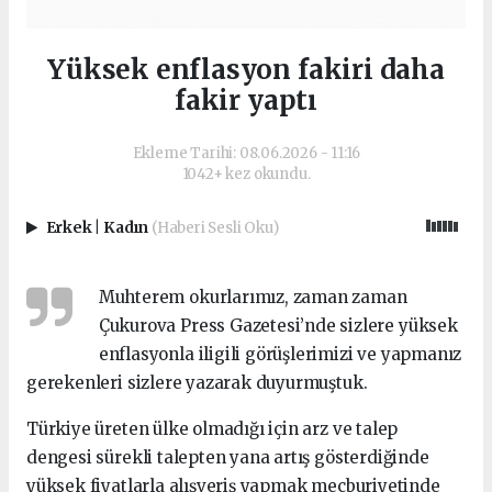
Yüksek enflasyon fakiri daha
fakir yaptı
Ekleme Tarihi: 08.06.2026 - 11:16
1042+ kez okundu.
Erkek
|
Kadın
(Haberi Sesli Oku)
Muhterem okurlarımız, zaman zaman
Çukurova Press Gazetesi’nde sizlere yüksek
enflasyonla iligili görüşlerimizi ve yapmanız
gerekenleri sizlere yazarak duyurmuştuk.
Türkiye üreten ülke olmadığı için arz ve talep
dengesi sürekli talepten yana artış gösterdiğinde
yüksek fiyatlarla alışveriş yapmak mecburiyetinde