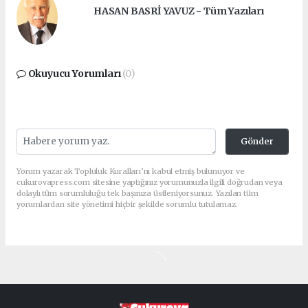
HASAN BASRİ YAVUZ - Tüm Yazıları
Okuyucu Yorumları
(0)
Gönder
Yorum yazarak Topluluk Kuralları’nı kabul etmiş bulunuyor ve
cukurovapress.com sitesine yaptığınız yorumunuzla ilgili doğrudan veya
dolaylı tüm sorumluluğu tek başınıza üstleniyorsunuz. Yazılan tüm
yorumlardan site yönetimi hiçbir şekilde sorumlu tutulamaz.