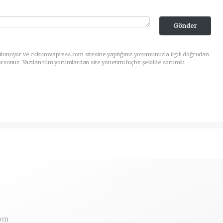
Gönder
ulunuyor ve cukurovapress.com sitesine yaptığınız yorumunuzla ilgili doğrudan
orsunuz. Yazılan tüm yorumlardan site yönetimi hiçbir şekilde sorumlu
om