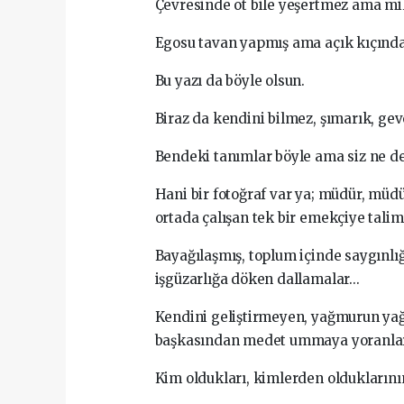
Çevresinde ot bile yeşertmez ama mil
Egosu tavan yapmış ama açık kıçında
Bu yazı da böyle olsun.
Biraz da kendini bilmez, şımarık, gev
Bendeki tanımlar böyle ama siz ne de
Hani bir fotoğraf var ya; müdür, müdü
ortada çalışan tek bir emekçiye tali
Bayağılaşmış, toplum içinde saygınlığ
işgüzarlığa döken dallamalar...
Kendini geliştirmeyen, yağmurun yağd
başkasından medet ummaya yoranlar
Kim oldukları, kimlerden olduklarını