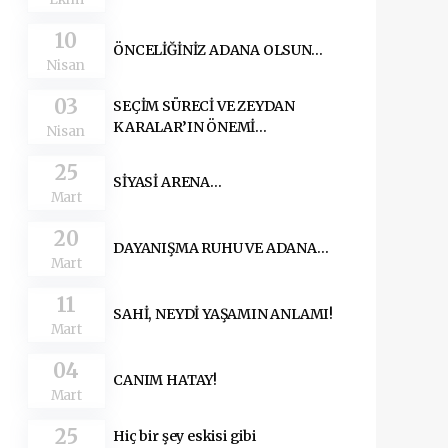
10
ÖNCELİĞİNİZ ADANA OLSUN…
Nisan
03
SEÇİM SÜRECİ VE ZEYDAN
KARALAR’IN ÖNEMİ…
Nisan
25
SİYASİ ARENA…
Mart
20
DAYANIŞMA RUHU VE ADANA…
Mart
11
SAHİ, NEYDİ YAŞAMIN ANLAMI!
Mart
04
CANIM HATAY!
Mart
25
Hiç bir şey eskisi gibi