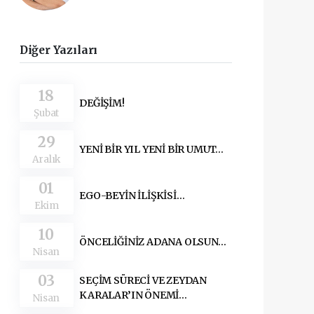
Diğer Yazıları
18
DEĞİŞİM!
Şubat
29
YENİ BİR YIL YENİ BİR UMUT…
Aralık
01
EGO-BEYİN İLİŞKİSİ…
Ekim
10
ÖNCELİĞİNİZ ADANA OLSUN…
Nisan
03
SEÇİM SÜRECİ VE ZEYDAN
KARALAR’IN ÖNEMİ…
Nisan