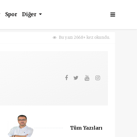
r
Spor
Diğer
Bu yazı 2668+ kez okundu.
Tüm Yazıları