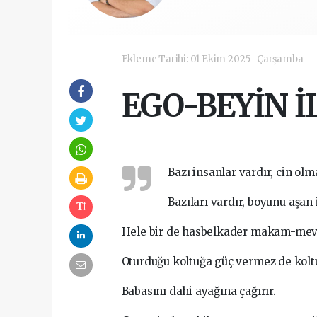
Ekleme Tarihi: 01 Ekim 2025 -Çarşamba
EGO-BEYİN İ
Bazı insanlar vardır, cin ol
Bazıları vardır, boyunu aşan 
Hele bir de hasbelkader makam-mevki
Oturduğu koltuğa güç vermez de koltu
Babasını dahi ayağına çağırır.