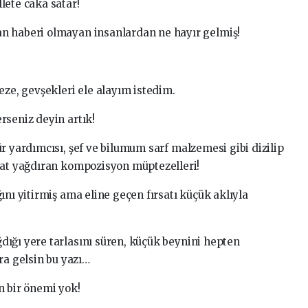
lete caka satar!
n haberi olmayan insanlardan ne hayır gelmiş!
eze, gevşekleri ele alayım istedim.
rseniz deyin artık!
r yardımcısı, şef ve bilumum sarf malzemesi gibi dizilip
mat yağdıran kompozisyon müptezelleri!
ını yitirmiş ama eline geçen fırsatı küçük aklıyla
ığı yere tarlasını süren, küçük beynini hepten
a gelsin bu yazı…
n bir önemi yok!