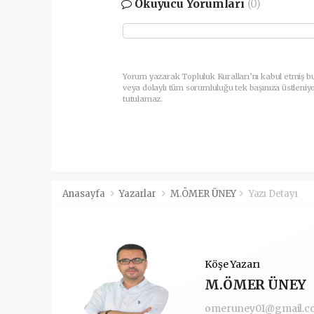
Okuyucu Yorumları
(0)
Yorum yazarak Topluluk Kuralları’nı kabul etmiş b
veya dolaylı tüm sorumluluğu tek başınıza üstleniy
tutulamaz.
Anasayfa
Yazarlar
M.ÖMER ÜNEY
Yazı Detayı
Köşe Yazarı
M.ÖMER ÜNEY
omeruney01@gmail.c