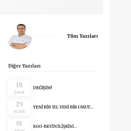
Tüm Yazıları
Diğer Yazıları
18
DEĞİŞİM!
Şubat
29
YENİ BİR YIL YENİ BİR UMUT…
Aralık
01
EGO-BEYİN İLİŞKİSİ…
Ekim