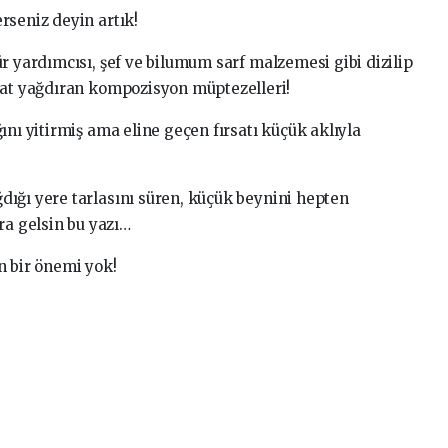
rseniz deyin artık!
r yardımcısı, şef ve bilumum sarf malzemesi gibi dizilip
mat yağdıran kompozisyon müptezelleri!
ını yitirmiş ama eline geçen fırsatı küçük aklıyla
ığı yere tarlasını süren, küçük beynini hepten
a gelsin bu yazı…
n bir önemi yok!