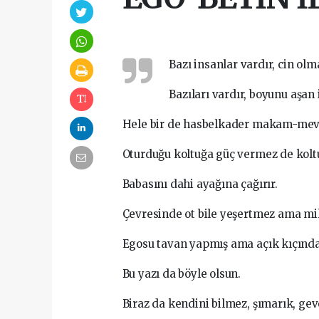
Bazı insanlar vardır, cin ol
Bazıları vardır, boyunu aşan 
Hele bir de hasbelkader makam-mevki
Oturduğu koltuğa güç vermez de koltu
Babasını dahi ayağına çağırır.
Çevresinde ot bile yeşertmez ama mil
Egosu tavan yapmış ama açık kıçında
Bu yazı da böyle olsun.
Biraz da kendini bilmez, şımarık, gev