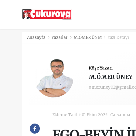
Anasayfa
Yazarlar
M.ÖMER ÜNEY
Yazı Detayı
Köşe Yazarı
M.ÖMER ÜNEY
omeruney01@gmail.c
Ekleme Tarihi: 01 Ekim 2025 -Çarşamba
EGO-BEYİN İ