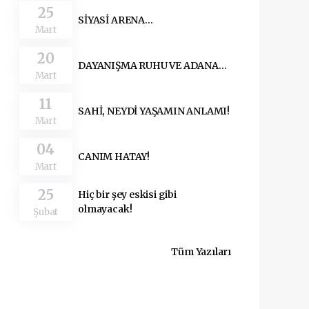
25
SİYASİ ARENA…
Mart
20
DAYANIŞMA RUHU VE ADANA…
Mart
11
SAHİ, NEYDİ YAŞAMIN ANLAMI!
Mart
04
CANIM HATAY!
Mart
25
Hiç bir şey eskisi gibi
olmayacak!
Şubat
Tüm Yazıları