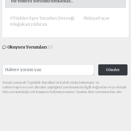
bir editörü sorumlu tutulamaz...
#Türkiye Spor Yazarları Derneği
#kürşad uçar
#doğukan yıldırım
Okuyucu Yorumları
(0)
Gönder
Yorum yazarak Topluluk Kuralları’nı kabul etmiş bulunuyor ve
cukurovapress.com sitesine yaptığınız yorumunuzla ilgili doğrudan veya dolaylı
tüm sorumluluğu tek başınıza üstleniyorsunuz. Yazılan tüm yorumlardan site
yönetimi hiçbir şekilde sorumlu tutulamaz.
haber paketi
haber scripti
haber yazılımı