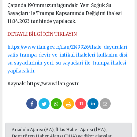
Çapında 190mm uzunluğundaki Yeni Soğuk Su
Sayaçları ile Trampa Kapsamında Değişimi ihalesi
11.04.2023 tarihinde yapılacak.
DETAYLI BİLGİ İÇİN TIKLAYIN
https://www.ilan.gov.tr/ilan/1149926/ihale-duyurulari-
satis-trampa-devir-ve-intikal-ihaleleri-kullanim-disi-
su-sayaclarinin-yeni-su-sayaclari-ile-trampa-ihalesi-
yapilacaktir
Kaynak: https://www.ilan.gov.tr
Anadolu Ajansı (AA), İhlas Haber Ajansı (İHA),
Demirören Haber Ajansı (DHA) ve diğer ajanslar