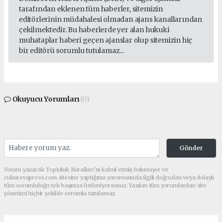
tarafından eklenen tüm haberler, sitemizin
editörlerinin müdahalesi olmadan ajans kanallarından
çekilmektedir. Bu haberlerde yer alan hukuki
muhataplar haberi geçen ajanslar olup sitemizin hiç
bir editörü sorumlu tutulamaz...
Okuyucu Yorumları
(0)
Gönder
Yorum yazarak Topluluk Kuralları’nı kabul etmiş bulunuyor ve
cukurovapress.com sitesine yaptığınız yorumunuzla ilgili doğrudan veya dolaylı
tüm sorumluluğu tek başınıza üstleniyorsunuz. Yazılan tüm yorumlardan site
yönetimi hiçbir şekilde sorumlu tutulamaz.