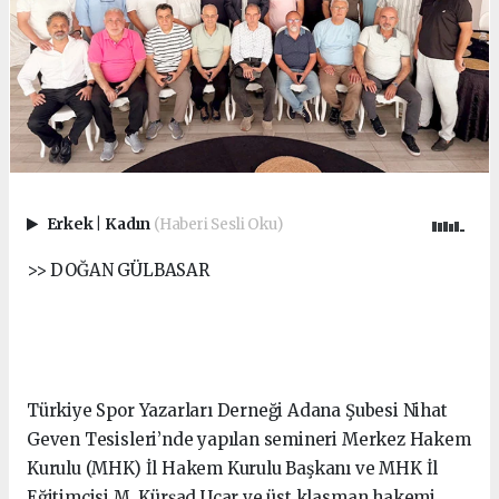
Erkek
|
Kadın
(Haberi Sesli Oku)
>> DOĞAN GÜLBASAR
Türkiye Spor Yazarları Derneği Adana Şubesi Nihat
Geven Tesisleri’nde yapılan semineri Merkez Hakem
Kurulu (MHK) İl Hakem Kurulu Başkanı ve MHK İl
Eğitimcisi M. Kürşad Uçar ve üst klasman hakemi