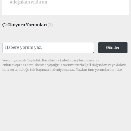
#doğukan yıldırım
Okuyucu Yorumları
(0)
Gönder
Yorum yazarak Topluluk Kuralları’nı kabul etmiş bulunuyor ve
cukurovapress.com sitesine yaptığınız yorumunuzla ilgili doğrudan veya dolaylı
tüm sorumluluğu tek başınıza üstleniyorsunuz. Yazılan tüm yorumlardan site
yönetimi hiçbir şekilde sorumlu tutulamaz.
haber paketi
haber scripti
haber yazılımı
Tüm hakları saklı tutulmaktadır.Copyright 2026©
Haber Yazılımı:
Web Aksiyon ®