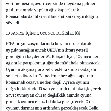
verilmemesini, oyun içerisinde meydana gelmen
gerilim anında yapılan ağız kapatılarak
konuşmalarda ihtar verilmesini kararlaştırıldığını
söyledi.
10 SANİYE İÇİNDE OYUNCU DEĞİŞİKLİĞİ
FİFA organizasyonlarında kuralın ihraç olarak
uygulanacağını ancak UEFA’nın ihtarı yeterli
gördüğünü kaydeden M. Kürşad Uçar, “Oyuncu her
ağzını kapatıp konuştuğunda müdahale olmayacak.
Oyunun akışına göre belki eski takım arkadaşıdır
sohbet ediyordur. Bu nedenle her ağız kapatılıp
konuşmak cezaya neden değil. Ayrıca oyuncu
değişikliklerinde 10 saniye kuralı mutlaka işleyecek.
Şayet uymayan olursa değişiklik anında oyuna
girecek oyuncu en az 1 dakika geç girecek. O da
oyunun durmasının ardından gerçekleşecek. Belki