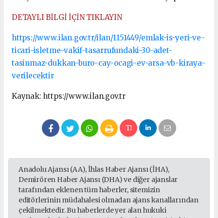
DETAYLI BİLGİ İÇİN TIKLAYIN
https://www.ilan.gov.tr/ilan/1151449/emlak-is-yeri-ve-
ticari-isletme-vakif-tasarrufundaki-30-adet-
tasinmaz-dukkan-buro-cay-ocagi-ev-arsa-vb-kiraya-
verilecektir
Kaynak: https://www.ilan.gov.tr
Anadolu Ajansı (AA), İhlas Haber Ajansı (İHA),
Demirören Haber Ajansı (DHA) ve diğer ajanslar
tarafından eklenen tüm haberler, sitemizin
editörlerinin müdahalesi olmadan ajans kanallarından
çekilmektedir. Bu haberlerde yer alan hukuki