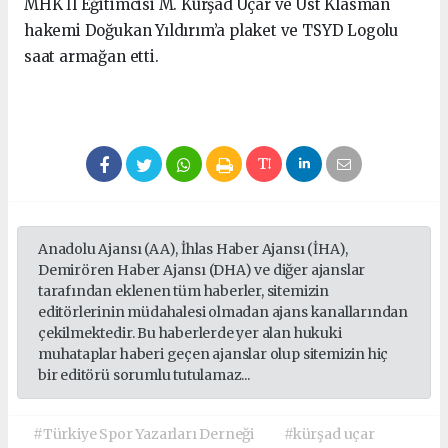
MHK İl Eğitimcisi M. Kürşad Uçar ve Üst Klasman
hakemi Doğukan Yıldırım’a plaket ve TSYD Logolu
saat armağan etti.
Anadolu Ajansı (AA), İhlas Haber Ajansı (İHA),
Demirören Haber Ajansı (DHA) ve diğer ajanslar
tarafından eklenen tüm haberler, sitemizin
editörlerinin müdahalesi olmadan ajans kanallarından
çekilmektedir. Bu haberlerde yer alan hukuki
muhataplar haberi geçen ajanslar olup sitemizin hiç
bir editörü sorumlu tutulamaz...
#Türkiye Spor Yazarları Derneği
#kürşad uçar