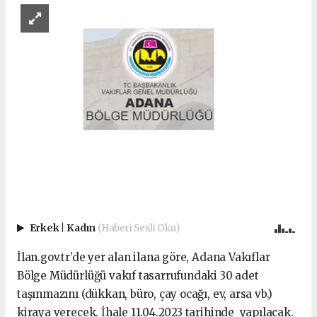
Erkek
|
Kadın
(Haberi Sesli Oku)
İlan.gov.tr’de yer alan ilana göre, Adana Vakıflar
Bölge Müdürlüğü vakıf tasarrufundaki 30 adet
taşınmazını (dükkan, büro, çay ocağı, ev, arsa vb.)
kiraya verecek. İhale 11.04.2023 tarihinde yapılacak.