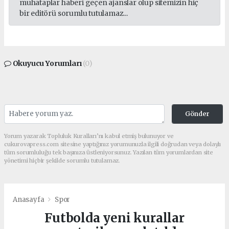
muhataplar haberi geçen ajanslar olup sitemizin hiç
bir editörü sorumlu tutulamaz...
Okuyucu Yorumları
(0)
Gönder
Yorum yazarak Topluluk Kuralları’nı kabul etmiş bulunuyor ve
cukurovapress.com sitesine yaptığınız yorumunuzla ilgili doğrudan veya dolaylı
tüm sorumluluğu tek başınıza üstleniyorsunuz. Yazılan tüm yorumlardan site
yönetimi hiçbir şekilde sorumlu tutulamaz.
Anasayfa
Spor
Futbolda yeni kurallar