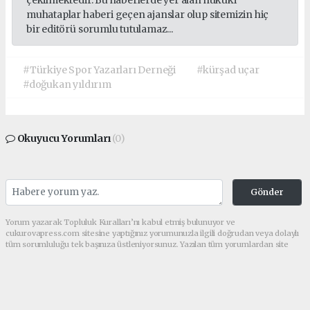
çekilmektedir. Bu haberlerde yer alan hukuki
muhataplar haberi geçen ajanslar olup sitemizin hiç
bir editörü sorumlu tutulamaz...
#Türkiye Spor Yazarları Derneği
#kürşad uçar
#doğukan yıldırım
Okuyucu Yorumları
(0)
Gönder
Yorum yazarak Topluluk Kuralları’nı kabul etmiş bulunuyor ve
cukurovapress.com sitesine yaptığınız yorumunuzla ilgili doğrudan veya dolaylı
tüm sorumluluğu tek başınıza üstleniyorsunuz. Yazılan tüm yorumlardan site
yönetimi hiçbir şekilde sorumlu tutulamaz.