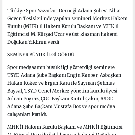
Türkiye Spor Yazarları Derneği Adana Şubesi Nihat
Geven Tesisleri’nde yapılan semineri Merkez Hakem
Kurulu (MHK) İl Hakem Kurulu Başkanı ve MHK İl
Eğitimcisi M. Kürşad Uçar ve üst klasman hakemi
Doğukan Yıldırım verdi.
SEMİNER BÜYÜK İLGİ GÖRDÜ
Spor medyasının büyük ilgi gösterdiği seminere
TSYD Adana Şube Başkanı Engin Kanber, Asbaşkan
Hakan Köker ve Ergun Kara ile Sayman Şehmus
Baysal, TSYD Genel Merkez yönetim kurulu üyesi
Adnan Poyraz, ÇGC Başkanı Kurtul Çakın, ASGD
Adana Şube Başkanı Mustafa Boz ve spor medya
çalışanları katıldı.
MHK İl Hakem Kurulu Başkanı ve MHK İl Eğitimcisi
M. Kürşad Uçar ile üst klasman hakemi Doğukan