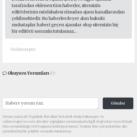
tarafından eklenen tüm haberler, sitemizin
editörlerinin müdahalesi olmadan ajans kanallarından
çekilmektedir. Bu haberlerde yer alan hukuki
muhataplar haberi geçen ajanslar olup sitemizin hiç
bir editörü sorumlu tutulamaz...
#Adanaspor
Okuyucu Yorumları
(0)
Gönder
Yorum yazarak Topluluk Kuralları’nı kabul etmiş bulunuyor ve
cukurovapress.com sitesine yaptığınız yorumunuzla ilgili doğrudan veya dolaylı
tüm sorumluluğu tek başınıza üstleniyorsunuz. Yazılan tüm yorumlardan site
yönetimi hiçbir şekilde sorumlu tutulamaz.