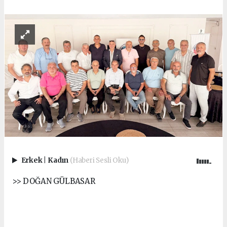
Erkek
|
Kadın
(Haberi Sesli Oku)
>> DOĞAN GÜLBASAR