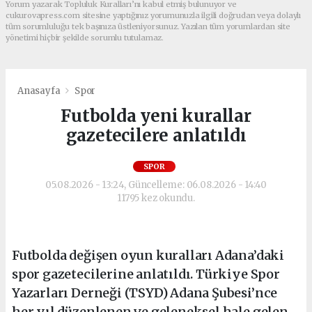
Yorum yazarak Topluluk Kuralları’nı kabul etmiş bulunuyor ve
cukurovapress.com sitesine yaptığınız yorumunuzla ilgili doğrudan veya dolaylı
tüm sorumluluğu tek başınıza üstleniyorsunuz. Yazılan tüm yorumlardan site
yönetimi hiçbir şekilde sorumlu tutulamaz.
Anasayfa
Spor
Futbolda yeni kurallar
gazetecilere anlatıldı
SPOR
05.08.2026 - 13:24, Güncelleme: 06.08.2026 - 14:40
11795 kez okundu.
Futbolda değişen oyun kuralları Adana’daki
spor gazetecilerine anlatıldı. Türkiye Spor
Yazarları Derneği (TSYD) Adana Şubesi’nce
her yıl düzenlenen ve geleneksel hale gelen