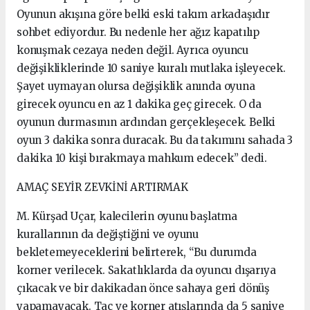
Oyunun akışına göre belki eski takım arkadaşıdır
sohbet ediyordur. Bu nedenle her ağız kapatılıp
konuşmak cezaya neden değil. Ayrıca oyuncu
değişikliklerinde 10 saniye kuralı mutlaka işleyecek.
Şayet uymayan olursa değişiklik anında oyuna
girecek oyuncu en az 1 dakika geç girecek. O da
oyunun durmasının ardından gerçekleşecek. Belki
oyun 3 dakika sonra duracak. Bu da takımını sahada 3
dakika 10 kişi bırakmaya mahkum edecek” dedi.
AMAÇ SEYİR ZEVKİNİ ARTIRMAK
M. Kürşad Uçar, kalecilerin oyunu başlatma
kurallarının da değiştiğini ve oyunu
bekletemeyeceklerini belirterek, “Bu durumda
korner verilecek. Sakatlıklarda da oyuncu dışarıya
çıkacak ve bir dakikadan önce sahaya geri dönüş
yapamayacak. Taç ve korner atışlarında da 5 saniye