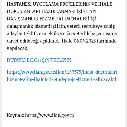
HASTANESİ UYGULAMA PROJELERİNİN VE İHALE
DOKÜMANLARI HAZIRLANMASI İŞİNE AİT
DANIŞMANLIK HİZMET ALIM İHALESİ İŞİ
danışmanlık hizmeti işi için, yeterli tecrübeye sahip
adaylar teklif vermek üzere ön yeterlik başvurusuna
davet edileceği açıklandı. İhale 06.04.2023 tarihinde
yapılacak.
DETAYLI BİLGİ İÇİN TIKLAYIN
https://www.ilan.gov.tr/ilan/1147575/ihale-duyurulari-
hizmet-alim-ihaleleri-etud-proje-hizmeti-alinacaktir
Kaynak: https://www.ilan.gov.tr/