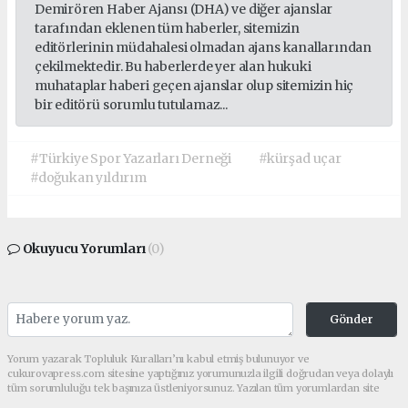
Demirören Haber Ajansı (DHA) ve diğer ajanslar
tarafından eklenen tüm haberler, sitemizin
editörlerinin müdahalesi olmadan ajans kanallarından
çekilmektedir. Bu haberlerde yer alan hukuki
muhataplar haberi geçen ajanslar olup sitemizin hiç
bir editörü sorumlu tutulamaz...
#Türkiye Spor Yazarları Derneği
#kürşad uçar
#doğukan yıldırım
Okuyucu Yorumları
(0)
Gönder
Yorum yazarak Topluluk Kuralları’nı kabul etmiş bulunuyor ve
cukurovapress.com sitesine yaptığınız yorumunuzla ilgili doğrudan veya dolaylı
tüm sorumluluğu tek başınıza üstleniyorsunuz. Yazılan tüm yorumlardan site
yönetimi hiçbir şekilde sorumlu tutulamaz.