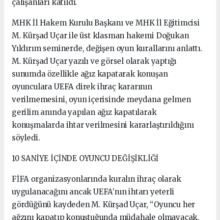
çalışanları katıldı.
MHK İl Hakem Kurulu Başkanı ve MHK İl Eğitimcisi
M. Kürşad Uçar ile üst klasman hakemi Doğukan
Yıldırım seminerde, değişen oyun kurallarını anlattı.
M. Kürşad Uçar yazılı ve görsel olarak yaptığı
sunumda özellikle ağız kapatarak konuşan
oyunculara UEFA direk ihraç kararının
verilmemesini, oyun içerisinde meydana gelmen
gerilim anında yapılan ağız kapatılarak
konuşmalarda ihtar verilmesini kararlaştırıldığını
söyledi.
10 SANİYE İÇİNDE OYUNCU DEĞİŞİKLİĞİ
FİFA organizasyonlarında kuralın ihraç olarak
uygulanacağını ancak UEFA’nın ihtarı yeterli
gördüğünü kaydeden M. Kürşad Uçar, “Oyuncu her
ağzını kapatıp konuştuğunda müdahale olmayacak.