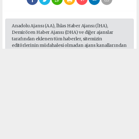
Anadolu Ajansı (AA), İhlas Haber Ajansı (İHA),
Demirören Haber Ajansı (DHA) ve diğer ajanslar
tarafından eklenen tüm haberler, sitemizin
editörlerinin müdahalesi olmadan ajans kanallarından
çekilmektedir. Bu haberlerde yer alan hukuki
muhataplar haberi geçen ajanslar olup sitemizin hiç
bir editörü sorumlu tutulamaz...
#Türkiye Spor Yazarları Derneği
#kürşad uçar
#doğukan yıldırım
Okuyucu Yorumları
(0)
Gönder