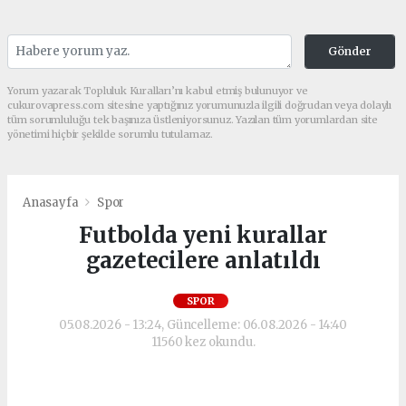
Gönder
Yorum yazarak Topluluk Kuralları’nı kabul etmiş bulunuyor ve
cukurovapress.com sitesine yaptığınız yorumunuzla ilgili doğrudan veya dolaylı
tüm sorumluluğu tek başınıza üstleniyorsunuz. Yazılan tüm yorumlardan site
yönetimi hiçbir şekilde sorumlu tutulamaz.
Anasayfa
Spor
Futbolda yeni kurallar
gazetecilere anlatıldı
SPOR
05.08.2026 - 13:24, Güncelleme: 06.08.2026 - 14:40
11560 kez okundu.