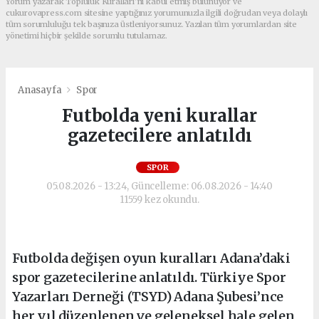
Yorum yazarak Topluluk Kuralları’nı kabul etmiş bulunuyor ve
cukurovapress.com sitesine yaptığınız yorumunuzla ilgili doğrudan veya dolaylı
tüm sorumluluğu tek başınıza üstleniyorsunuz. Yazılan tüm yorumlardan site
yönetimi hiçbir şekilde sorumlu tutulamaz.
Anasayfa
Spor
Futbolda yeni kurallar
gazetecilere anlatıldı
SPOR
05.08.2026 - 13:24, Güncelleme: 06.08.2026 - 14:40
11559 kez okundu.
Futbolda değişen oyun kuralları Adana’daki
spor gazetecilerine anlatıldı. Türkiye Spor
Yazarları Derneği (TSYD) Adana Şubesi’nce
her yıl düzenlenen ve geleneksel hale gelen