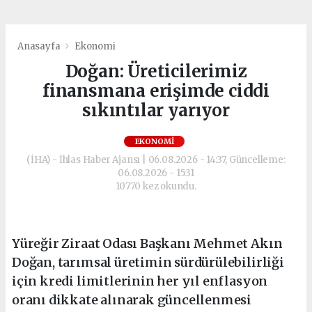
Anasayfa
Ekonomi
Doğan: Üreticilerimiz
finansmana erişimde ciddi
sıkıntılar yarıyor
EKONOMI
(İHA) - İhlas Haber Ajansı | 06.08.2026 - 14:37, Güncelleme:
06.08.2026 - 15:31
10770 kez okundu.
Yüreğir Ziraat Odası Başkanı Mehmet Akın
Doğan, tarımsal üretimin sürdürülebilirliği
için kredi limitlerinin her yıl enflasyon
oranı dikkate alınarak güncellenmesi