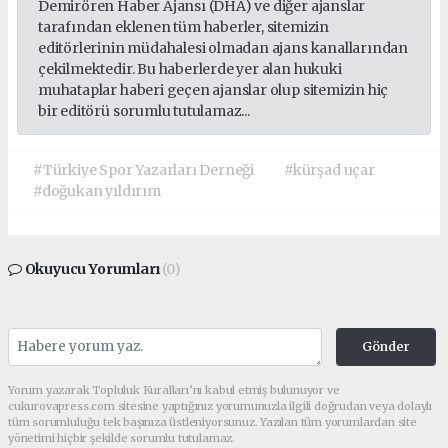
Demirören Haber Ajansı (DHA) ve diğer ajanslar
tarafından eklenen tüm haberler, sitemizin
editörlerinin müdahalesi olmadan ajans kanallarından
çekilmektedir. Bu haberlerde yer alan hukuki
muhataplar haberi geçen ajanslar olup sitemizin hiç
bir editörü sorumlu tutulamaz...
#Türkiye Spor Yazarları Derneği
#kürşad uçar
#doğukan yıldırım
Okuyucu Yorumları
(0)
Gönder
Yorum yazarak Topluluk Kuralları’nı kabul etmiş bulunuyor ve
cukurovapress.com sitesine yaptığınız yorumunuzla ilgili doğrudan veya dolaylı
tüm sorumluluğu tek başınıza üstleniyorsunuz. Yazılan tüm yorumlardan site
yönetimi hiçbir şekilde sorumlu tutulamaz.