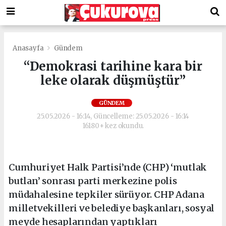
Anasayfa
Gündem
“Demokrasi tarihine kara bir
leke olarak düşmüştür”
GÜNDEM
25.05.2026 - 16:14, Güncelleme: 25.05.2026 - 16:14
16180+ kez okundu.
Cumhuriyet Halk Partisi’nde (CHP) ‘mutlak
butlan’ sonrası parti merkezine polis
müdahalesine tepkiler sürüyor. CHP Adana
milletvekilleri ve belediye başkanları, sosyal
meyde hesaplarından yaptıkları