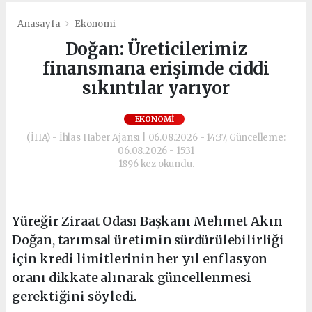
Anasayfa
Ekonomi
Doğan: Üreticilerimiz
finansmana erişimde ciddi
sıkıntılar yarıyor
EKONOMI
(İHA) - İhlas Haber Ajansı | 06.08.2026 - 14:37, Güncelleme:
06.08.2026 - 15:31
1896 kez okundu.
Yüreğir Ziraat Odası Başkanı Mehmet Akın
Doğan, tarımsal üretimin sürdürülebilirliği
için kredi limitlerinin her yıl enflasyon
oranı dikkate alınarak güncellenmesi
gerektiğini söyledi.