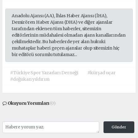
Anadolu Ajansı (AA), İhlas Haber Ajansı (İHA),
Demirören Haber Ajansı (DHA) ve diğer ajanslar
tarafından eklenen tüm haberler, sitemizin
editörlerinin müdahalesi olmadan ajans kanallarından
çekilmektedir. Bu haberlerde yer alan hukuki
muhataplar haberi geçen ajanslar olup sitemizin hiç
bir editörü sorumlu tutulamaz...
#Türkiye Spor Yazarları Derneği
#kürşad uçar
#doğukan yıldırım
Okuyucu Yorumları
(0)
Gönder