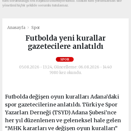
tüm sorumluluğu tek başınıza üstleniyorsunuz. Yazılan tüm yorumlardan site
yönetimi hiçbir şekilde sorumlu tutulamaz.
Anasayfa
Spor
Futbolda yeni kurallar
gazetecilere anlatıldı
SPOR
05.08.2026 - 13:24, Güncelleme: 06.08.2026 - 14:40
5980 kez okundu.
Futbolda değişen oyun kuralları Adana’daki
spor gazetecilerine anlatıldı. Türkiye Spor
Yazarları Derneği (TSYD) Adana Şubesi’nce
her yıl düzenlenen ve geleneksel hale gelen
“MHK kararları ve değişen oyun kuralları”