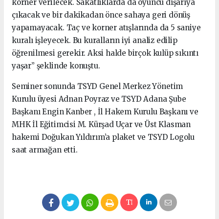
korner verilecek. Sakatlıklarda da oyuncu dışarıya
çıkacak ve bir dakikadan önce sahaya geri dönüş
yapamayacak. Taç ve korner atışlarında da 5 saniye
kuralı işleyecek. Bu kuralların iyi analiz edilip
öğrenilmesi gerekir. Aksi halde birçok kulüp sıkıntı
yaşar” şeklinde konuştu.
Seminer sonunda TSYD Genel Merkez Yönetim
Kurulu üyesi Adnan Poyraz ve TSYD Adana Şube
Başkanı Engin Kanber , İl Hakem Kurulu Başkanı ve
MHK İl Eğitimcisi M. Kürşad Uçar ve Üst Klasman
hakemi Doğukan Yıldırım’a plaket ve TSYD Logolu
saat armağan etti.