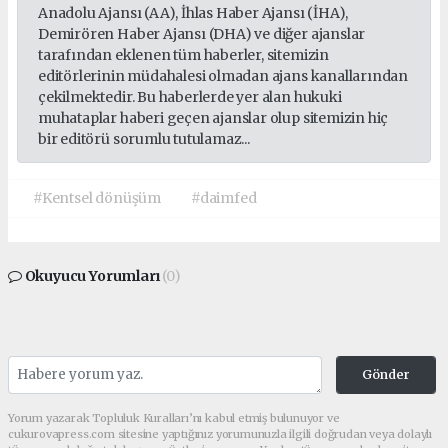
Anadolu Ajansı (AA), İhlas Haber Ajansı (İHA),
Demirören Haber Ajansı (DHA) ve diğer ajanslar
tarafından eklenen tüm haberler, sitemizin
editörlerinin müdahalesi olmadan ajans kanallarından
çekilmektedir. Bu haberlerde yer alan hukuki
muhataplar haberi geçen ajanslar olup sitemizin hiç
bir editörü sorumlu tutulamaz...
#Kentsel dönüşüm
#daimfed
Okuyucu Yorumları
(0)
Gönder
Yorum yazarak Topluluk Kuralları’nı kabul etmiş bulunuyor ve
cukurovapress.com sitesine yaptığınız yorumunuzla ilgili doğrudan veya dolaylı