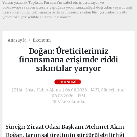
Yorum yazarak Topluluk Kuralları’nı kabul etmiş bulunuyor ve
cukurovapress.com sitesine yaptığınız yorumunuzla ilgili doğrudan veya dolaylı
tüm sorumluluğu tek başınıza üstleniyorsunuz. Yazılan tüm yorumlardan site
yönetimi hiçbir şekilde sorumlu tutulamaz.
Anasayfa
Ekonomi
Doğan: Üreticilerimiz
finansmana erişimde ciddi
sıkıntılar yarıyor
EKONOMI
(İHA) - İhlas Haber Ajansı | 06.08.2026 - 14:37, Güncelleme:
06.08.2026 - 15:31
1897 kez okundu.
Yüreğir Ziraat Odası Başkanı Mehmet Akın
Doğan, tarımsal üretimin sürdürülebilirliği