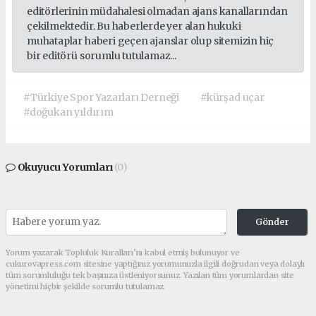
editörlerinin müdahalesi olmadan ajans kanallarından
çekilmektedir. Bu haberlerde yer alan hukuki
muhataplar haberi geçen ajanslar olup sitemizin hiç
bir editörü sorumlu tutulamaz...
#Türkiye Spor Yazarları Derneği
#kürşad uçar
#doğukan yıldırım
Okuyucu Yorumları
(0)
Gönder
Yorum yazarak Topluluk Kuralları’nı kabul etmiş bulunuyor ve
cukurovapress.com sitesine yaptığınız yorumunuzla ilgili doğrudan veya dolaylı
tüm sorumluluğu tek başınıza üstleniyorsunuz. Yazılan tüm yorumlardan site
yönetimi hiçbir şekilde sorumlu tutulamaz.