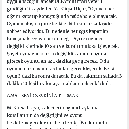
uygulanacağını ancak UEFA’nın ihtarı yeterli
gördüğünü kaydeden M. Kürşad Uçar, “Oyuncu her
ağzını kapatıp konuştuğunda müdahale olmayacak.
Oyunun akışına göre belki eski takım arkadaşıdır
sohbet ediyordur. Bu nedenle her ağız kapatılıp
konuşmak cezaya neden değil. Ayrıca oyuncu
değişikliklerinde 10 saniye kuralı mutlaka işleyecek.
Şayet uymayan olursa değişiklik anında oyuna
girecek oyuncu en az 1 dakika geç girecek. O da
oyunun durmasının ardından gerçekleşecek. Belki
oyun 3 dakika sonra duracak. Bu da takımını sahada 3
dakika 10 kişi bırakmaya mahkum edecek” dedi.
AMAÇ SEYİR ZEVKİNİ ARTIRMAK
M. Kürşad Uçar, kalecilerin oyunu başlatma
kurallarının da değiştiğini ve oyunu
bekletemeyeceklerini belirterek, “Bu durumda