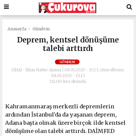
Anasayfa
Gündem
Deprem, kentsel dönüşüme
talebi arttırdı
GÜNDEM
(İHA) - İhlas Haber Ajansı | 08.05.2025 - 13:23, Güncelleme:
08.05.2025 - 13:23
15228+ kez okundu.
Kahramanmaraş merkezli depremlerin
ardından İstanbul'da da yaşanan deprem,
Adana başta olmak üzere birçok ilde kentsel
dönüşüme olan talebi arttırdı. DAİMFED