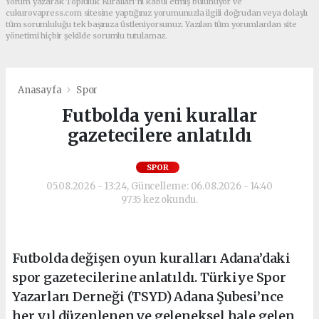
Yorum yazarak Topluluk Kuralları’nı kabul etmiş bulunuyor ve
cukurovapress.com sitesine yaptığınız yorumunuzla ilgili doğrudan veya dolaylı
tüm sorumluluğu tek başınıza üstleniyorsunuz. Yazılan tüm yorumlardan site
yönetimi hiçbir şekilde sorumlu tutulamaz.
Anasayfa
Spor
Futbolda yeni kurallar
gazetecilere anlatıldı
SPOR
05.08.2026 - 13:24, Güncelleme: 06.08.2026 - 14:40
9735 kez okundu.
Futbolda değişen oyun kuralları Adana’daki
spor gazetecilerine anlatıldı. Türkiye Spor
Yazarları Derneği (TSYD) Adana Şubesi’nce
her yıl düzenlenen ve geleneksel hale gelen