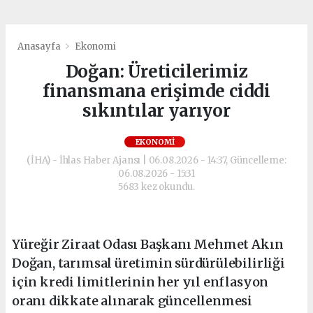
Anasayfa
Ekonomi
Doğan: Üreticilerimiz
finansmana erişimde ciddi
sıkıntılar yarıyor
EKONOMI
(İHA) - İhlas Haber Ajansı | 06.08.2026 - 14:37, Güncelleme:
06.08.2026 - 15:31
5683 kez okundu.
Yüreğir Ziraat Odası Başkanı Mehmet Akın
Doğan, tarımsal üretimin sürdürülebilirliği
için kredi limitlerinin her yıl enflasyon
oranı dikkate alınarak güncellenmesi