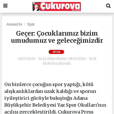
Anasayfa
Spor
Geçer: Çocuklarımız bizim
umudumuz ve geleceğimizdir
SPOR
08.07.2026 - 14:21, Güncelleme: 08.07.2026 - 14:21
8430 kez okundu.
On binlerce çocuğun spor yaptığı, kötü
alışkanlıklardan uzak kaldığı ve sporun
iyileştirici gücüyle buluştuğu Adana
Büyükşehir Belediyesi Yaz Spor Okulları’nın
açılışı gerçekleştirildi. Çukurova Press