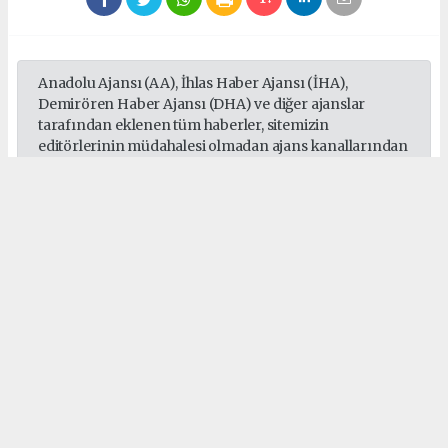
Anadolu Ajansı (AA), İhlas Haber Ajansı (İHA),
Demirören Haber Ajansı (DHA) ve diğer ajanslar
tarafından eklenen tüm haberler, sitemizin
editörlerinin müdahalesi olmadan ajans kanallarından
çekilmektedir. Bu haberlerde yer alan hukuki
muhataplar haberi geçen ajanslar olup sitemizin hiç
bir editörü sorumlu tutulamaz...
#Türkiye Spor Yazarları Derneği
#kürşad uçar
#doğukan yıldırım
Okuyucu Yorumları
(0)
Gönder