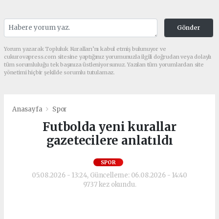
Gönder
Yorum yazarak Topluluk Kuralları’nı kabul etmiş bulunuyor ve
cukurovapress.com sitesine yaptığınız yorumunuzla ilgili doğrudan veya dolaylı
tüm sorumluluğu tek başınıza üstleniyorsunuz. Yazılan tüm yorumlardan site
yönetimi hiçbir şekilde sorumlu tutulamaz.
Anasayfa
Spor
Futbolda yeni kurallar
gazetecilere anlatıldı
SPOR
05.08.2026 - 13:24, Güncelleme: 06.08.2026 - 14:40
9737 kez okundu.