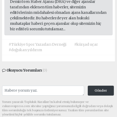
Demirören Haber Ajansı (DHA) ve diğer ajanslar
tarafından eklenen tüm haberler, sitemizin
editörlerinin müdahalesi olmadan ajans kanallarından
çekilmektedir. Bu haberlerde yer alan hukuki
muhataplar haberi geçen ajanslar olup sitemizin hiç
bir editörü sorumlu tutulamaz...
#Türkiye Spor Yazarları Derneği
#kürşad uçar
#doğukan yıldırım
Okuyucu Yorumları
(0)
Gönder
Yorum yazarak Topluluk Kuralları’nı kabul etmiş bulunuyor ve
cukurovapress.com sitesine yaptığınız yorumunuzla ilgili doğrudan veya dolaylı
tüm sorumluluğu tek başınıza üstleniyorsunuz. Yazılan tüm yorumlardan site
yönetimi hiçbir şekilde sorumlu tutulamaz.