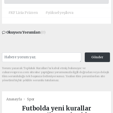
#KF Liria Prizren
#yüksel yeşilova
Okuyucu Yorumları
(0)
Gönder
Yorum yazarak Topluluk Kuralları’nı kabul etmiş bulunuyor ve
cukurovapress.com sitesine yaptığınız yorumunuzla ilgili doğrudan veya dolaylı
tüm sorumluluğu tek başınıza üstleniyorsunuz. Yazılan tüm yorumlardan site
yönetimi hiçbir şekilde sorumlu tutulamaz.
Anasayfa
Spor
Futbolda yeni kurallar