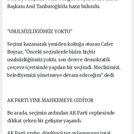
Başkanı Anıl Tanburoğlu’da hazır bulundu.
"USULSÜZLÜĞÜMÜZ YOKTU”
Seçimi kazanarak yeniden koltuğa oturan Cafer
Boyraz, "Önceki seçimlerde bizim hiçbir
usulsüzlüğümüz yoktu, son derece demokratik
çerçeve içerisinde yapılan bir seçimdi. Meclisimizi,
belediyemizi yönetmeye devam edeceğim" dedi
AK PARTİ YİNE MAHKEMEYE GİDİYOR
Bu arada, seçimin ardından AK Parti cephesinde
dikkat çeken bir gelişme yaşandı.
AK Parti grubu, dördüncü tur oylamasının iptal