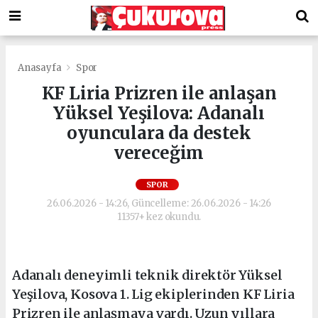
Anasayfa
Spor
KF Liria Prizren ile anlaşan
Yüksel Yeşilova: Adanalı
oyunculara da destek
vereceğim
SPOR
26.06.2026 - 14:26, Güncelleme: 26.06.2026 - 14:26
11357+ kez okundu.
Adanalı deneyimli teknik direktör Yüksel
Yeşilova, Kosova 1. Lig ekiplerinden KF Liria
Prizren ile anlaşmaya vardı. Uzun yıllara