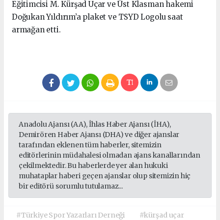
Eğitimcisi M. Kürşad Uçar ve Üst Klasman hakemi
Doğukan Yıldırım’a plaket ve TSYD Logolu saat
armağan etti.
Anadolu Ajansı (AA), İhlas Haber Ajansı (İHA),
Demirören Haber Ajansı (DHA) ve diğer ajanslar
tarafından eklenen tüm haberler, sitemizin
editörlerinin müdahalesi olmadan ajans kanallarından
çekilmektedir. Bu haberlerde yer alan hukuki
muhataplar haberi geçen ajanslar olup sitemizin hiç
bir editörü sorumlu tutulamaz...
#Türkiye Spor Yazarları Derneği
#kürşad uçar