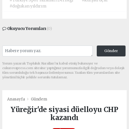
#Türkiye Spor Yazarları Derneği
#kürşad uçar
#doğukan yıldırım
Okuyucu Yorumları
(0)
Gönder
Yorum yazarak Topluluk Kuralları’nı kabul etmiş bulunuyor ve
cukurovapress.com sitesine yaptığınız yorumunuzla ilgili doğrudan veya dolaylı
tüm sorumluluğu tek başınıza üstleniyorsunuz. Yazılan tüm yorumlardan site
yönetimi hiçbir şekilde sorumlu tutulamaz.
Anasayfa
Gündem
Yüreğir'de siyasi düelloyu CHP
kazandı