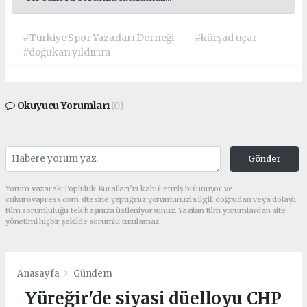
#Türkiye Spor Yazarları Derneği
#kürşad uçar
#doğukan yıldırım
Okuyucu Yorumları
(0)
Gönder
Yorum yazarak Topluluk Kuralları’nı kabul etmiş bulunuyor ve
cukurovapress.com sitesine yaptığınız yorumunuzla ilgili doğrudan veya dolaylı
tüm sorumluluğu tek başınıza üstleniyorsunuz. Yazılan tüm yorumlardan site
yönetimi hiçbir şekilde sorumlu tutulamaz.
Anasayfa
Gündem
Yüreğir'de siyasi düelloyu CHP