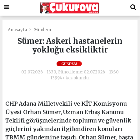
Anasayfa
Gündem
Sümer: Askeri hastanelerin
yokluğu eksikliktir
GÜNDEM
02.07.2026 - 13:30, Güncelleme: 02.07.2026 - 13:30
13994+ kez okundu.
CHP Adana Milletvekili ve KİT Komisyonu
Üyesi Orhan Sümer, Uzman Erbaş Kanunu
Teklifi görüşmelerinde toplumu ve güvenlik
güçlerini yakından ilgilendiren konuları
TBMM gündemine taşıdı. Orhan Sümer, başta