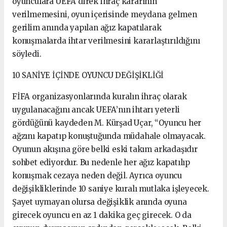
oyunculara UEFA direk ihraç kararının
verilmemesini, oyun içerisinde meydana gelmen
gerilim anında yapılan ağız kapatılarak
konuşmalarda ihtar verilmesini kararlaştırıldığını
söyledi.
10 SANİYE İÇİNDE OYUNCU DEĞİŞİKLİĞİ
FİFA organizasyonlarında kuralın ihraç olarak
uygulanacağını ancak UEFA’nın ihtarı yeterli
gördüğünü kaydeden M. Kürşad Uçar, “Oyuncu her
ağzını kapatıp konuştuğunda müdahale olmayacak.
Oyunun akışına göre belki eski takım arkadaşıdır
sohbet ediyordur. Bu nedenle her ağız kapatılıp
konuşmak cezaya neden değil. Ayrıca oyuncu
değişikliklerinde 10 saniye kuralı mutlaka işleyecek.
Şayet uymayan olursa değişiklik anında oyuna
girecek oyuncu en az 1 dakika geç girecek. O da