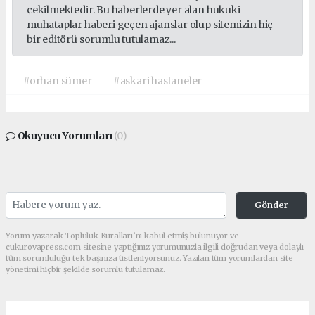
çekilmektedir. Bu haberlerde yer alan hukuki
muhataplar haberi geçen ajanslar olup sitemizin hiç
bir editörü sorumlu tutulamaz...
#orhan sümer
#askari hastaneler
Okuyucu Yorumları
(0)
Gönder
Yorum yazarak Topluluk Kuralları’nı kabul etmiş bulunuyor ve
cukurovapress.com sitesine yaptığınız yorumunuzla ilgili doğrudan veya dolaylı
tüm sorumluluğu tek başınıza üstleniyorsunuz. Yazılan tüm yorumlardan site
yönetimi hiçbir şekilde sorumlu tutulamaz.