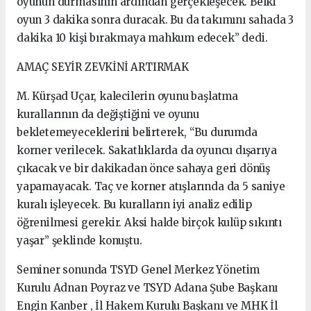
oyunun durmasının ardından gerçekleşecek. Belki
oyun 3 dakika sonra duracak. Bu da takımını sahada 3
dakika 10 kişi bırakmaya mahkum edecek” dedi.
AMAÇ SEYİR ZEVKİNİ ARTIRMAK
M. Kürşad Uçar, kalecilerin oyunu başlatma
kurallarının da değiştiğini ve oyunu
bekletemeyeceklerini belirterek, “Bu durumda
korner verilecek. Sakatlıklarda da oyuncu dışarıya
çıkacak ve bir dakikadan önce sahaya geri dönüş
yapamayacak. Taç ve korner atışlarında da 5 saniye
kuralı işleyecek. Bu kuralların iyi analiz edilip
öğrenilmesi gerekir. Aksi halde birçok kulüp sıkıntı
yaşar” şeklinde konuştu.
Seminer sonunda TSYD Genel Merkez Yönetim
Kurulu Adnan Poyraz ve TSYD Adana Şube Başkanı
Engin Kanber , İl Hakem Kurulu Başkanı ve MHK İl