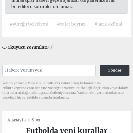
muhataplar haberi geçen ajanslar olup sitemizin hiç
bir editörü sorumlu tutulamaz...
#yüreğir belediyesi
#cafer boyraz
#tarık özünal
Okuyucu Yorumları
(0)
Gönder
Yorum yazarak Topluluk Kuralları’nı kabul etmiş bulunuyor ve
cukurovapress.com sitesine yaptığınız yorumunuzla ilgili doğrudan veya dolaylı
tüm sorumluluğu tek başınıza üstleniyorsunuz. Yazılan tüm yorumlardan site
yönetimi hiçbir şekilde sorumlu tutulamaz.
Anasayfa
Spor
Futbolda yeni kurallar