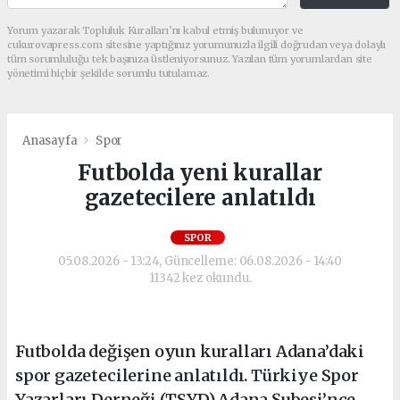
Yorum yazarak Topluluk Kuralları’nı kabul etmiş bulunuyor ve
cukurovapress.com sitesine yaptığınız yorumunuzla ilgili doğrudan veya dolaylı
tüm sorumluluğu tek başınıza üstleniyorsunuz. Yazılan tüm yorumlardan site
yönetimi hiçbir şekilde sorumlu tutulamaz.
Anasayfa
Spor
Futbolda yeni kurallar
gazetecilere anlatıldı
SPOR
05.08.2026 - 13:24, Güncelleme: 06.08.2026 - 14:40
11342 kez okundu.
Futbolda değişen oyun kuralları Adana’daki
spor gazetecilerine anlatıldı. Türkiye Spor
Yazarları Derneği (TSYD) Adana Şubesi’nce