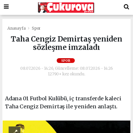
Anasayfa
Spor
Taha Cengiz Demirtaş yeniden
sözleşme imzaladı
SPOR
08.07.2026 - 14:26, Güncelleme: 08.07.2026 - 14:26
12790+ kez okundu.
Adana 01 Futbol Kulübü, iç transferde kaleci
Taha Cengiz Demirtaş ile yeniden anlaştı.