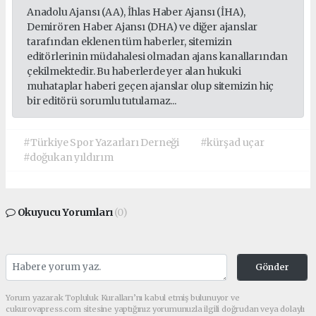
Anadolu Ajansı (AA), İhlas Haber Ajansı (İHA),
Demirören Haber Ajansı (DHA) ve diğer ajanslar
tarafından eklenen tüm haberler, sitemizin
editörlerinin müdahalesi olmadan ajans kanallarından
çekilmektedir. Bu haberlerde yer alan hukuki
muhataplar haberi geçen ajanslar olup sitemizin hiç
bir editörü sorumlu tutulamaz...
#Türkiye Spor Yazarları Derneği
#kürşad uçar
#doğukan yıldırım
Okuyucu Yorumları
(0)
Gönder
Yorum yazarak Topluluk Kuralları’nı kabul etmiş bulunuyor ve
cukurovapress.com sitesine yaptığınız yorumunuzla ilgili doğrudan veya dolaylı