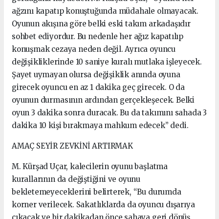
ağzını kapatıp konuştuğunda müdahale olmayacak.
Oyunun akışına göre belki eski takım arkadaşıdır
sohbet ediyordur. Bu nedenle her ağız kapatılıp
konuşmak cezaya neden değil. Ayrıca oyuncu
değişikliklerinde 10 saniye kuralı mutlaka işleyecek.
Şayet uymayan olursa değişiklik anında oyuna
girecek oyuncu en az 1 dakika geç girecek. O da
oyunun durmasının ardından gerçekleşecek. Belki
oyun 3 dakika sonra duracak. Bu da takımını sahada 3
dakika 10 kişi bırakmaya mahkum edecek” dedi.
AMAÇ SEYİR ZEVKİNİ ARTIRMAK
M. Kürşad Uçar, kalecilerin oyunu başlatma
kurallarının da değiştiğini ve oyunu
bekletemeyeceklerini belirterek, “Bu durumda
korner verilecek. Sakatlıklarda da oyuncu dışarıya
çıkacak ve bir dakikadan önce sahaya geri dönüş