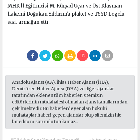
MHK İl Eğitimcisi M. Kürşad Uçar ve Üst Klasman
hakemi Doğukan Yıldırım’a plaket ve TSYD Logolu
saat armağan etti.
Anadolu Ajansı (AA), İhlas Haber Ajansı (İHA),
Demirören Haber Ajansı (DHA) ve diğer ajanslar
tarafından eklenen tüm haberler, sitemizin
editörlerinin müdahalesi olmadan ajans kanallarından
çekilmektedir. Bu haberlerde yer alan hukuki
muhataplar haberi geçen ajanslar olup sitemizin hiç
bir editörü sorumlu tutulamaz...
#Türkiye Spor Yazarları Derneği
#kürşad uçar