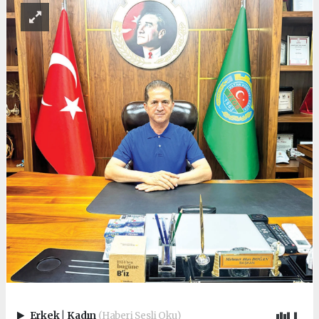
Erkek
|
Kadın
(Haberi Sesli Oku)