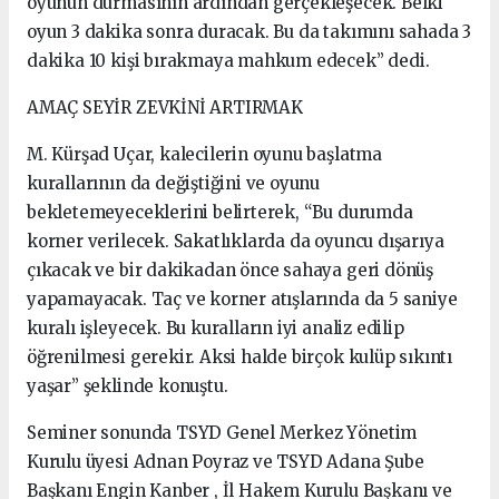
oyunun durmasının ardından gerçekleşecek. Belki
oyun 3 dakika sonra duracak. Bu da takımını sahada 3
dakika 10 kişi bırakmaya mahkum edecek” dedi.
AMAÇ SEYİR ZEVKİNİ ARTIRMAK
M. Kürşad Uçar, kalecilerin oyunu başlatma
kurallarının da değiştiğini ve oyunu
bekletemeyeceklerini belirterek, “Bu durumda
korner verilecek. Sakatlıklarda da oyuncu dışarıya
çıkacak ve bir dakikadan önce sahaya geri dönüş
yapamayacak. Taç ve korner atışlarında da 5 saniye
kuralı işleyecek. Bu kuralların iyi analiz edilip
öğrenilmesi gerekir. Aksi halde birçok kulüp sıkıntı
yaşar” şeklinde konuştu.
Seminer sonunda TSYD Genel Merkez Yönetim
Kurulu üyesi Adnan Poyraz ve TSYD Adana Şube
Başkanı Engin Kanber , İl Hakem Kurulu Başkanı ve