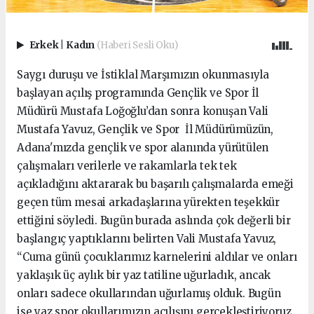
Erkek
|
Kadın
(Haberi Sesli Oku)
Saygı duruşu ve İstiklal Marşımızın okunmasıyla
başlayan açılış programında Gençlik ve Spor İl
Müdürü Mustafa Loğoğlu’dan sonra konuşan Vali
Mustafa Yavuz, Gençlik ve Spor İl Müdürümüzün,
Adana'mızda gençlik ve spor alanında yürütülen
çalışmaları verilerle ve rakamlarla tek tek
açıkladığını aktararak bu başarılı çalışmalarda emeği
geçen tüm mesai arkadaşlarına yürekten teşekkür
ettiğini söyledi. Bugün burada aslında çok değerli bir
başlangıç yaptıklarını belirten Vali Mustafa Yavuz,
“Cuma günü çocuklarımız karnelerini aldılar ve onları
yaklaşık üç aylık bir yaz tatiline uğurladık, ancak
onları sadece okullarından uğurlamış olduk. Bugün
ise yaz spor okullarımızın açılışını gerçekleştiriyoruz.