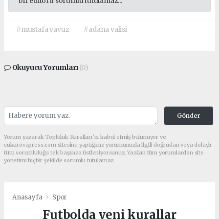
bir editörü sorumlu tutulamaz...
#mustafa yavuz
#adana valisi
Okuyucu Yorumları
(0)
Gönder
Yorum yazarak Topluluk Kuralları’nı kabul etmiş bulunuyor ve
cukurovapress.com sitesine yaptığınız yorumunuzla ilgili doğrudan veya dolaylı
tüm sorumluluğu tek başınıza üstleniyorsunuz. Yazılan tüm yorumlardan site
yönetimi hiçbir şekilde sorumlu tutulamaz.
Anasayfa
Spor
Futbolda yeni kurallar