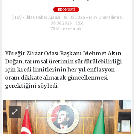
EKONOMI
(İHA) - İhlas Haber Ajansı | 06.08.2026 - 14:37, Güncelleme:
06.08.2026 - 15:31
7058 kez okundu.
Yüreğir Ziraat Odası Başkanı Mehmet Akın
Doğan, tarımsal üretimin sürdürülebilirliği
için kredi limitlerinin her yıl enflasyon
oranı dikkate alınarak güncellenmesi
gerektiğini söyledi.