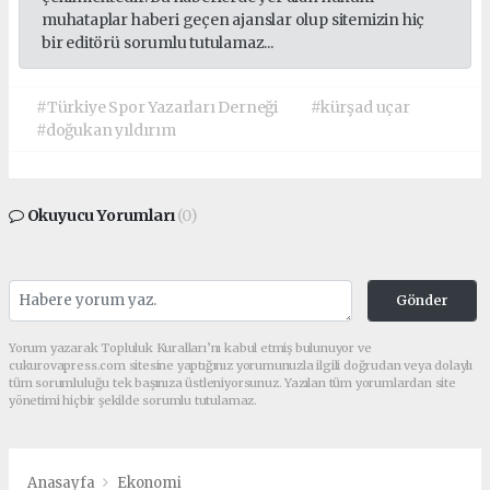
muhataplar haberi geçen ajanslar olup sitemizin hiç
bir editörü sorumlu tutulamaz...
#Türkiye Spor Yazarları Derneği
#kürşad uçar
#doğukan yıldırım
Okuyucu Yorumları
(0)
Gönder
Yorum yazarak Topluluk Kuralları’nı kabul etmiş bulunuyor ve
cukurovapress.com sitesine yaptığınız yorumunuzla ilgili doğrudan veya dolaylı
tüm sorumluluğu tek başınıza üstleniyorsunuz. Yazılan tüm yorumlardan site
yönetimi hiçbir şekilde sorumlu tutulamaz.
Anasayfa
Ekonomi