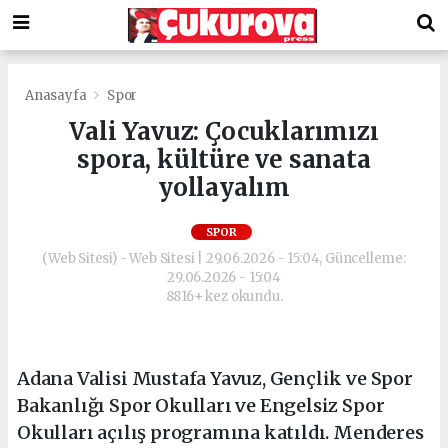
Anasayfa
Spor
Vali Yavuz: Çocuklarımızı
spora, kültüre ve sanata
yollayalım
SPOR
(Web Sitesi) - Web Sitesi | 29.06.2026 - 15:04, Güncelleme:
29.06.2026 - 15:04
8816+ kez okundu.
Adana Valisi Mustafa Yavuz, Gençlik ve Spor
Bakanlığı Spor Okulları ve Engelsiz Spor
Okulları açılış programına katıldı. Menderes