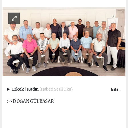
Erkek
|
Kadın
(Haberi Sesli Oku)
>> DOĞAN GÜLBASAR