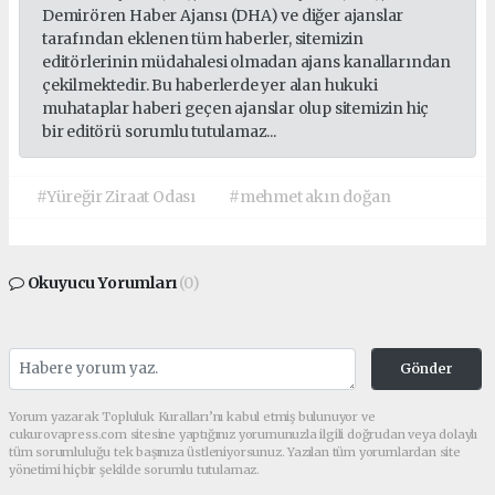
Demirören Haber Ajansı (DHA) ve diğer ajanslar
tarafından eklenen tüm haberler, sitemizin
editörlerinin müdahalesi olmadan ajans kanallarından
çekilmektedir. Bu haberlerde yer alan hukuki
muhataplar haberi geçen ajanslar olup sitemizin hiç
bir editörü sorumlu tutulamaz...
#Yüreğir Ziraat Odası
#mehmet akın doğan
Okuyucu Yorumları
(0)
Gönder
Yorum yazarak Topluluk Kuralları’nı kabul etmiş bulunuyor ve
cukurovapress.com sitesine yaptığınız yorumunuzla ilgili doğrudan veya dolaylı
tüm sorumluluğu tek başınıza üstleniyorsunuz. Yazılan tüm yorumlardan site
yönetimi hiçbir şekilde sorumlu tutulamaz.