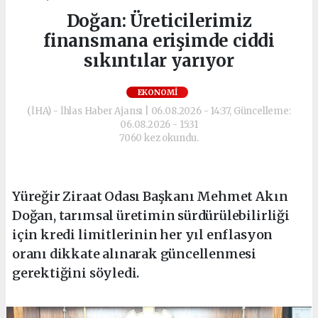
Doğan: Üreticilerimiz
finansmana erişimde ciddi
sıkıntılar yarıyor
EKONOMI
(İHA) - İhlas Haber Ajansı | 06.08.2026 - 14:37, Güncelleme:
06.08.2026 - 15:31
7060 kez okundu.
Yüreğir Ziraat Odası Başkanı Mehmet Akın
Doğan, tarımsal üretimin sürdürülebilirliği
için kredi limitlerinin her yıl enflasyon
oranı dikkate alınarak güncellenmesi
gerektiğini söyledi.