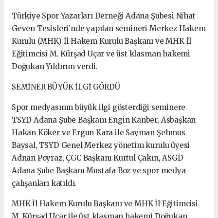
Türkiye Spor Yazarları Derneği Adana Şubesi Nihat
Geven Tesisleri’nde yapılan semineri Merkez Hakem
Kurulu (MHK) İl Hakem Kurulu Başkanı ve MHK İl
Eğitimcisi M. Kürşad Uçar ve üst klasman hakemi
Doğukan Yıldırım verdi.
SEMİNER BÜYÜK İLGİ GÖRDÜ
Spor medyasının büyük ilgi gösterdiği seminere
TSYD Adana Şube Başkanı Engin Kanber, Asbaşkan
Hakan Köker ve Ergun Kara ile Sayman Şehmus
Baysal, TSYD Genel Merkez yönetim kurulu üyesi
Adnan Poyraz, ÇGC Başkanı Kurtul Çakın, ASGD
Adana Şube Başkanı Mustafa Boz ve spor medya
çalışanları katıldı.
MHK İl Hakem Kurulu Başkanı ve MHK İl Eğitimcisi
M. Kürşad Uçar ile üst klasman hakemi Doğukan