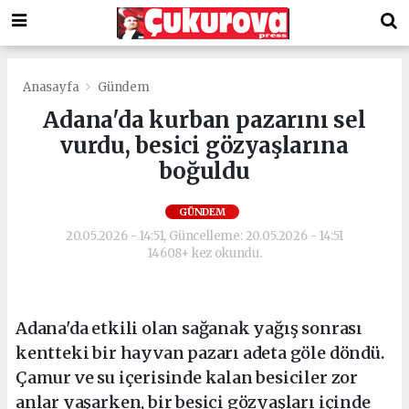
Anasayfa
Gündem
Adana'da kurban pazarını sel
vurdu, besici gözyaşlarına
boğuldu
GÜNDEM
20.05.2026 - 14:51, Güncelleme: 20.05.2026 - 14:51
14608+ kez okundu.
Adana'da etkili olan sağanak yağış sonrası
kentteki bir hayvan pazarı adeta göle döndü.
Çamur ve su içerisinde kalan besiciler zor
anlar yaşarken, bir besici gözyaşları içinde