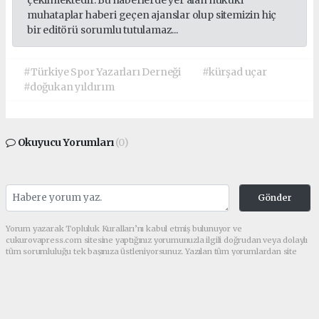
muhataplar haberi geçen ajanslar olup sitemizin hiç
bir editörü sorumlu tutulamaz...
#Türkiye Spor Yazarları Derneği
#kürşad uçar
#doğukan yıldırım
Okuyucu Yorumları
(0)
Gönder
Yorum yazarak Topluluk Kuralları’nı kabul etmiş bulunuyor ve
cukurovapress.com sitesine yaptığınız yorumunuzla ilgili doğrudan veya dolaylı
tüm sorumluluğu tek başınıza üstleniyorsunuz. Yazılan tüm yorumlardan site
yönetimi hiçbir şekilde sorumlu tutulamaz.