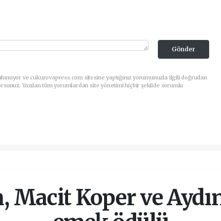
Gönder
ulunuyor ve cukurovapress.com sitesine yaptığınız yorumunuzla ilgili doğrudan
orsunuz. Yazılan tüm yorumlardan site yönetimi hiçbir şekilde sorumlu
n, Macit Koper ve Aydı