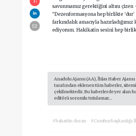
savunmamız gerektiğini altını çizen
“Dezenformasyona hep birlikte ‘dur’
farkındalık amacıyla hazırladığımız
ediyorum. Hakikatin sesini hep birlikt
Anadolu Ajansı (AA), İhlas Haber Ajansı
tarafından eklenen tüm haberler, sitem
çekilmektedir. Bu haberlerde yer alan h
editörü sorumlu tutulamaz...
#bahattin duran
#Cumhurbaşkanlığı İl