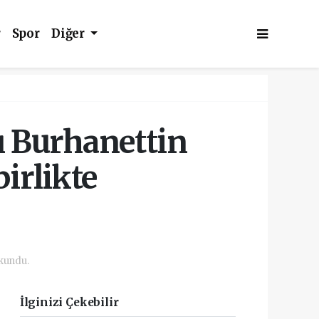
r
Spor
Diğer
ı Burhanettin
irlikte
kundu.
İlginizi Çekebilir