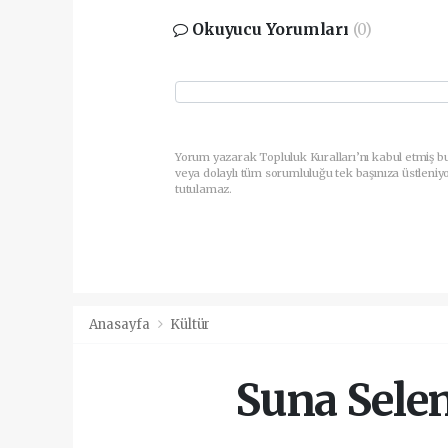
Okuyucu Yorumları
(0)
Yorum yazarak Topluluk Kuralları’nı kabul etmiş b
veya dolaylı tüm sorumluluğu tek başınıza üstleniy
tutulamaz.
Anasayfa
Kültür
Suna Sele