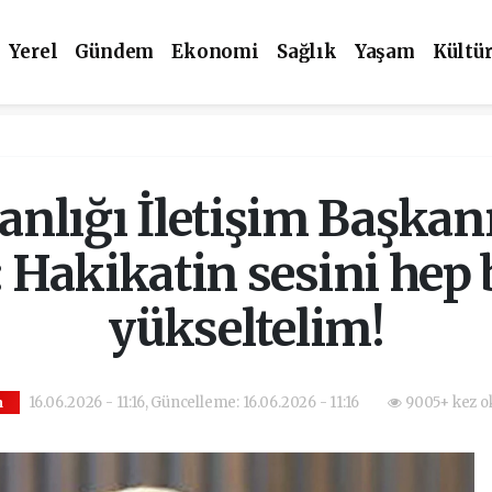
Yerel
Gündem
Ekonomi
Sağlık
Yaşam
Kültü
lığı İletişim Başkan
 Hakikatin sesini hep b
yükseltelim!
16.06.2026 - 11:16, Güncelleme: 16.06.2026 - 11:16
9005+ kez o
m