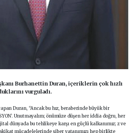
kanı Burhanettin Duran, içeriklerin çok hızlı
duklarını vurguladı.
pan Duran, “Ancak bu hız, beraberinde büyük bir
SYON’. Unutmayalım; önümüze düşen her iddia doğru, her
ijital dünyada bu tehlikeye karşı en güçlü kalkanımız; z ve
akikat mücadelelerinde siber vatanımızı hep birlikte