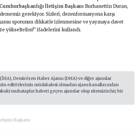
Cumhurbaşkanlığı İletişim Başkanı
Burhanettin Duran,
 dememiz gerekiyor. Sizleri, dezenformasyona karşı
 kamu sporunun dikkatle izlenmesine ve yaymaya davet
e yükseltelim!” ifadelerini kullandı.
 (İHA), Demirören Haber Ajansı (DHA) ve diğer ajanslar
izin editörlerinin müdahalesi olmadan ajans kanallarından
ukuki muhataplar haberi geçen ajanslar olup sitemizin hiç bir
etişim Başkanı