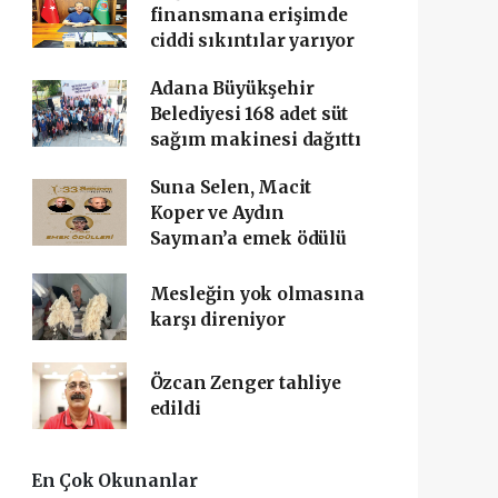
finansmana erişimde
ciddi sıkıntılar yarıyor
Adana Büyükşehir
Belediyesi 168 adet süt
sağım makinesi dağıttı
Suna Selen, Macit
Koper ve Aydın
Sayman’a emek ödülü
Mesleğin yok olmasına
karşı direniyor
Özcan Zenger tahliye
edildi
En Çok Okunanlar