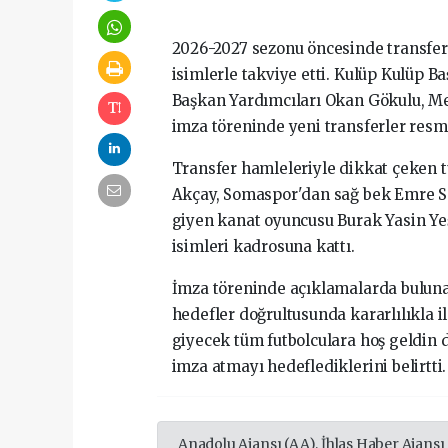
2026-2027 sezonu öncesinde transfer
isimlerle takviye etti. Kulüp Kulüp B
Başkan Yardımcıları Okan Gökulu, Me
imza töreninde yeni transferler resm
Transfer hamleleriyle dikkat çeken t
Akçay, Somaspor'dan sağ bek Emre 
giyen kanat oyuncusu Burak Yasin Yeş
isimleri kadrosuna kattı.
İmza töreninde açıklamalarda bulu
hedefler doğrultusunda kararlılıkla i
giyecek tüm futbolculara hoş geldin di
imza atmayı hedeflediklerini belirtti.
Anadolu Ajansı (AA), İhlas Haber Ajansı