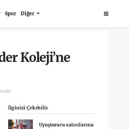
r
Spor
Diğer
er Koleji’ne
kundu.
İlginizi Çekebilir
Uyuşturucu satıcılarına