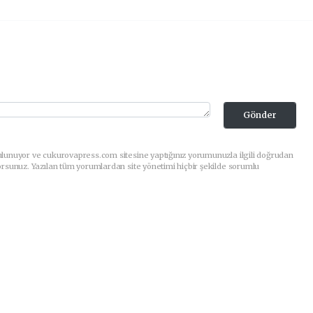
Gönder
ulunuyor ve cukurovapress.com sitesine yaptığınız yorumunuzla ilgili doğrudan
orsunuz. Yazılan tüm yorumlardan site yönetimi hiçbir şekilde sorumlu