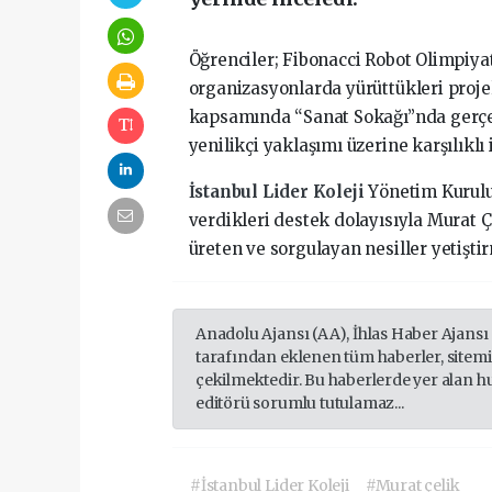
Öğrenciler; Fibonacci Robot Olimpiyat
organizasyonlarda yürüttükleri projele
kapsamında “Sanat Sokağı”nda gerçekl
yenilikçi yaklaşımı üzerine karşılıklı
İstanbul Lider Koleji
Yönetim Kurulu
verdikleri destek dolayısıyla Murat Ç
üreten ve sorgulayan nesiller yetişti
Anadolu Ajansı (AA), İhlas Haber Ajansı
tarafından eklenen tüm haberler, sitem
çekilmektedir. Bu haberlerde yer alan h
editörü sorumlu tutulamaz...
#İstanbul Lider Koleji
#Murat çelik