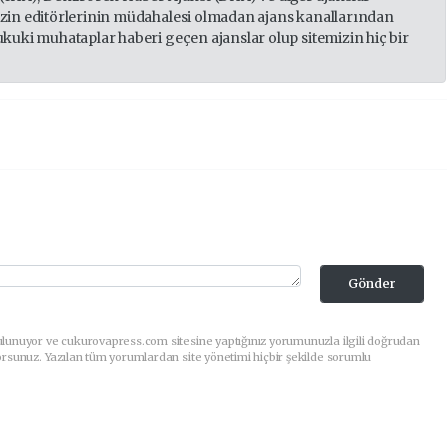
izin editörlerinin müdahalesi olmadan ajans kanallarından
ukuki muhataplar haberi geçen ajanslar olup sitemizin hiç bir
Gönder
ulunuyor ve cukurovapress.com sitesine yaptığınız yorumunuzla ilgili doğrudan
orsunuz. Yazılan tüm yorumlardan site yönetimi hiçbir şekilde sorumlu