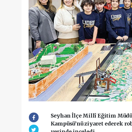
Seyhan İlçe Millî Eğitim Müdü
Kampüsü’nü ziyaret ederek ro
yerinde inceledi.