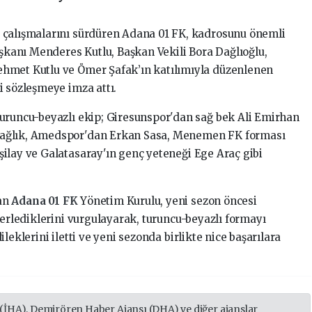
 çalışmalarını sürdüren Adana 01 FK, kadrosunu önemli
aşkanı Menderes Kutlu, Başkan Vekili Bora Dağlıoğlu,
hmet Kutlu ve Ömer Şafak’ın katılımıyla düzenlenen
i sözleşmeye imza attı.
uruncu-beyazlı ekip; Giresunspor'dan sağ bek Ali Emirhan
Sağlık, Amedspor'dan Erkan Sasa, Menemen FK forması
ilay ve Galatasaray'ın genç yeteneği Ege Araç gibi
nan
Adana 01 FK
Yönetim Kurulu, yeni sezon öncesi
lerlediklerini vurgulayarak, turuncu-beyazlı formayı
leklerini iletti ve yeni sezonda birlikte nice başarılara
 (İHA), Demirören Haber Ajansı (DHA) ve diğer ajanslar