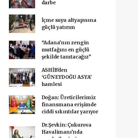
darbe
İçme suyu altyapısına
güçlü yatırım
“Adana’nın zengin
mutfağını en güçlü
şekilde tanıtacağız”
ASHİB'den
‘GÜNEYDOĞU ASYA’
hamlesi
Doğan: Üreticilerimiz
finansmana erişimde
ciddi sıkıntılar yarıyor
Dr.Şevkin: Çukurova
Havalimanı’nda