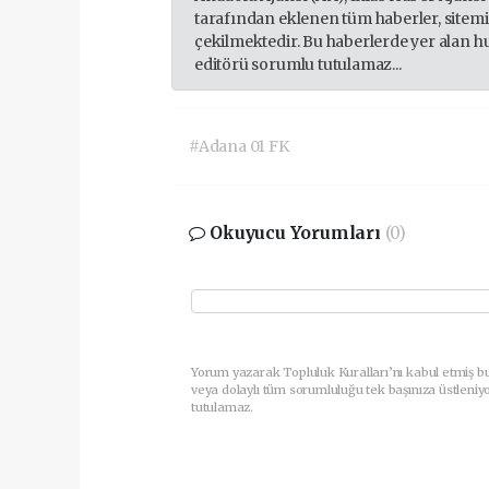
tarafından eklenen tüm haberler, sitem
çekilmektedir. Bu haberlerde yer alan h
editörü sorumlu tutulamaz...
#Adana 01 FK
Okuyucu Yorumları
(0)
Yorum yazarak Topluluk Kuralları’nı kabul etmiş b
veya dolaylı tüm sorumluluğu tek başınıza üstleniy
tutulamaz.