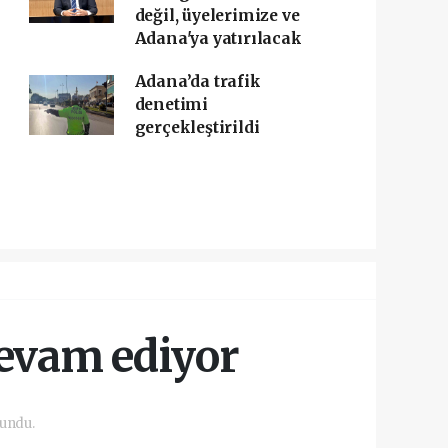
değil, üyelerimize ve
Adana'ya yatırılacak
Adana’da trafik
denetimi
gerçekleştirildi
devam ediyor
undu.