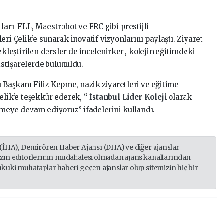
ları, FLL, Maestrobot ve FRC gibi prestijli
ri Çelik’e sunarak inovatif vizyonlarını paylaştı. Ziyaret
eştirilen dersler de incelenirken, kolejin eğitimdeki
 istişarelerde bulunuldu.
 Başkanı Filiz Kepme, nazik ziyaretleri ve eğitime
elik’e teşekkür ederek, “
İstanbul Lider Koleji
olarak
rmeye devam ediyoruz” ifadelerini kullandı.
 (İHA), Demirören Haber Ajansı (DHA) ve diğer ajanslar
izin editörlerinin müdahalesi olmadan ajans kanallarından
ukuki muhataplar haberi geçen ajanslar olup sitemizin hiç bir