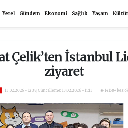
Yerel
Gündem
Ekonomi
Sağlık
Yaşam
Kültü
 Çelik’ten İstanbul Lid
ziyaret
13.02.2026 - 12:39, Güncelleme: 13.02.2026 - 15:13
14168+ kez o