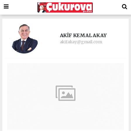
AKİF KEMAL AKAY
akifakay@gmail.com