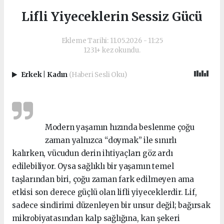
Lifli Yiyeceklerin Sessiz Gücü
Ekleme Tarihi: 11.05.2026 - 11:25
1231+ kez okundu.
Erkek
|
Kadın
(Haberi Sesli Oku)
Modern yaşamın hızında beslenme çoğu
zaman yalnızca “doymak” ile sınırlı
kalırken, vücudun derin ihtiyaçları göz ardı
edilebiliyor. Oysa sağlıklı bir yaşamın temel
taşlarından biri, çoğu zaman fark edilmeyen ama
etkisi son derece güçlü olan lifli yiyeceklerdir. Lif,
sadece sindirimi düzenleyen bir unsur değil; bağırsak
mikrobiyatasından kalp sağlığına, kan şekeri