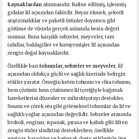
kaynaklardan
alınmasıdır. Rafine edilmiş, işlenmiş
gıdalar lif açısından fakirdir. Beyaz ekmek, şekerli
atıştırmalıklar ve paketli ürünler doyurucu gibi
görünse de vücuda gerçek anlamda besin değeri
sunmaz. Buna karşılık sebzeler, meyveler, tam
tahıllar, baklagiller ve kuruyemişler lif açısından
zengin doğal kaynaklardır.
Özellikle bazı
tohumlar, sebzeler ve meyveler
, lif
açısından oldukça güçlü ve sağlık üzerinde belirgin
etkiler yaratır. Örneğin keten tohumu ve chia tohumu,
hem çözünür hem çözünmez lif içeriğiyle bağırsak
hareketlerini düzenler ve mikrobiyotayı destekler.
Susam ve çörek otu gibi geleneksel tohumlar da lif ve
sağlıklı yağlar açısından değerlidir. Sebzeler arasında
brokoli, enginar, ıspanak, pırasa ve kabak gibi liften
zengin türler sindirimi desteklerken; özellikle
enginar, karaciğer ve bağırsak dostu etkileriyle öne