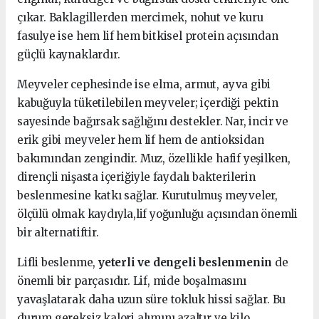
çıkar. Baklagillerden mercimek, nohut ve kuru
fasulye ise hem lif hem bitkisel protein açısından
güçlü kaynaklardır.
Meyveler cephesinde ise elma, armut, ayva gibi
kabuğuyla tüketilebilen meyveler; içerdiği pektin
sayesinde bağırsak sağlığını destekler. Nar, incir ve
erik gibi meyveler hem lif hem de antioksidan
bakımından zengindir. Muz, özellikle hafif yeşilken,
dirençli nişasta içeriğiyle faydalı bakterilerin
beslenmesine katkı sağlar. Kurutulmuş meyveler,
ölçülü olmak kaydıyla,lif yoğunluğu açısından önemli
bir alternatiftir.
Lifli beslenme,
yeterli ve dengeli beslenmenin
de
önemli bir parçasıdır. Lif, mide boşalmasını
yavaşlatarak daha uzun süre tokluk hissi sağlar. Bu
durum gereksiz kalori alımını azaltır ve kilo