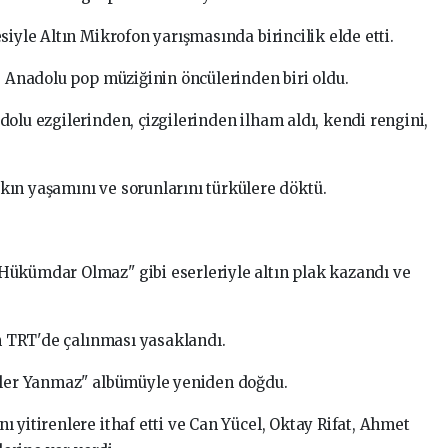
siyle Altın Mikrofon yarışmasında birincilik elde etti.
e Anadolu pop müziğinin öncülerinden biri oldu.
olu ezgilerinden, çizgilerinden ilham aldı, kendi rengini,
ın yaşamını ve sorunlarını türkülere döktü.
Hükümdar Olmaz" gibi eserleriyle altın plak kazandı ve
in TRT'de çalınması yasaklandı.
küler Yanmaz" albümüyle yeniden doğdu.
 yitirenlere ithaf etti ve Can Yücel, Oktay Rifat, Ahmet