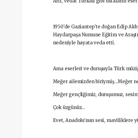
Arif, Vedat Türkali gibi ustaların eser
1950’de Gaziantep’te doğan Edip Akbay
Haydarpaşa Numune Eğitim ve Araştır
nedeniyle hayata veda etti.
Ama eserleri ve duruşuyla Türk müz
Meğer ailemizden biriymiş...Meğer ne
Meğer gençliğimiz, duruşumuz, sesimi
Çok üzgünüz...
Evet, Anadolu’nun sesi, maviliklere 