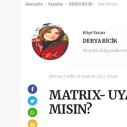
Anasayfa
Yazarlar
DERYA BİCİK
Yazı Detayı
Köşe Yazarı
DERYA BİCİK
deryabicik@gmail.co
Ekleme Tarihi: 01 Haziran 2025 -Pazar
MATRIX- U
MISIN?