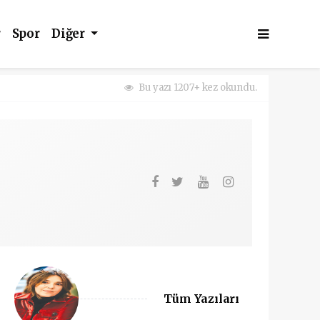
r
Spor
Diğer
Bu yazı 1207+ kez okundu.
Tüm Yazıları