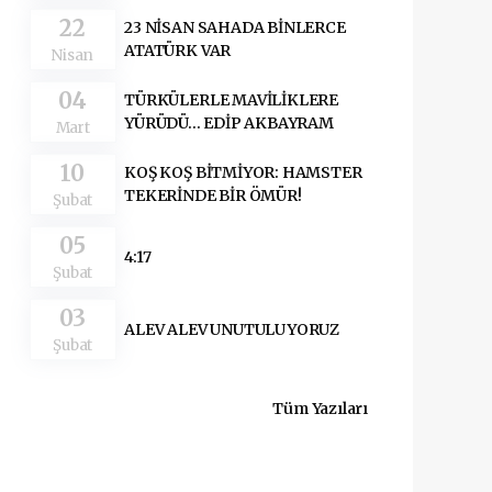
22
23 NİSAN SAHADA BİNLERCE
ATATÜRK VAR
Nisan
04
TÜRKÜLERLE MAVİLİKLERE
YÜRÜDÜ... EDİP AKBAYRAM
Mart
10
KOŞ KOŞ BİTMİYOR: HAMSTER
TEKERİNDE BİR ÖMÜR!
Şubat
05
4:17
Şubat
03
ALEV ALEV UNUTULUYORUZ
Şubat
Tüm Yazıları