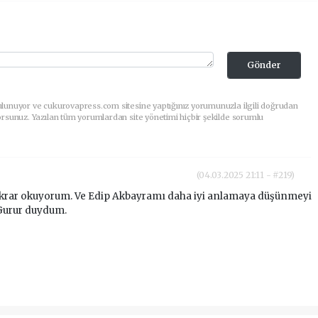
Gönder
ulunuyor ve cukurovapress.com sitesine yaptığınız yorumunuzla ilgili doğrudan
orsunuz. Yazılan tüm yorumlardan site yönetimi hiçbir şekilde sorumlu
(04.03.2025 21:11 - #219)
 tekrar okuyorum. Ve Edip Akbayramı daha iyi anlamaya düşünmeyi
 Gurur duydum.