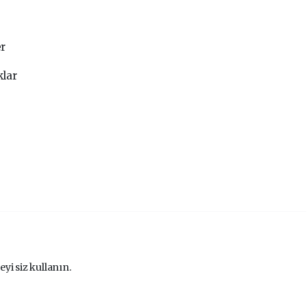
er
klar
eyi siz kullanın.