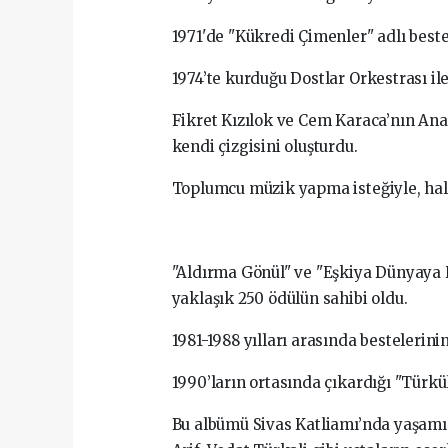
1971'de "Kükredi Çimenler" adlı beste
1974’te kurduğu Dostlar Orkestrası il
Fikret Kızılok ve Cem Karaca’nın Anad
kendi çizgisini oluşturdu.
Toplumcu müzik yapma isteğiyle, halk
"Aldırma Gönül" ve "Eşkiya Dünyaya 
yaklaşık 250 ödülün sahibi oldu.
1981-1988 yılları arasında bestelerin
1990’ların ortasında çıkardığı "Tür
Bu albümü Sivas Katliamı’nda yaşamını