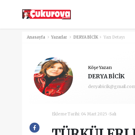
Anasayfa
Yazarlar
DERYA BİCİK
Yazı Detayı
Köşe Yazarı
DERYA BİCİK
deryabicik@gmail.co
Ekleme Tarihi: 04 Mart 2025 -Salı
TÜRKÜLERLE