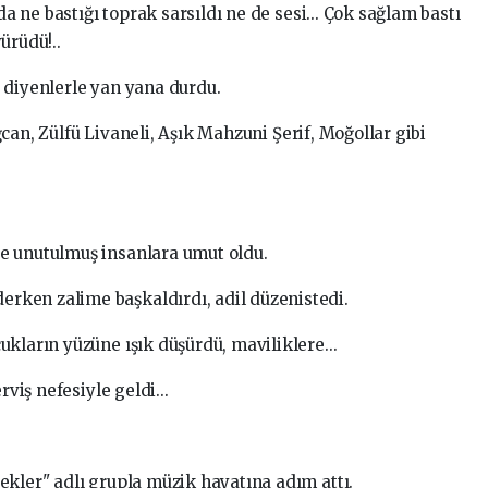
ne bastığı toprak sarsıldı ne de sesi... Çok sağlam bastı
ürüdü!..
 diyenlerle yan yana durdu.
can, Zülfü Livaneli, Aşık Mahzuni Şerif, Moğollar gibi
e unutulmuş insanlara umut oldu.
ken zalime başkaldırdı, adil düzenistedi.
kların yüzüne ışık düşürdü, maviliklere...
rviş nefesiyle geldi...
ekler" adlı grupla müzik hayatına adım attı.