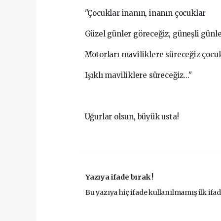
"Çocuklar inanın, inanın çocuklar
Güzel günler göreceğiz, güneşli günl
Motorları maviliklere süreceğiz çocu
Işıklı maviliklere süreceğiz..."
Uğurlar olsun, büyük usta!
Yazıya ifade bırak !
Bu yazıya hiç ifade kullanılmamış ilk ifad