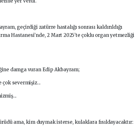
lerine yer verdi.
ram, geçirdiği zatürre hastalığı sonrası kaldırıldığı
ma Hastanesi’nde, 2 Mart 2025’te çoklu organ yetmezliği
iğine damga vuran Edip Akbayram;
 çok severmişiz...
zmiş...
yürüdü ama, kim duymak isterse, kulaklara fısıldayacaktır: