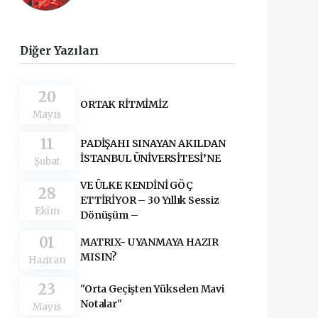
Diğer Yazıları
20
ORTAK RİTMİMİZ
Mayıs
11
PADİŞAHI SINAYAN AKILDAN
İSTANBUL ÜNİVERSİTESİ’NE
Şubat
VE ÜLKE KENDİNİ GÖÇ
28
ETTİRİYOR – 30 Yıllık Sessiz
Ekim
Dönüşüm –
01
MATRIX- UYANMAYA HAZIR
MISIN?
Haziran
23
"Orta Geçişten Yükselen Mavi
Notalar"
Mayıs