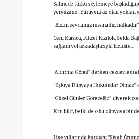
Sahnede türkü söylemeye başladığında 
yeryüzüne...Yürüyeni az olan yoldan y
"Bizim sevdamız insanadır, halkadır"
Cem Karaca, Fikret Kızılok, Selda Bağ
sağlam yol arkadaşlarıyla birlikte…
"Aldırma Gönül" derken cezaevlerind
"Eşkıya Dünyaya Hükümdar Olmaz" der
"Güzel Günler Göreceğiz" diyerek çocu
Kim bilir, belki de o bu dünyaya bir de
Lise yıllarında kurduğu "Siyah Örümc