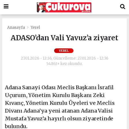
Anasayfa
Yerel
ADASO’dan Vali Yavuz’a ziyaret
YEREL
27.01.2026 - 12:36, Güncelleme: 27.01.2026 - 12:36
54863+ kez okundu.
Adana Sanayi Odası Meclis Başkanı İsrafil
Uçurum, Yönetim Kurulu Başkanı Zeki
Kıvanç, Yönetim Kurulu Üyeleri ve Meclis
Divanı Adana’ya yeni atanan Adana Valisi
Mustafa Yavuz’a hayırlı olsun ziyaretinde
bulundu.