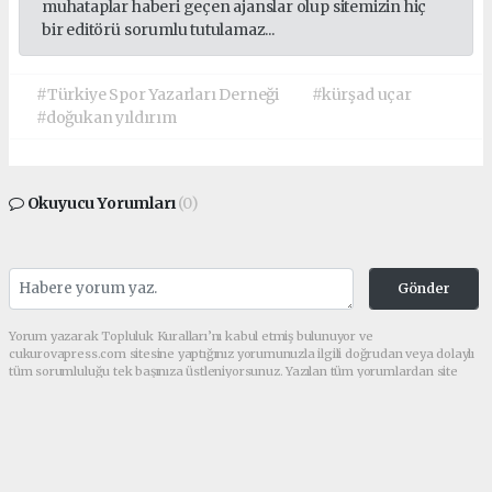
muhataplar haberi geçen ajanslar olup sitemizin hiç
bir editörü sorumlu tutulamaz...
#Türkiye Spor Yazarları Derneği
#kürşad uçar
#doğukan yıldırım
Okuyucu Yorumları
(0)
Gönder
Yorum yazarak Topluluk Kuralları’nı kabul etmiş bulunuyor ve
cukurovapress.com sitesine yaptığınız yorumunuzla ilgili doğrudan veya dolaylı
tüm sorumluluğu tek başınıza üstleniyorsunuz. Yazılan tüm yorumlardan site
yönetimi hiçbir şekilde sorumlu tutulamaz.