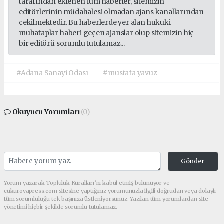
tarafından eklenen tüm haberler, sitemizin
editörlerinin müdahalesi olmadan ajans kanallarından
çekilmektedir. Bu haberlerde yer alan hukuki
muhataplar haberi geçen ajanslar olup sitemizin hiç
bir editörü sorumlu tutulamaz...
#Adana Sanayi Odası
#mustafa yavuz
Okuyucu Yorumları
(0)
Gönder
Yorum yazarak Topluluk Kuralları’nı kabul etmiş bulunuyor ve
cukurovapress.com sitesine yaptığınız yorumunuzla ilgili doğrudan veya dolaylı
tüm sorumluluğu tek başınıza üstleniyorsunuz. Yazılan tüm yorumlardan site
yönetimi hiçbir şekilde sorumlu tutulamaz.