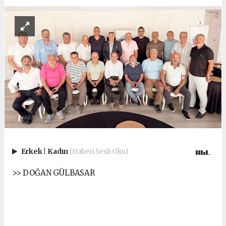
Erkek
|
Kadın
(Haberi Sesli Oku)
>> DOĞAN GÜLBASAR