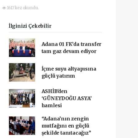
1617 kez okundu.
İlginizi Çekebilir
Adana 01 FK’da transfer
tam gaz devam ediyor
İçme suyu altyapısına
güçlü yatırım
ASHİB'den
‘GÜNEYDOĞU ASYA’
hamlesi
“Adana’nın zengin
mutfağını en güçlü
şekilde tanıtacağız”