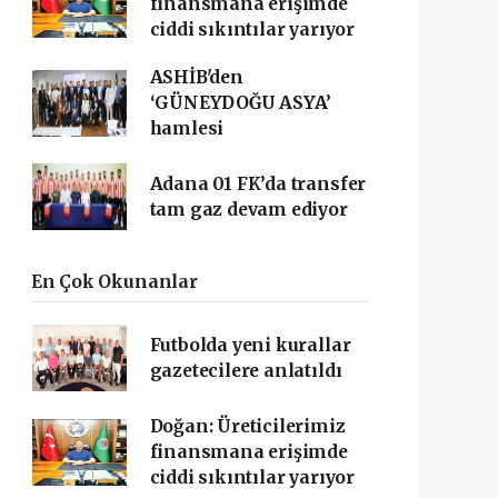
finansmana erişimde
ciddi sıkıntılar yarıyor
ASHİB'den
‘GÜNEYDOĞU ASYA’
hamlesi
Adana 01 FK’da transfer
tam gaz devam ediyor
En Çok Okunanlar
Futbolda yeni kurallar
gazetecilere anlatıldı
Doğan: Üreticilerimiz
finansmana erişimde
ciddi sıkıntılar yarıyor