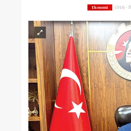
(İHA) - İ
Ekonomi