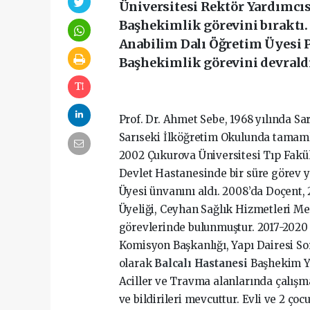
Üniversitesi Rektör Yardımcısı
Başhekimlik görevini bıraktı.
Anabilim Dalı Öğretim Üyesi Pr
Başhekimlik görevini devrald
Prof. Dr. Ahmet Sebe, 1968 yılında Sa
Sarıseki İlköğretim Okulunda tamaml
2002 Çukurova Üniversitesi Tıp Fakü
Devlet Hastanesinde bir süre görev 
Üyesi ünvanını aldı. 2008’da Doçent, 
Üyeliği, Ceyhan Sağlık Hizmetleri Me
görevlerinde bulunmuştur. 2017-2020 
Komisyon Başkanlığı, Yapı Dairesi So
olarak
Balcalı Hastanesi
Başhekim Ya
Aciller ve Travma alanlarında çalışma
ve bildirileri mevcuttur. Evli ve 2 çoc