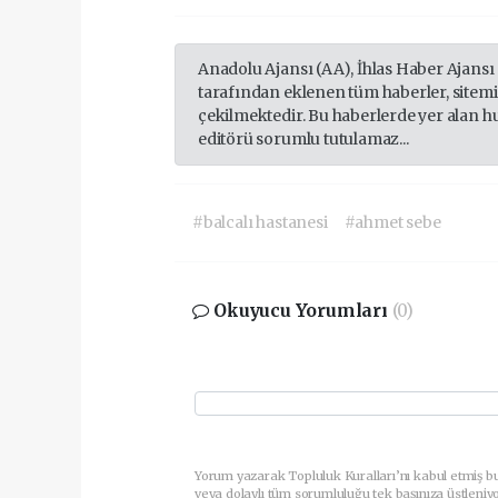
Anadolu Ajansı (AA), İhlas Haber Ajansı
tarafından eklenen tüm haberler, sitem
çekilmektedir. Bu haberlerde yer alan h
editörü sorumlu tutulamaz...
#balcalı hastanesi
#ahmet sebe
Okuyucu Yorumları
(0)
Yorum yazarak Topluluk Kuralları’nı kabul etmiş b
veya dolaylı tüm sorumluluğu tek başınıza üstleniy