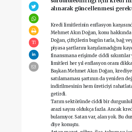
sürdürülebilirliği için kredi l
alınarak güncellenmesi gerekt
Kredi limitlerinin enflasyon karşısın
Mehmet Akın Doğan, konu hakkında 
Doğan, çiftçilerin bugün tarla, bağ v
piyasa şartlarını karşılamadığını ka
finansmana erişimde ciddi sıkıntılar y
limitleri her yıl enflasyon oranı dik
Başkan Mehmet Akın Doğan, krediye k
satılamaması şartının da yeniden değe
indirilmesinin hem üreticiyi rahatla
getirdi.
Tarım sektöründe ciddi bir durgunluk
arazi sayısı oldukça fazla. Ancak kred
bulamıyor. Satan var, alan yok. Bu du
diye konuştu.