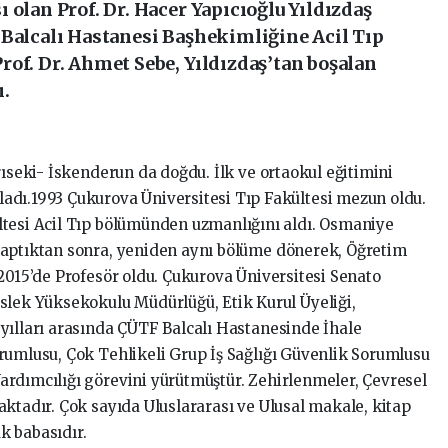
 olan Prof. Dr. Hacer Yapıcıoğlu Yıldızdaş
 Balcalı Hastanesi Başhekimliğine Acil Tıp
of. Dr. Ahmet Sebe, Yıldızdaş’tan boşalan
ı.
rıseki- İskenderun da doğdu. İlk ve ortaokul eğitimini
adı.1993 Çukurova Üniversitesi Tıp Fakültesi mezun oldu.
ltesi Acil Tıp bölümünden uzmanlığını aldı. Osmaniye
yaptıktan sonra, yeniden aynı bölüme dönerek, Öğretim
2015’de Profesör oldu. Çukurova Üniversitesi Senato
slek Yüksekokulu Müdürlüğü, Etik Kurul Üyeliği,
yılları arasında ÇÜTF Balcalı Hastanesinde İhale
rumlusu, Çok Tehlikeli Grup İş Sağlığı Güvenlik Sorumlusu
rdımcılığı görevini yürütmüştür. Zehirlenmeler, Çevresel
ktadır. Çok sayıda Uluslararası ve Ulusal makale, kitap
uk babasıdır.