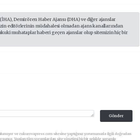
 (İHA), Demirören Haber Ajansı (DHA) ve diğer ajanslar
izin editörlerinin müdahalesi olmadan ajans kanallarından
ukuki muhataplar haberi geçen ajanslar olup sitemizin hiç bir
Gönder
ulunuyor ve cukurovapress.com sitesine yaptığınız yorumunuzla ilgili doğrudan
orsunuz. Yazılan tüm yorumlardan site yönetimi hiçbir şekilde sorumlu