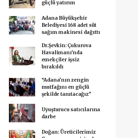
güçlü yatırım
Adana Büyükşehir
Belediyesi 168 adet süt
sağım makinesi dağıttı
Dr.Şevkin: Çukurova
Havalimanı’nda
emekçiler işsiz
bırakıldı
“Adana’nın zengin
mutfağını en güçlü
şekilde tanıtacağız”
Uyuşturucu satıcılarına
darbe
Doğan: Üreticilerimiz