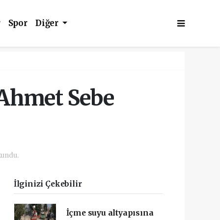
r
Spor
Diğer
. Ahmet Sebe
kundu.
İlginizi Çekebilir
İçme suyu altyapısına