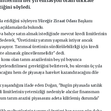
imitlerinin her yıl enflasyon oranı dikkate
iğini söyledi.
da eridiğini söyleyen
Yüreğir Ziraat Odası
Başkanı
açıklamalarda bulundu.
eya bahçe satın almak istediğinde mevcut kredi limitlerinin
ydederek, "Üreticimiz yatırım yapmak istiyor ancak
aşıyor. Tarımsal üretimin sürdürülebilirliği için kredi
kate alınarak güncellenmelidir" dedi.
onu olan tarım arazilerinin beş yıl boyunca
rlendirilmesi gerektiğini belirterek, bu sürenin üç yıla
tacağını hem de piyasaya hareket kazandıracağını dile
 yaşandığını ifade eden Doğan, "Bugün piyasada satılık
i limitlerinin yetersizliği nedeniyle alıcılar finansman
rum tarım arazisi piyasasını adeta kilitlemiş durumda"