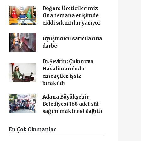
Doğan: Üreticilerimiz
finansmana erişimde
ciddi sıkıntılar yarıyor
Uyuşturucu satıcılarına
darbe
Dr.Şevkin: Çukurova
Havalimanı’nda
emekçiler işsiz
bırakıldı
Adana Büyükşehir
Belediyesi 168 adet süt
sağım makinesi dağıttı
En Çok Okunanlar