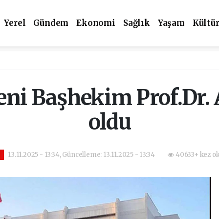
Yerel
Gündem
Ekonomi
Sağlık
Yaşam
Kültü
yeni Başhekim Prof.Dr
oldu
13.11.2025 - 13:34, Güncelleme: 13.11.2025 - 13:34
40633+ kez o