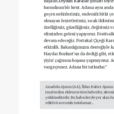
Başkan
Zeydan Karalar
şunları söyl
barındıran bir kent. Adana aynı anda 
geçen nehirlerimiz, endemik bitki çeşi
olmayan lezzetlerimiz, sıcak iklimim
özelliğimiz, güzelliğimiz, değirimiz
elimizden geleni yapıyoruz. Festival
devam edeceğiz. Portakal Çiçeği Karn
etkinlik. Bakanlığımızın desteğiyle ka
Haydar Bozkurt’un da dediği gibi, etki
yiyin’ çağrısını boşuna yapmıyoruz. 
vazgeçemez. Adana bir tutkudur.”
Anadolu Ajansı (AA), İhlas Haber Ajansı
tarafından eklenen tüm haberler, sitem
çekilmektedir. Bu haberlerde yer alan h
editörü sorumlu tutulamaz...