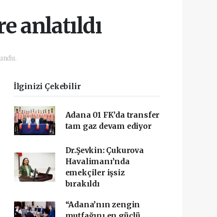
e anlatıldı
undu.
İlginizi Çekebilir
Adana 01 FK’da transfer
tam gaz devam ediyor
Dr.Şevkin: Çukurova
Havalimanı’nda
emekçiler işsiz
bırakıldı
“Adana’nın zengin
mutfağını en güçlü