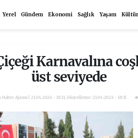
Yerel
Gündem
Ekonomi
Sağlık
Yaşam
Kültü
 Çiçeği Karnavalına coş
üst seviyede
s Haber Ajansı | 21.04.2024 - 18:31, Güncelleme: 21.04.2024 - 18:31