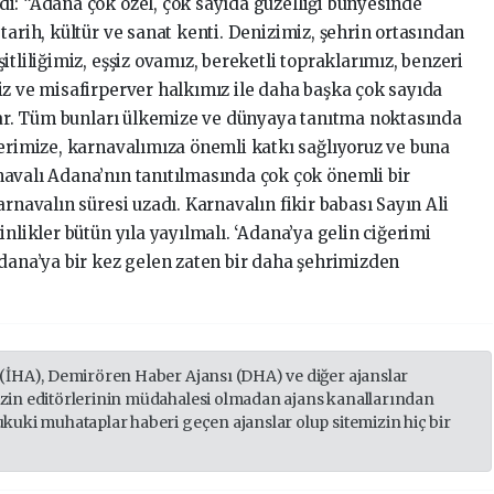
edi: “Adana çok özel, çok sayıda güzelliği bünyesinde
tarih, kültür ve sanat kenti. Denizimiz, şehrin ortasından
tliliğimiz, eşşiz ovamız, bereketli topraklarımız, benzeri
iz ve misafirperver halkımız ile daha başka çok sayıda
 var. Tüm bunları ülkemize ve dünyaya tanıtma noktasında
lerimize, karnavalımıza önemli katkı sağlıyoruz ve buna
avalı Adana’nın tanıtılmasında çok çok önemli bir
rnavalın süresi uzadı. Karnavalın fikir babası Sayın Ali
nlikler bütün yıla yayılmalı. ‘Adana’ya gelin ciğerimi
Adana’ya bir kez gelen zaten bir daha şehrimizden
 (İHA), Demirören Haber Ajansı (DHA) ve diğer ajanslar
izin editörlerinin müdahalesi olmadan ajans kanallarından
ukuki muhataplar haberi geçen ajanslar olup sitemizin hiç bir