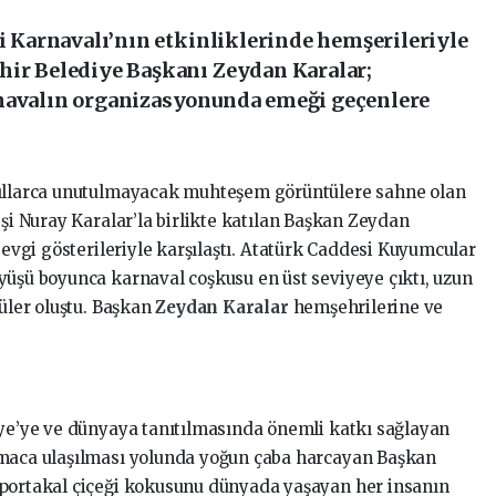
ği Karnavalı’nın etkinliklerinde hemşerileriyle
hir Belediye Başkanı Zeydan Karalar;
rnavalın organizasyonunda emeği geçenlere
yıllarca unutulmayacak muhteşem görüntülere sahne olan
eşi Nuray Karalar’la birlikte katılan Başkan Zeydan
 sevgi gösterileriyle karşılaştı. Atatürk Caddesi Kuyumcular
yüşü boyunca karnaval coşkusu en üst seviyeye çıktı, uzun
tüler oluştu. Başkan
Zeydan Karalar
hemşehrilerine ve
iye’ye ve dünyaya tanıtılmasında önemli katkı sağlayan
amaca ulaşılması yolunda yoğun çaba harcayan Başkan
 portakal çiçeği kokusunu dünyada yaşayan her insanın