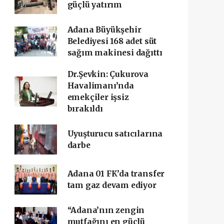
güçlü yatırım
Adana Büyükşehir
Belediyesi 168 adet süt
sağım makinesi dağıttı
Dr.Şevkin: Çukurova
Havalimanı’nda
emekçiler işsiz
bırakıldı
Uyuşturucu satıcılarına
darbe
Adana 01 FK’da transfer
tam gaz devam ediyor
“Adana’nın zengin
mutfağını en güçlü