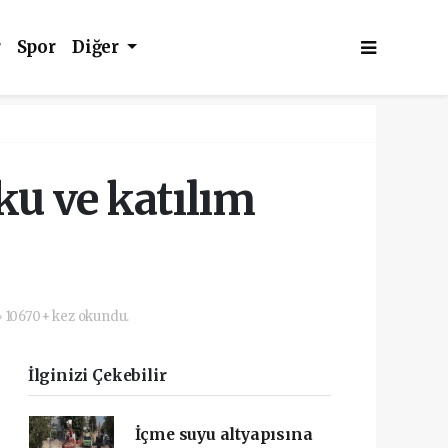
r
Spor
Diğer
ku ve katılım
10670+ kez okundu.
İlginizi Çekebilir
İçme suyu altyapısına