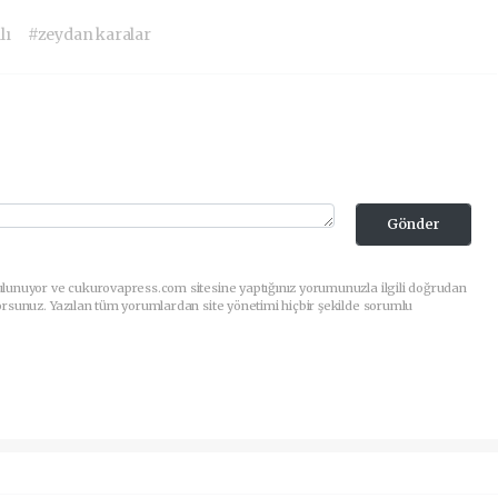
lı
#zeydan karalar
Gönder
ulunuyor ve cukurovapress.com sitesine yaptığınız yorumunuzla ilgili doğrudan
orsunuz. Yazılan tüm yorumlardan site yönetimi hiçbir şekilde sorumlu