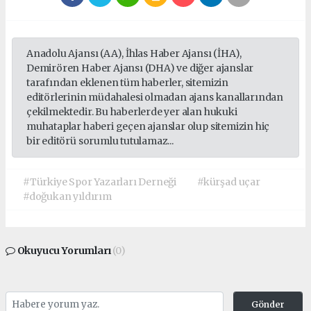
Anadolu Ajansı (AA), İhlas Haber Ajansı (İHA),
Demirören Haber Ajansı (DHA) ve diğer ajanslar
tarafından eklenen tüm haberler, sitemizin
editörlerinin müdahalesi olmadan ajans kanallarından
çekilmektedir. Bu haberlerde yer alan hukuki
muhataplar haberi geçen ajanslar olup sitemizin hiç
bir editörü sorumlu tutulamaz...
#Türkiye Spor Yazarları Derneği
#kürşad uçar
#doğukan yıldırım
Okuyucu Yorumları
(0)
Gönder