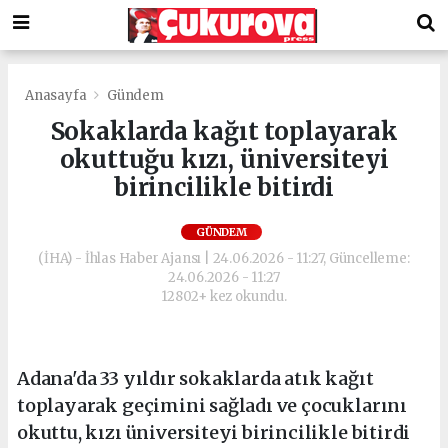
Anasayfa
Gündem
Sokaklarda kağıt toplayarak
okuttuğu kızı, üniversiteyi
birincilikle bitirdi
GÜNDEM
(İHA) - İhlas Haber Ajansı | 24.06.2026 - 11:27, Güncelleme:
24.06.2026 - 11:27
12802+ kez okundu.
Adana'da 33 yıldır sokaklarda atık kağıt
toplayarak geçimini sağladı ve çocuklarını
okuttu, kızı üniversiteyi birincilikle bitirdi