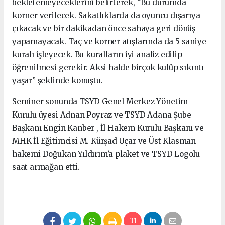
bekletemeyeceklerini belirterek, “Bu durumda
korner verilecek. Sakatlıklarda da oyuncu dışarıya
çıkacak ve bir dakikadan önce sahaya geri dönüş
yapamayacak. Taç ve korner atışlarında da 5 saniye
kuralı işleyecek. Bu kuralların iyi analiz edilip
öğrenilmesi gerekir. Aksi halde birçok kulüp sıkıntı
yaşar” şeklinde konuştu.
Seminer sonunda TSYD Genel Merkez Yönetim
Kurulu üyesi Adnan Poyraz ve TSYD Adana Şube
Başkanı Engin Kanber , İl Hakem Kurulu Başkanı ve
MHK İl Eğitimcisi M. Kürşad Uçar ve Üst Klasman
hakemi Doğukan Yıldırım’a plaket ve TSYD Logolu
saat armağan etti.