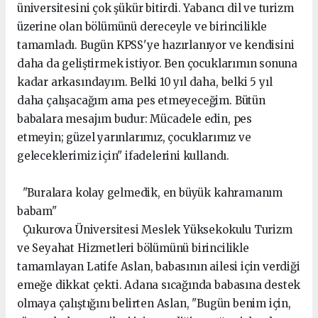
üniversitesini çok şükür bitirdi. Yabancı dil ve turizm
üzerine olan bölümünü dereceyle ve birincilikle
tamamladı. Bugün KPSS'ye hazırlanıyor ve kendisini
daha da geliştirmek istiyor. Ben çocuklarımın sonuna
kadar arkasındayım. Belki 10 yıl daha, belki 5 yıl
daha çalışacağım ama pes etmeyeceğim. Bütün
babalara mesajım budur: Mücadele edin, pes
etmeyin; güzel yarınlarımız, çocuklarımız ve
geleceklerimiz için" ifadelerini kullandı.
"Buralara kolay gelmedik, en büyük kahramanım
babam"
Çukurova Üniversitesi Meslek Yüksekokulu Turizm
ve Seyahat Hizmetleri bölümünü birincilikle
tamamlayan Latife Aslan, babasının ailesi için verdiği
emeğe dikkat çekti. Adana sıcağında babasına destek
olmaya çalıştığını belirten Aslan, "Bugün benim için,