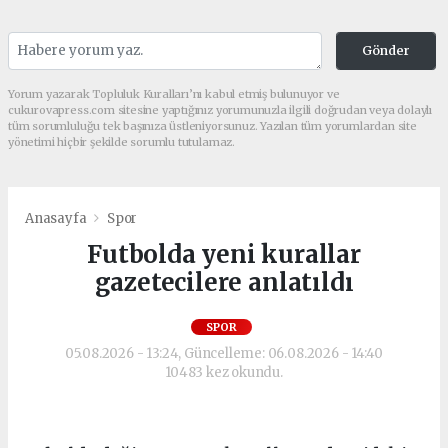
Gönder
Yorum yazarak Topluluk Kuralları’nı kabul etmiş bulunuyor ve
cukurovapress.com sitesine yaptığınız yorumunuzla ilgili doğrudan veya dolaylı
tüm sorumluluğu tek başınıza üstleniyorsunuz. Yazılan tüm yorumlardan site
yönetimi hiçbir şekilde sorumlu tutulamaz.
Anasayfa
Spor
Futbolda yeni kurallar
gazetecilere anlatıldı
SPOR
05.08.2026 - 13:24, Güncelleme: 06.08.2026 - 14:40
10483 kez okundu.