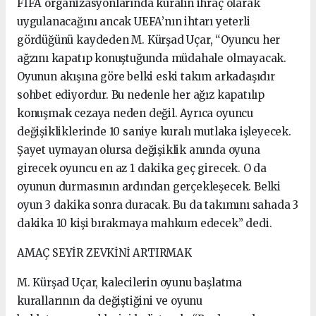
FİFA organizasyonlarında kuralın ihraç olarak
uygulanacağını ancak UEFA’nın ihtarı yeterli
gördüğünü kaydeden M. Kürşad Uçar, “Oyuncu her
ağzını kapatıp konuştuğunda müdahale olmayacak.
Oyunun akışına göre belki eski takım arkadaşıdır
sohbet ediyordur. Bu nedenle her ağız kapatılıp
konuşmak cezaya neden değil. Ayrıca oyuncu
değişikliklerinde 10 saniye kuralı mutlaka işleyecek.
Şayet uymayan olursa değişiklik anında oyuna
girecek oyuncu en az 1 dakika geç girecek. O da
oyunun durmasının ardından gerçekleşecek. Belki
oyun 3 dakika sonra duracak. Bu da takımını sahada 3
dakika 10 kişi bırakmaya mahkum edecek” dedi.
AMAÇ SEYİR ZEVKİNİ ARTIRMAK
M. Kürşad Uçar, kalecilerin oyunu başlatma
kurallarının da değiştiğini ve oyunu