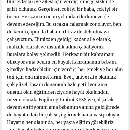
tüm evlatları ve ailesi için verdiği emeğe sizler de
şahit oldunuz. Gerçekten çok iyi bir baba, çok iyi bir
insan. Her zaman onun yolundan ilerlemeye de
devam edeceğim. Bu sıcakta çalışmak zor oluyor, ben
de kendi çapımda babama biraz destek olmaya
çalışıyorum. Elimizden geldiği kadar aile olarak,
mahalle olarak ve insanlık adına çabalıyoruz.
Buralara kolay gelmedik. Herkesin bir kahramanı
olmuyor ama benim en büyük kahramanım babam.
Şimdiye kadar bizim için verdiği her emek ve her alın
teri için ona minnettarım. Evet, üniversite okumak
çok güzel, insanı donanımlı hale getiriyor ama
önemli olan eğitimden ziyade hayat okulundan
mezun olmak. Bugün eğitimimi KPSS'ye çalışarak
devam ettiriyorum ama babamın yanına geldiğimde
de hayata dair birçok şeyi görmek bana nasip oluyor.
Hayatın her alanında, her yaşta eğitim görebiliriz
ama hayat okulundan mezun olmak herkese nasip