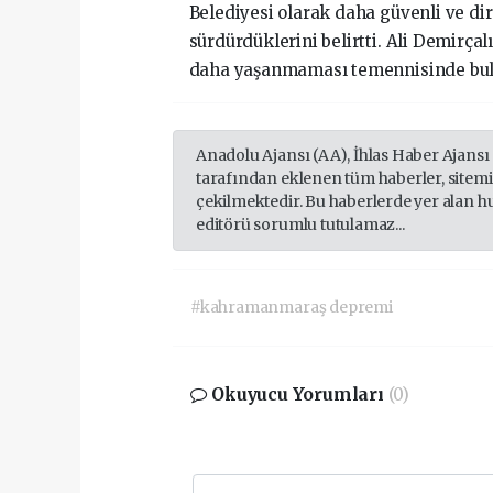
Belediyesi olarak daha güvenli ve dire
sürdürdüklerini belirtti. Ali Demirçal
daha yaşanmaması temennisinde bu
Anadolu Ajansı (AA), İhlas Haber Ajansı
tarafından eklenen tüm haberler, sitem
çekilmektedir. Bu haberlerde yer alan h
editörü sorumlu tutulamaz...
#kahramanmaraş depremi
Okuyucu Yorumları
(0)