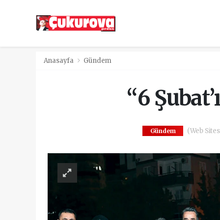
Anasayfa
Gündem
“6 Şubat
(Web Sitesi
Gündem