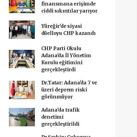
finansmana erişimde
ciddi sıkıntılar yarıyor
Yüreğir'de siyasi
düelloyu CHP kazandı
CHP Parti Okulu
Adana'da İl Yönetim
Kurulu eğitimini
gerçekleştirdi
Dr.Tatar: Adana'da 7 ve
üzeri deprem riski
görünmüyor
Adana’da trafik
denetimi
gerçekleştirildi