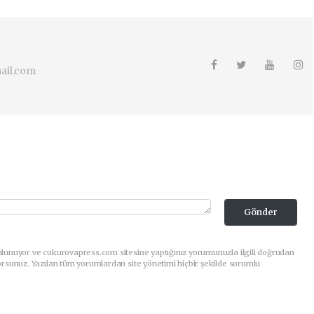
ail.com
Gönder
ulunuyor ve cukurovapress.com sitesine yaptığınız yorumunuzla ilgili doğrudan
orsunuz. Yazılan tüm yorumlardan site yönetimi hiçbir şekilde sorumlu