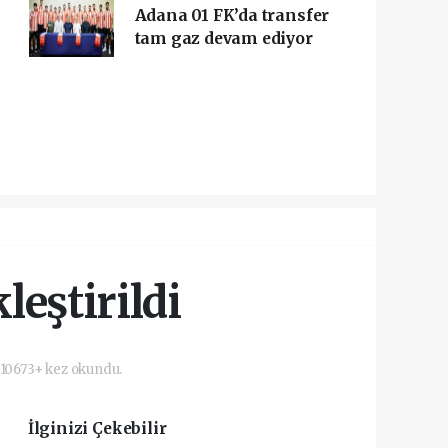
Adana 01 FK’da transfer
tam gaz devam ediyor
leştirildi
10673+ kez okundu.
İlginizi Çekebilir