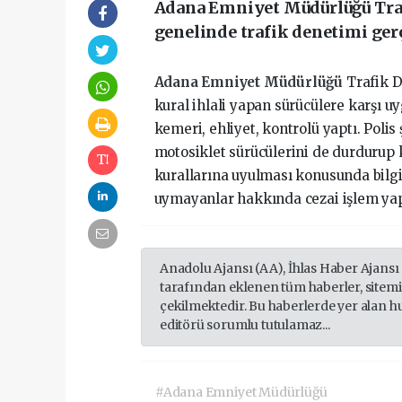
Adana Emniyet Müdürlüğü Traf
genelinde trafik denetimi gerç
Adana Emniyet Müdürlüğü
Trafik 
kural ihlali yapan sürücülere karşı u
kemeri, ehliyet, kontrolü yaptı. Polis 
motosiklet sürücülerini de durdurup 
kurallarına uyulması konusunda bilgi
uymayanlar hakkında cezai işlem yap
Anadolu Ajansı (AA), İhlas Haber Ajansı
tarafından eklenen tüm haberler, sitem
çekilmektedir. Bu haberlerde yer alan h
editörü sorumlu tutulamaz...
#Adana Emniyet Müdürlüğü