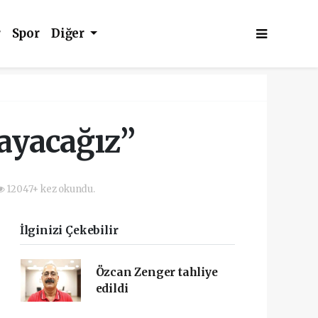
r
Spor
Diğer
ayacağız”
12047+ kez okundu.
İlginizi Çekebilir
Özcan Zenger tahliye
edildi