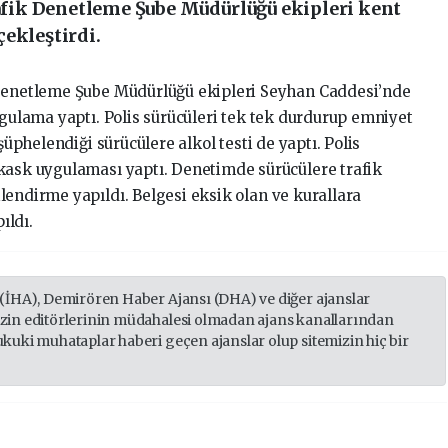
ik Denetleme Şube Müdürlüğü ekipleri kent
ekleştirdi.
Denetleme Şube Müdürlüğü ekipleri Seyhan Caddesi’nde
ygulama yaptı. Polis sürücüleri tek tek durdurup emniyet
şüphelendiği sürücülere alkol testi de yaptı. Polis
kask uygulaması yaptı. Denetimde sürücülere trafik
lendirme yapıldı. Belgesi eksik olan ve kurallara
ıldı.
 (İHA), Demirören Haber Ajansı (DHA) ve diğer ajanslar
izin editörlerinin müdahalesi olmadan ajans kanallarından
ukuki muhataplar haberi geçen ajanslar olup sitemizin hiç bir