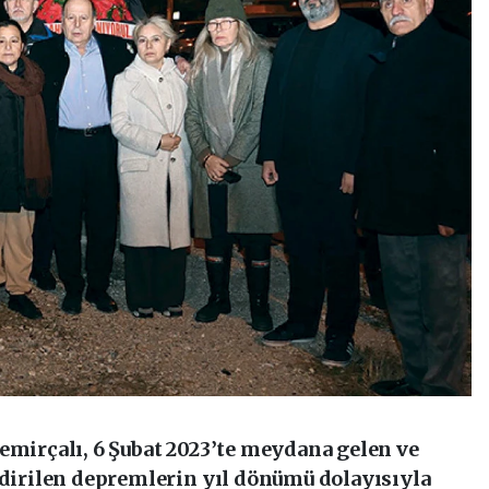
emirçalı, 6 Şubat 2023’te meydana gelen ve
ndirilen depremlerin yıl dönümü dolayısıyla