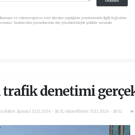
Gönder
ulunuyor ve cukurovapress.com sitesine yaptığınız yorumunuzla ilgili doğrudan
orsunuz. Yazılan tüm yorumlardan site yönetimi hiçbir şekilde sorumlu
trafik denetimi gerçek
as Haber Ajansı | 15.12.2024 - 16:31, Güncelleme: 15.12.2024 - 16:32