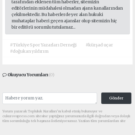
tarafından eklenen tüm haberler, sitemizin
editörlerinin müdahalesi olmadan ajans kanallarından
çekilmektedir. Bu haberlerde yer alan hukuki
muhataplar haberi geçen ajanslar olup sitemizin hiç
bir editörü sorumlu tutulamaz...
#Türkiye Spor Yazarları Derneği
#kürşad uçar
#doğukan yıldırım
Okuyucu Yorumları
(0)
Gönder
Yorum yazarak Topluluk Kuralları’nı kabul etmiş bulunuyor ve
cukurovapress.com sitesine yaptığınız yorumunuzla ilgili doğrudan veya dolaylı
tüm sorumluluğu tek başınıza üstleniyorsunuz. Yazılan tüm yorumlardan site
yönetimi hiçbir şekilde sorumlu tutulamaz.