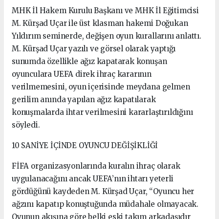
MHK İl Hakem Kurulu Başkanı ve MHK İl Eğitimcisi
M. Kürşad Uçar ile üst klasman hakemi Doğukan
Yıldırım seminerde, değişen oyun kurallarını anlattı.
M. Kürşad Uçar yazılı ve görsel olarak yaptığı
sunumda özellikle ağız kapatarak konuşan
oyunculara UEFA direk ihraç kararının
verilmemesini, oyun içerisinde meydana gelmen
gerilim anında yapılan ağız kapatılarak
konuşmalarda ihtar verilmesini kararlaştırıldığını
söyledi.
10 SANİYE İÇİNDE OYUNCU DEĞİŞİKLİĞİ
FİFA organizasyonlarında kuralın ihraç olarak
uygulanacağını ancak UEFA’nın ihtarı yeterli
gördüğünü kaydeden M. Kürşad Uçar, “Oyuncu her
ağzını kapatıp konuştuğunda müdahale olmayacak.
Oyunun akışına göre belki eski takım arkadaşıdır