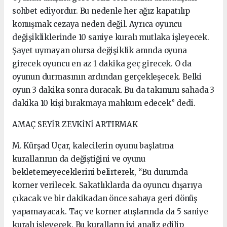
sohbet ediyordur. Bu nedenle her ağız kapatılıp
konuşmak cezaya neden değil. Ayrıca oyuncu
değişikliklerinde 10 saniye kuralı mutlaka işleyecek.
Şayet uymayan olursa değişiklik anında oyuna
girecek oyuncu en az 1 dakika geç girecek. O da
oyunun durmasının ardından gerçekleşecek. Belki
oyun 3 dakika sonra duracak. Bu da takımını sahada 3
dakika 10 kişi bırakmaya mahkum edecek” dedi.
AMAÇ SEYİR ZEVKİNİ ARTIRMAK
M. Kürşad Uçar, kalecilerin oyunu başlatma
kurallarının da değiştiğini ve oyunu
bekletemeyeceklerini belirterek, “Bu durumda
korner verilecek. Sakatlıklarda da oyuncu dışarıya
çıkacak ve bir dakikadan önce sahaya geri dönüş
yapamayacak. Taç ve korner atışlarında da 5 saniye
kuralı işleyecek. Bu kuralların iyi analiz edilip