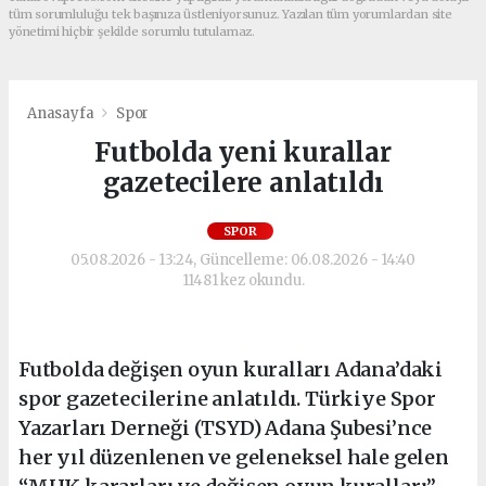
tüm sorumluluğu tek başınıza üstleniyorsunuz. Yazılan tüm yorumlardan site
yönetimi hiçbir şekilde sorumlu tutulamaz.
Anasayfa
Spor
Futbolda yeni kurallar
gazetecilere anlatıldı
SPOR
05.08.2026 - 13:24, Güncelleme: 06.08.2026 - 14:40
11481 kez okundu.
Futbolda değişen oyun kuralları Adana’daki
spor gazetecilerine anlatıldı. Türkiye Spor
Yazarları Derneği (TSYD) Adana Şubesi’nce
her yıl düzenlenen ve geleneksel hale gelen