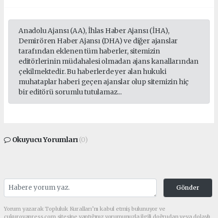
Anadolu Ajansı (AA), İhlas Haber Ajansı (İHA),
Demirören Haber Ajansı (DHA) ve diğer ajanslar
tarafından eklenen tüm haberler, sitemizin
editörlerinin müdahalesi olmadan ajans kanallarından
çekilmektedir. Bu haberlerde yer alan hukuki
muhataplar haberi geçen ajanslar olup sitemizin hiç
bir editörü sorumlu tutulamaz...
Okuyucu Yorumları
(0)
Gönder
Yorum yazarak Topluluk Kuralları’nı kabul etmiş bulunuyor ve
cukurovapress.com sitesine yaptığınız yorumunuzla ilgili doğrudan veya dolaylı