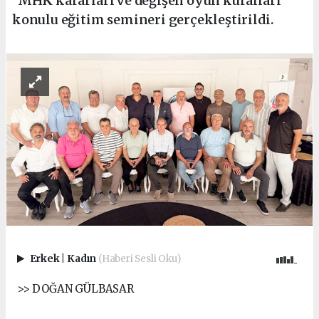
“MHK kararları ve değişen oyun kuralları”
konulu eğitim semineri gerçekleştirildi.
Erkek
|
Kadın
(Haberi Sesli Oku)
>> DOĞAN GÜLBASAR