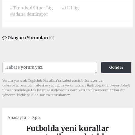
#Trendyol Süper Lig
#tff 1.lig
#adana demirspor
Okuyucu Yorumları
(0)
Gönder
Yorum yazarak Topluluk Kuralları’nı kabul etmiş bulunuyor ve
cukurovapress.com sitesine yaptığınız yorumunuzla ilgili doğrudan veya dolaylı
tüm sorumluluğu tek başınıza üstleniyorsunuz. Yazılan tüm yorumlardan site
yönetimi hiçbir şekilde sorumlu tutulamaz.
Anasayfa
Spor
Futbolda yeni kurallar