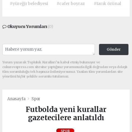
#yüreğir belediyesi
#cafer boyraz
#tarık özünal
Okuyucu Yorumları
(0)
Gönder
Yorum yazarak Topluluk Kuralları’nı kabul etmiş bulunuyor ve
cukurovapress.com sitesine yaptığınız yorumunuzla ilgili doğrudan veya dolaylı
tüm sorumluluğu tek başınıza üstleniyorsunuz. Yazılan tüm yorumlardan site
yönetimi hiçbir şekilde sorumlu tutulamaz.
Anasayfa
Spor
Futbolda yeni kurallar
gazetecilere anlatıldı
SPOR