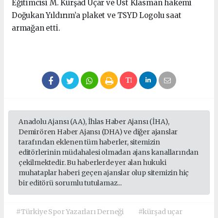
Eğitimcisi M. Kürşad Uçar ve Üst Klasman hakemi
Doğukan Yıldırım’a plaket ve TSYD Logolu saat
armağan etti.
Anadolu Ajansı (AA), İhlas Haber Ajansı (İHA),
Demirören Haber Ajansı (DHA) ve diğer ajanslar
tarafından eklenen tüm haberler, sitemizin
editörlerinin müdahalesi olmadan ajans kanallarından
çekilmektedir. Bu haberlerde yer alan hukuki
muhataplar haberi geçen ajanslar olup sitemizin hiç
bir editörü sorumlu tutulamaz...
#Türkiye Spor Yazarları Derneği
#kürşad uçar