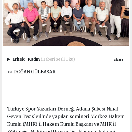
Erkek
|
Kadın
(Haberi Sesli Oku)
>> DOĞAN GÜLBASAR
Türkiye Spor Yazarları Derneği Adana Şubesi Nihat
Geven Tesisleri’nde yapılan semineri Merkez Hakem
Kurulu (MHK) İl Hakem Kurulu Başkanı ve MHK İl
Eğitimcisi M. Kürşad Uçar ve üst klasman hakemi