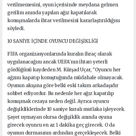
verilmemesini, oyun içerisinde meydana gelmen
gerilim anında yapılan ağız kapatılarak
konuşmalarda ihtar verilmesini kararlaştırıldığını
söyledi.
10 SANİYE İÇİNDE OYUNCU DEĞİŞİKLİĞİ
FİFA organizasyonlarında kuralın ihraç olarak
uygulanacağını ancak UEFA’nın ihtarı yeterli
gördüğünü kaydeden M. Kürşad Uçar, “Oyuncu her
ağzını kapatıp konuştuğunda müdahale olmayacak.
Oyunun akışına göre belki eski takım arkadaşıdır
sohbet ediyordur. Bu nedenle her ağız kapatılıp
konuşmak cezaya neden değil. Ayrıca oyuncu
değişikliklerinde 10 saniye kuralı mutlaka işleyecek.
Şayet uymayan olursa değişiklik anında oyuna
girecek oyuncu en az 1 dakika geç girecek. O da
oyunun durmasının ardından gerçekleşecek. Belki