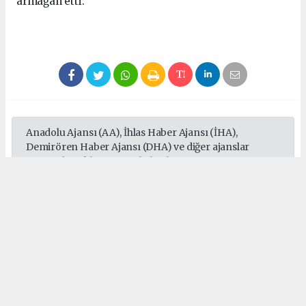
armağan etti.
Anadolu Ajansı (AA), İhlas Haber Ajansı (İHA),
Demirören Haber Ajansı (DHA) ve diğer ajanslar
tarafından eklenen tüm haberler, sitemizin
editörlerinin müdahalesi olmadan ajans kanallarından
çekilmektedir. Bu haberlerde yer alan hukuki
muhataplar haberi geçen ajanslar olup sitemizin hiç
bir editörü sorumlu tutulamaz...
#Türkiye Spor Yazarları Derneği
#kürşad uçar
#doğukan yıldırım