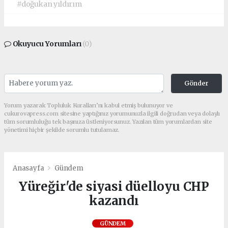
#doğukan yıldırım
Okuyucu Yorumları
(0)
Gönder
Yorum yazarak Topluluk Kuralları’nı kabul etmiş bulunuyor ve
cukurovapress.com sitesine yaptığınız yorumunuzla ilgili doğrudan veya dolaylı
tüm sorumluluğu tek başınıza üstleniyorsunuz. Yazılan tüm yorumlardan site
yönetimi hiçbir şekilde sorumlu tutulamaz.
Anasayfa
Gündem
Yüreğir'de siyasi düelloyu CHP
kazandı
GÜNDEM