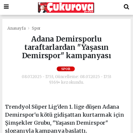
Anasayfa
Spor
Adana Demirsporlu
taraftarlardan "Yaşasın
Demirspor" kampanyası
SPOR
08.07.2025 - 17:53, Güncelleme: 08.07.2025 - 17:53
9369+ kez okundu.
Trendyol Süper Lig'den 1. lige düşen Adana
Demirspor'u kötü gidişattan kurtarmak için
Şimşekler Grubu, "Yaşasın Demirspor"
sloganıyla kampanya başlattı.