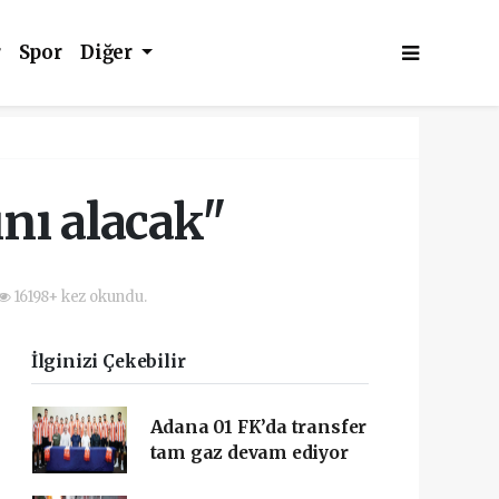
r
Spor
Diğer
nı alacak"
16198+ kez okundu.
İlginizi Çekebilir
Adana 01 FK’da transfer
tam gaz devam ediyor