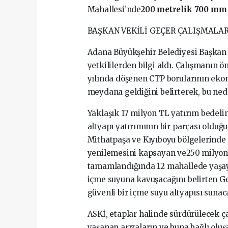
Mahallesi’nde
200 metrelik 700 mm 
BAŞKAN VEKİLİ GEÇER ÇALIŞMALAR
Adana Büyükşehir Belediyesi Başkan 
yetkililerden bilgi aldı. Çalışmanın
yılında döşenen CTP borularının ek
meydana geldiğini belirterek, bu nede
Yaklaşık 17 milyon TL yatırım bedel
altyapı yatırımının bir parçası oldu
Mithatpaşa ve Kıyıboyu bölgelerinde
yenilemesini kapsayan ve250 milyon 
tamamlandığında 12 mahallede yaşayan
içme suyuna kavuşacağını belirten Ge
güvenli bir içme suyu altyapısı sunaca
ASKİ, etaplar halinde sürdürülecek 
yaşanan arızaların ve buna bağlı oluş