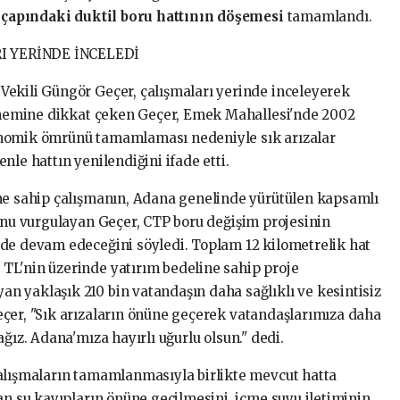
çapındaki duktil boru hattının döşemesi
tamamlandı.
I YERİNDE İNCELEDİ
Vekili Güngör Geçer, çalışmaları yerinde inceleyerek
 önemine dikkat çeken Geçer, Emek Mahallesi'nde 2002
onomik ömrünü tamamlaması nedeniyle sık arızalar
nle hattın yenilendiğini ifade etti.
ine sahip çalışmanın, Adana genelinde yürütülen kapsamlı
ğunu vurgulayan Geçer, CTP boru değişim projesinin
 de devam edeceğini söyledi. Toplam 12 kilometrelik hat
TL'nin üzerinde yatırım bedeline sahip proje
 yaklaşık 210 bin vatandaşın daha sağlıklı ve kesintisiz
çer, "Sık arızaların önüne geçerek vatandaşlarımıza daha
ğız. Adana'mıza hayırlı uğurlu olsun." dedi.
çalışmaların tamamlanmasıyla birlikte mevcut hatta
an su kayıpların önüne geçilmesini, içme suyu iletiminin