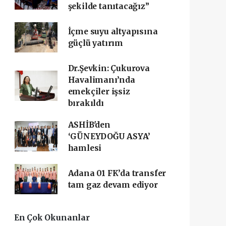
şekilde tanıtacağız”
İçme suyu altyapısına
güçlü yatırım
Dr.Şevkin: Çukurova
Havalimanı’nda
emekçiler işsiz
bırakıldı
ASHİB'den
‘GÜNEYDOĞU ASYA’
hamlesi
Adana 01 FK’da transfer
tam gaz devam ediyor
En Çok Okunanlar