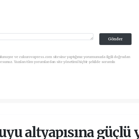
Gönder
ulunuyor ve cukurovapress.com sitesine yaptığınız yorumunuzla ilgili doğrudan
orsunuz. Yazılan tüm yorumlardan site yönetimi hiçbir şekilde sorumlu
uyu altyapısına güçlü 