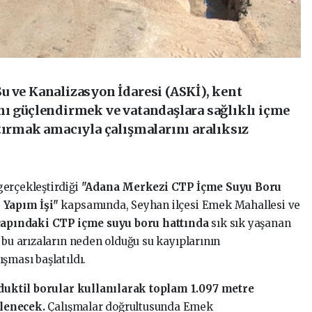
u ve Kanalizasyon İdaresi (ASKİ), kent
nı güçlendirmek ve vatandaşlara sağlıklı içme
tırmak amacıyla çalışmalarını aralıksız
gerçekleştirdiği
"Adana Merkezi CTP İçme Suyu Boru
 Yapım İşi"
kapsamında, Seyhan ilçesi Emek Mahallesi ve
apındaki CTP içme suyu boru hattında
sık sık yaşanan
 bu arızaların neden olduğu su kayıplarının
şması başlatıldı.
uktil borular kullanılarak toplam 1.097 metre
lenecek.
Çalışmalar doğrultusunda Emek