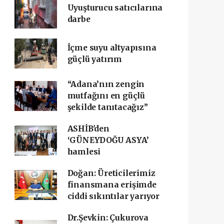
Uyuşturucu satıcılarına
darbe
İçme suyu altyapısına
güçlü yatırım
“Adana’nın zengin
mutfağını en güçlü
şekilde tanıtacağız”
ASHİB'den
‘GÜNEYDOĞU ASYA’
hamlesi
Doğan: Üreticilerimiz
finansmana erişimde
ciddi sıkıntılar yarıyor
Dr.Şevkin: Çukurova