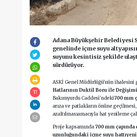
Adana Büyükşehir Belediyesi S
genelinde içme suyu altyapısı
suyunu kesintisiz şekilde ulaş
sürdürüyor.
ASKİ Genel Müdürlüğü’nün ihalesini 
Hatlarının Duktil Boru ile Değişimi
Bakımyurdu Caddesi’ndeki
700 mm ç
arıza ve patlakların önüne geçilmesi,
azaltılmasıamacıyla hat yenileme çalı
Proje kapsamında
700 mm çapında d
uzunluğundaki içme suyu hattıyeni