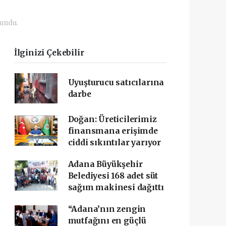
kundu.
İlginizi Çekebilir
Uyuşturucu satıcılarına
darbe
Doğan: Üreticilerimiz
finansmana erişimde
ciddi sıkıntılar yarıyor
Adana Büyükşehir
Belediyesi 168 adet süt
sağım makinesi dağıttı
“Adana’nın zengin
mutfağını en güçlü