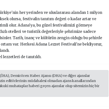
kiye'nin her yerinden ve uluslararası alandan 1 milyon
ksek olursa, festivalin tanıtım değeri o kadar artar ve
imli olur. Adana'ya, bu güzel festivalimizi görmeye
ızlı otelleri ve turistik değerleriyle şehrimize sadece
nler. Tarih, inanç ve kültürün zengin olduğu bu şehirde
r ortam var. Herkesi Adana Lezzet Festivali'ne bekliyoruz,
landı.
lezzetleri de tanıtıldı.
 (İHA), Demirören Haber Ajansı (DHA) ve diğer ajanslar
izin editörlerinin müdahalesi olmadan ajans kanallarından
ukuki muhataplar haberi geçen ajanslar olup sitemizin hiç bir