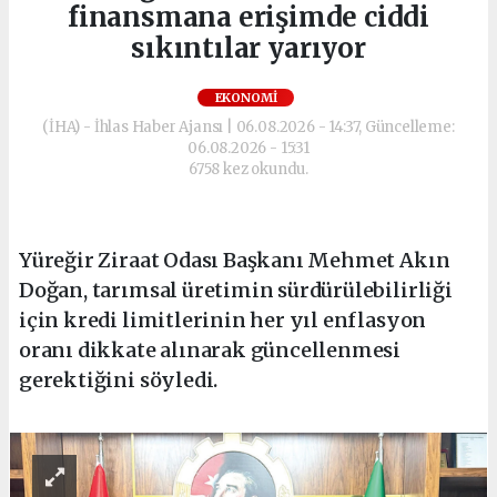
finansmana erişimde ciddi
sıkıntılar yarıyor
EKONOMI
(İHA) - İhlas Haber Ajansı | 06.08.2026 - 14:37, Güncelleme:
06.08.2026 - 15:31
6758 kez okundu.
Yüreğir Ziraat Odası Başkanı Mehmet Akın
Doğan, tarımsal üretimin sürdürülebilirliği
için kredi limitlerinin her yıl enflasyon
oranı dikkate alınarak güncellenmesi
gerektiğini söyledi.