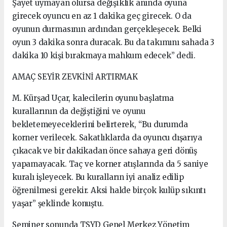
Şayet uymayan olursa değişiklik anında oyuna
girecek oyuncu en az 1 dakika geç girecek. O da
oyunun durmasının ardından gerçekleşecek. Belki
oyun 3 dakika sonra duracak. Bu da takımını sahada 3
dakika 10 kişi bırakmaya mahkum edecek” dedi.
AMAÇ SEYİR ZEVKİNİ ARTIRMAK
M. Kürşad Uçar, kalecilerin oyunu başlatma
kurallarının da değiştiğini ve oyunu
bekletemeyeceklerini belirterek, “Bu durumda
korner verilecek. Sakatlıklarda da oyuncu dışarıya
çıkacak ve bir dakikadan önce sahaya geri dönüş
yapamayacak. Taç ve korner atışlarında da 5 saniye
kuralı işleyecek. Bu kuralların iyi analiz edilip
öğrenilmesi gerekir. Aksi halde birçok kulüp sıkıntı
yaşar” şeklinde konuştu.
Seminer sonunda TSYD Genel Merkez Yönetim