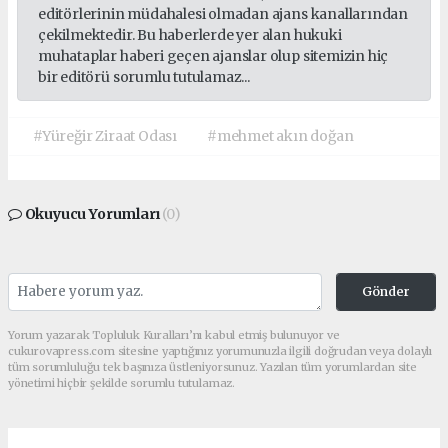
editörlerinin müdahalesi olmadan ajans kanallarından
çekilmektedir. Bu haberlerde yer alan hukuki
muhataplar haberi geçen ajanslar olup sitemizin hiç
bir editörü sorumlu tutulamaz...
#Yüreğir Ziraat Odası
#mehmet akın doğan
Okuyucu Yorumları
(0)
Gönder
Yorum yazarak Topluluk Kuralları’nı kabul etmiş bulunuyor ve
cukurovapress.com sitesine yaptığınız yorumunuzla ilgili doğrudan veya dolaylı
tüm sorumluluğu tek başınıza üstleniyorsunuz. Yazılan tüm yorumlardan site
yönetimi hiçbir şekilde sorumlu tutulamaz.