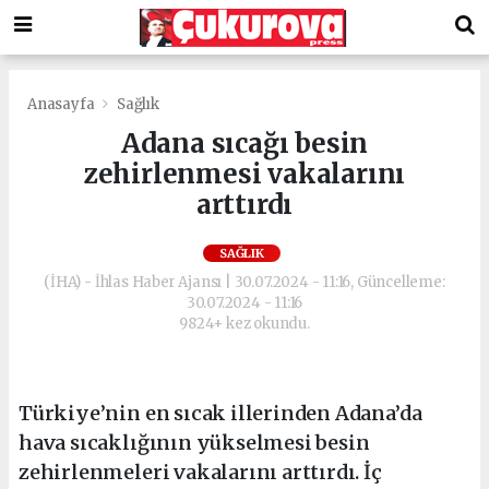
Anasayfa
Sağlık
Adana sıcağı besin
zehirlenmesi vakalarını
arttırdı
SAĞLIK
(İHA) - İhlas Haber Ajansı | 30.07.2024 - 11:16, Güncelleme:
30.07.2024 - 11:16
9824+ kez okundu.
Türkiye’nin en sıcak illerinden Adana’da
hava sıcaklığının yükselmesi besin
zehirlenmeleri vakalarını arttırdı. İç