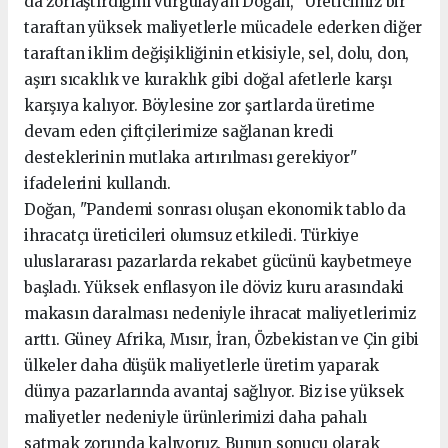
da zorlaştırdığını vurgulayan Doğan, "Üreticimiz bir
taraftan yüksek maliyetlerle mücadele ederken diğer
taraftan iklim değişikliğinin etkisiyle, sel, dolu, don,
aşırı sıcaklık ve kuraklık gibi doğal afetlerle karşı
karşıya kalıyor. Böylesine zor şartlarda üretime
devam eden çiftçilerimize sağlanan kredi
desteklerinin mutlaka artırılması gerekiyor"
ifadelerini kullandı.
Doğan, "Pandemi sonrası oluşan ekonomik tablo da
ihracatçı üreticileri olumsuz etkiledi. Türkiye
uluslararası pazarlarda rekabet gücünü kaybetmeye
başladı. Yüksek enflasyon ile döviz kuru arasındaki
makasın daralması nedeniyle ihracat maliyetlerimiz
arttı. Güney Afrika, Mısır, İran, Özbekistan ve Çin gibi
ülkeler daha düşük maliyetlerle üretim yaparak
dünya pazarlarında avantaj sağlıyor. Biz ise yüksek
maliyetler nedeniyle ürünlerimizi daha pahalı
satmak zorunda kalıyoruz. Bunun sonucu olarak