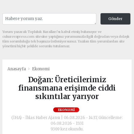
Gönder
Yorum yazarak Topluluk Kuralları’nı kabul etmiş bulunuyor ve
cukurovapress.com sitesine yaptığınız yorumunuzla ilgili doğrudan veya dolaylı
tüm sorumluluğu tek başınıza üstleniyorsunuz. Yazılan tüm yorumlardan site
yönetimi hiçbir şekilde sorumlu tutulamaz.
Anasayfa
Ekonomi
Doğan: Üreticilerimiz
finansmana erişimde ciddi
sıkıntılar yarıyor
EKONOMI
(İHA) - İhlas Haber Ajansı | 06.08.2026 - 14:37, Güncelleme:
06.08.2026 - 15:31
9369 kez okundu.