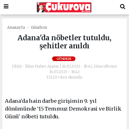
Anasayfa
Gündem
Adana'da nöbetler tutuldu,
şehitler anıldı
GÜNDEM
(İHA) - İhlas Haber Ajansı | 16.07.2025 - 16:42, Güncelleme:
16.07.2025 - 16:42
13220+ kez okundu.
Adana'da hain darbe girişimin 9. yıl
dönümünde ‘15 Temmuz Demokrasi ve Birlik
Günü' nöbeti tutuldu.