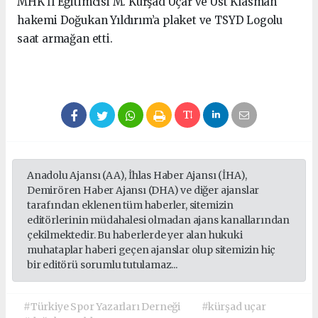
MHK İl Eğitimcisi M. Kürşad Uçar ve Üst Klasman
hakemi Doğukan Yıldırım’a plaket ve TSYD Logolu
saat armağan etti.
Anadolu Ajansı (AA), İhlas Haber Ajansı (İHA),
Demirören Haber Ajansı (DHA) ve diğer ajanslar
tarafından eklenen tüm haberler, sitemizin
editörlerinin müdahalesi olmadan ajans kanallarından
çekilmektedir. Bu haberlerde yer alan hukuki
muhataplar haberi geçen ajanslar olup sitemizin hiç
bir editörü sorumlu tutulamaz...
#Türkiye Spor Yazarları Derneği
#kürşad uçar