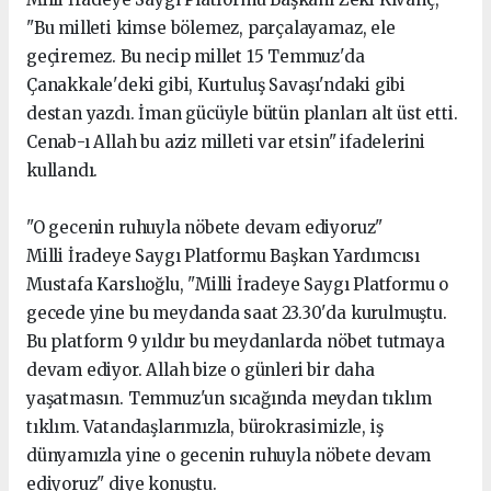
"Bu milleti kimse bölemez, parçalayamaz, ele
geçiremez. Bu necip millet 15 Temmuz'da
Çanakkale'deki gibi, Kurtuluş Savaşı'ndaki gibi
destan yazdı. İman gücüyle bütün planları alt üst etti.
Cenab-ı Allah bu aziz milleti var etsin" ifadelerini
kullandı.
"O gecenin ruhuyla nöbete devam ediyoruz"
Milli İradeye Saygı Platformu Başkan Yardımcısı
Mustafa Karslıoğlu, "Milli İradeye Saygı Platformu o
gecede yine bu meydanda saat 23.30'da kurulmuştu.
Bu platform 9 yıldır bu meydanlarda nöbet tutmaya
devam ediyor. Allah bize o günleri bir daha
yaşatmasın. Temmuz'un sıcağında meydan tıklım
tıklım. Vatandaşlarımızla, bürokrasimizle, iş
dünyamızla yine o gecenin ruhuyla nöbete devam
ediyoruz" diye konuştu.