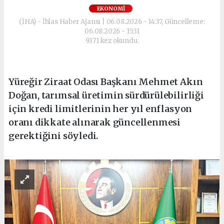
EKONOMI
(İHA) - İhlas Haber Ajansı | 06.08.2026 - 14:37, Güncelleme:
06.08.2026 - 15:31
9371 kez okundu.
Yüreğir Ziraat Odası Başkanı Mehmet Akın
Doğan, tarımsal üretimin sürdürülebilirliği
için kredi limitlerinin her yıl enflasyon
oranı dikkate alınarak güncellenmesi
gerektiğini söyledi.