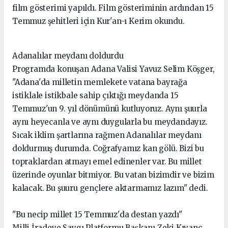
film gösterimi yapıldı. Film gösteriminin ardından 15
Temmuz şehitleri için Kur'an-ı Kerim okundu.
Adanalılar meydanı doldurdu
Programda konuşan Adana Valisi Yavuz Selim Köşger,
"Adana'da milletin memlekete vatana bayrağa
istiklale istikbale sahip çıktığı meydanda 15
Temmuz'un 9. yıl dönümünü kutluyoruz. Aynı şuurla
aynı heyecanla ve aynı duygularla bu meydandayız.
Sıcak iklim şartlarına rağmen Adanalılar meydanı
doldurmuş durumda. Coğrafyamız kan gölü. Bizi bu
topraklardan atmayı emel edinenler var. Bu millet
üzerinde oyunlar bitmiyor. Bu vatan bizimdir ve bizim
kalacak. Bu şuuru gençlere aktarmamız lazım" dedi.
"Bu necip millet 15 Temmuz'da destan yazdı"
Milli İradeye Saygı Platformu Başkanı Zeki Kıvanç,