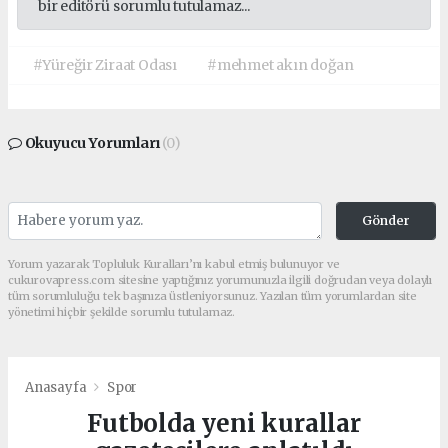
bir editörü sorumlu tutulamaz...
#Yüreğir Ziraat Odası
#mehmet akın doğan
Okuyucu Yorumları
(0)
Gönder
Yorum yazarak Topluluk Kuralları’nı kabul etmiş bulunuyor ve
cukurovapress.com sitesine yaptığınız yorumunuzla ilgili doğrudan veya dolaylı
tüm sorumluluğu tek başınıza üstleniyorsunuz. Yazılan tüm yorumlardan site
yönetimi hiçbir şekilde sorumlu tutulamaz.
Anasayfa
Spor
Futbolda yeni kurallar