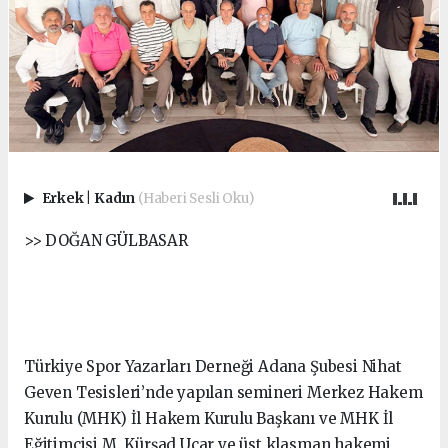
Erkek
|
Kadın
(Haberi Sesli Oku)
>> DOĞAN GÜLBASAR
Türkiye Spor Yazarları Derneği Adana Şubesi Nihat
Geven Tesisleri’nde yapılan semineri Merkez Hakem
Kurulu (MHK) İl Hakem Kurulu Başkanı ve MHK İl
Eğitimcisi M. Kürşad Uçar ve üst klasman hakemi