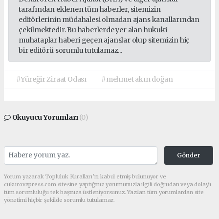
tarafından eklenen tüm haberler, sitemizin
editörlerinin müdahalesi olmadan ajans kanallarından
çekilmektedir. Bu haberlerde yer alan hukuki
muhataplar haberi geçen ajanslar olup sitemizin hiç
bir editörü sorumlu tutulamaz...
#Yüreğir Ziraat Odası
#mehmet akın doğan
Okuyucu Yorumları
(0)
Gönder
Yorum yazarak Topluluk Kuralları’nı kabul etmiş bulunuyor ve
cukurovapress.com sitesine yaptığınız yorumunuzla ilgili doğrudan veya dolaylı
tüm sorumluluğu tek başınıza üstleniyorsunuz. Yazılan tüm yorumlardan site
yönetimi hiçbir şekilde sorumlu tutulamaz.