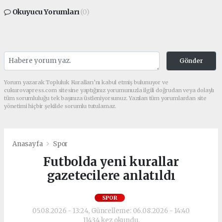
Okuyucu Yorumları
(0)
Gönder
Yorum yazarak Topluluk Kuralları’nı kabul etmiş bulunuyor ve
cukurovapress.com sitesine yaptığınız yorumunuzla ilgili doğrudan veya dolaylı
tüm sorumluluğu tek başınıza üstleniyorsunuz. Yazılan tüm yorumlardan site
yönetimi hiçbir şekilde sorumlu tutulamaz.
Anasayfa
Spor
Futbolda yeni kurallar
gazetecilere anlatıldı
SPOR
05.08.2026 - 13:24, Güncelleme: 06.08.2026 - 14:40
11434 kez okundu.