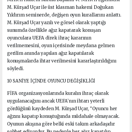
M. Kürşad Uçar ile üst klasman hakemi Doğukan
Yıldırım seminerde, değişen oyun kurallarını anlattı.
M. Kürşad Uçar yazılı ve görsel olarak yaptığı
sunumda özellikle ağız kapatarak konuşan
oyunculara UEFA direk ihraç kararının
verilmemesini, oyun içerisinde meydana gelmen
gerilim anında yapılan ağız kapatılarak
konuşmalarda ihtar verilmesini kararlaştırıldığını
söyledi.
10 SANİYE İÇİNDE OYUNCU DEĞİŞİKLİĞİ
FİFA organizasyonlarında kuralın ihraç olarak
uygulanacağını ancak UEFA’nın ihtarı yeterli
gördüğünü kaydeden M. Kürşad Uçar, “Oyuncu her
ağzını kapatıp konuştuğunda müdahale olmayacak.
Oyunun akışına göre belki eski takım arkadaşıdır
sohbet ediyordur. Bu nedenle her ağız kapatılıp