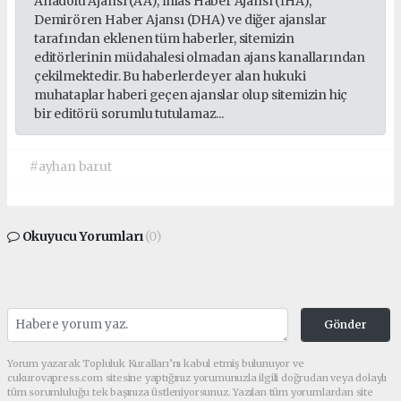
Anadolu Ajansı (AA), İhlas Haber Ajansı (İHA),
Demirören Haber Ajansı (DHA) ve diğer ajanslar
tarafından eklenen tüm haberler, sitemizin
editörlerinin müdahalesi olmadan ajans kanallarından
çekilmektedir. Bu haberlerde yer alan hukuki
muhataplar haberi geçen ajanslar olup sitemizin hiç
bir editörü sorumlu tutulamaz...
#ayhan barut
Okuyucu Yorumları
(0)
Gönder
Yorum yazarak Topluluk Kuralları’nı kabul etmiş bulunuyor ve
cukurovapress.com sitesine yaptığınız yorumunuzla ilgili doğrudan veya dolaylı
tüm sorumluluğu tek başınıza üstleniyorsunuz. Yazılan tüm yorumlardan site