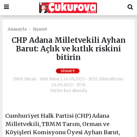
Anasayfa
Siyaset
CHP Adana Milletvekili Ayhan
Barut: Açlık ve kıtlık riskini
bitirin
SIYASET
(Web Sitesi) - Web Sitesi | 24.06.2025 - 10:53, Güncelleme:
24.06.2025 - 10:53
39291+ kez okundu.
Cumhuriyet Halk Partisi (CHP) Adana
Milletvekili, TBMM Tarım, Orman ve
Köyişleri Komisyonu Üyesi Ayhan Barut,