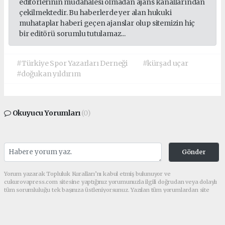
editörlerinin müdahalesi olmadan ajans kanallarından
çekilmektedir. Bu haberlerde yer alan hukuki
muhataplar haberi geçen ajanslar olup sitemizin hiç
bir editörü sorumlu tutulamaz...
#Türkiye Spor Yazarları Derneği
#kürşad uçar
#doğukan yıldırım
Okuyucu Yorumları
(0)
Gönder
Yorum yazarak Topluluk Kuralları’nı kabul etmiş bulunuyor ve
cukurovapress.com sitesine yaptığınız yorumunuzla ilgili doğrudan veya dolaylı
tüm sorumluluğu tek başınıza üstleniyorsunuz. Yazılan tüm yorumlardan site
yönetimi hiçbir şekilde sorumlu tutulamaz.