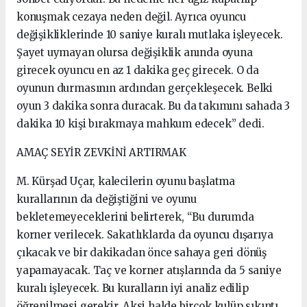
konuşmak cezaya neden değil. Ayrıca oyuncu
değişikliklerinde 10 saniye kuralı mutlaka işleyecek.
Şayet uymayan olursa değişiklik anında oyuna
girecek oyuncu en az 1 dakika geç girecek. O da
oyunun durmasının ardından gerçekleşecek. Belki
oyun 3 dakika sonra duracak. Bu da takımını sahada 3
dakika 10 kişi bırakmaya mahkum edecek” dedi.
AMAÇ SEYİR ZEVKİNİ ARTIRMAK
M. Kürşad Uçar, kalecilerin oyunu başlatma
kurallarının da değiştiğini ve oyunu
bekletemeyeceklerini belirterek, “Bu durumda
korner verilecek. Sakatlıklarda da oyuncu dışarıya
çıkacak ve bir dakikadan önce sahaya geri dönüş
yapamayacak. Taç ve korner atışlarında da 5 saniye
kuralı işleyecek. Bu kuralların iyi analiz edilip
öğrenilmesi gerekir. Aksi halde birçok kulüp sıkıntı