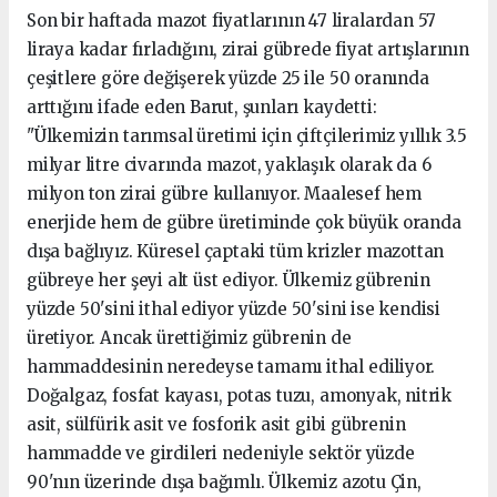
Son bir haftada mazot fiyatlarının 47 liralardan 57
liraya kadar fırladığını, zirai gübrede fiyat artışlarının
çeşitlere göre değişerek yüzde 25 ile 50 oranında
arttığını ifade eden Barut, şunları kaydetti:
"Ülkemizin tarımsal üretimi için çiftçilerimiz yıllık 3.5
milyar litre civarında mazot, yaklaşık olarak da 6
milyon ton zirai gübre kullanıyor. Maalesef hem
enerjide hem de gübre üretiminde çok büyük oranda
dışa bağlıyız. Küresel çaptaki tüm krizler mazottan
gübreye her şeyi alt üst ediyor. Ülkemiz gübrenin
yüzde 50'sini ithal ediyor yüzde 50'sini ise kendisi
üretiyor. Ancak ürettiğimiz gübrenin de
hammaddesinin neredeyse tamamı ithal ediliyor.
Doğalgaz, fosfat kayası, potas tuzu, amonyak, nitrik
asit, sülfürik asit ve fosforik asit gibi gübrenin
hammadde ve girdileri nedeniyle sektör yüzde
90'nın üzerinde dışa bağımlı. Ülkemiz azotu Çin,