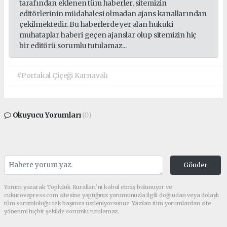
tarafından eklenen tüm haberler, sitemizin
editörlerinin müdahalesi olmadan ajans kanallarından
çekilmektedir. Bu haberlerde yer alan hukuki
muhataplar haberi geçen ajanslar olup sitemizin hiç
bir editörü sorumlu tutulamaz...
#Portakal Çiçeği Karnavalı
Okuyucu Yorumları
(0)
Gönder
Yorum yazarak Topluluk Kuralları’nı kabul etmiş bulunuyor ve
cukurovapress.com sitesine yaptığınız yorumunuzla ilgili doğrudan veya dolaylı
tüm sorumluluğu tek başınıza üstleniyorsunuz. Yazılan tüm yorumlardan site
yönetimi hiçbir şekilde sorumlu tutulamaz.