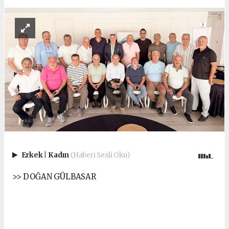
Erkek
|
Kadın
(Haberi Sesli Oku)
>> DOĞAN GÜLBASAR