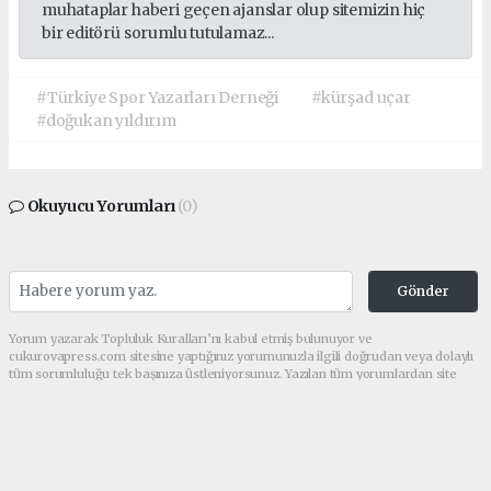
muhataplar haberi geçen ajanslar olup sitemizin hiç
bir editörü sorumlu tutulamaz...
#Türkiye Spor Yazarları Derneği
#kürşad uçar
#doğukan yıldırım
Okuyucu Yorumları
(0)
Gönder
Yorum yazarak Topluluk Kuralları’nı kabul etmiş bulunuyor ve
cukurovapress.com sitesine yaptığınız yorumunuzla ilgili doğrudan veya dolaylı
tüm sorumluluğu tek başınıza üstleniyorsunuz. Yazılan tüm yorumlardan site
yönetimi hiçbir şekilde sorumlu tutulamaz.