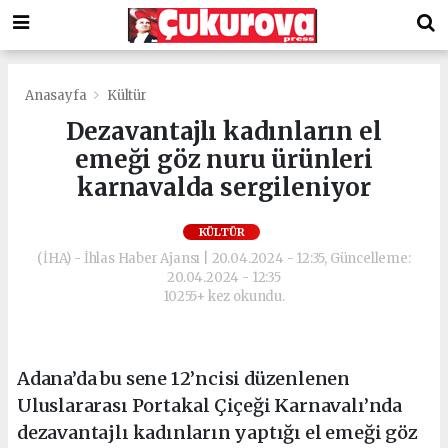
Anasayfa
Kültür
Dezavantajlı kadınların el
emeği göz nuru ürünleri
karnavalda sergileniyor
KÜLTÜR
(İHA) - İhlas Haber Ajansı | 20.04.2024 - 12:35, Güncelleme:
20.04.2024 - 12:35
10255+ kez okundu.
Adana’da bu sene 12’ncisi düzenlenen
Uluslararası Portakal Çiçeği Karnavalı’nda
dezavantajlı kadınların yaptığı el emeği göz