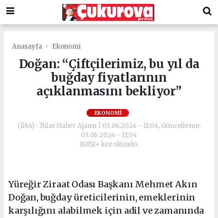
Anasayfa
Ekonomi
Doğan: “Çiftçilerimiz, bu yıl da
buğday fiyatlarının
açıklanmasını bekliyor”
EKONOMI
(İHA) - İhlas Haber Ajansı | 03.06.2024 - 11:04, Güncelleme:
03.06.2024 - 11:04
10852+ kez okundu.
Yüreğir Ziraat Odası Başkanı Mehmet Akın
Doğan, buğday üreticilerinin, emeklerinin
karşılığını alabilmek için adil ve zamanında