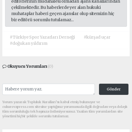
editörlerinin müdahalesi olmadan ajans kanallarından
çekilmektedir. Bu haberlerde yer alan hukuki
muhataplar haberi geçen ajanslar olup sitemizin hiç
bir editörü sorumlu tutulamaz...
#Türkiye Spor Yazarları Derneği
#kürşad uçar
#doğukan yıldırım
Okuyucu Yorumları
(0)
Gönder
Yorum yazarak Topluluk Kuralları’nı kabul etmiş bulunuyor ve
cukurovapress.com sitesine yaptığınız yorumunuzla ilgili doğrudan veya dolaylı
tüm sorumluluğu tek başınıza üstleniyorsunuz. Yazılan tüm yorumlardan site
yönetimi hiçbir şekilde sorumlu tutulamaz.