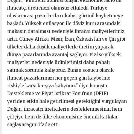
Doğan, "Pandemi sonrası oluşan ekonomik tablo da
ihracatçı üreticileri olumsuz etkiledi. Türkiye
uluslararası pazarlarda rekabet gücünü kaybetmeye
başladı. Yüksek enflasyon ile döviz kuru arasındaki
makasın daralması nedeniyle ihracat maliyetlerimiz
arttı. Güney Afrika, Mısır, İran, Özbekistan ve Çin gibi
ülkeler daha düşük maliyetlerle üretim yaparak
dünya pazarlarında avantaj sağlıyor. Biz ise yüksek
maliyetler nedeniyle ürünlerimizi daha pahalı
satmak zorunda kalıyoruz. Bunun sonucu olarak
ihracat pazarlarımızı her geçen gün kaybetme
riskiyle karşı karşıya kalıyoruz" diye konuştu.
Destekleme ve Fiyat İstikrar Fonu’nun (DFİF)
yeniden etkin hale getirilmesi gerektiğini vurgulayan
Doğan, ihracatçı üreticilerin desteklenmesinin hem
çiftçiye hem de ülke ekonomisine önemli katkılar
sağlayacağını ifade etti.