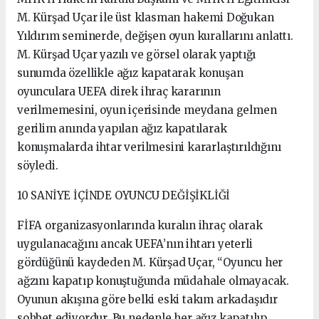
M. Kürşad Uçar ile üst klasman hakemi Doğukan
Yıldırım seminerde, değişen oyun kurallarını anlattı.
M. Kürşad Uçar yazılı ve görsel olarak yaptığı
sunumda özellikle ağız kapatarak konuşan
oyunculara UEFA direk ihraç kararının
verilmemesini, oyun içerisinde meydana gelmen
gerilim anında yapılan ağız kapatılarak
konuşmalarda ihtar verilmesini kararlaştırıldığını
söyledi.
10 SANİYE İÇİNDE OYUNCU DEĞİŞİKLİĞİ
FİFA organizasyonlarında kuralın ihraç olarak
uygulanacağını ancak UEFA’nın ihtarı yeterli
gördüğünü kaydeden M. Kürşad Uçar, “Oyuncu her
ağzını kapatıp konuştuğunda müdahale olmayacak.
Oyunun akışına göre belki eski takım arkadaşıdır
sohbet ediyordur. Bu nedenle her ağız kapatılıp