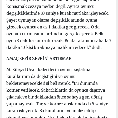
konuşmak cezaya neden değil. Ayrıca oyuncu
değişikliklerinde 10 saniye kuralı mutlaka işleyecek.
Şayet uymayan olursa değişiklik anında oyuna
girecek oyuncu en az 1 dakika geç girecek. O da
oyunun durmasının ardından gerçekleşecek. Belki
oyun 3 dakika sonra duracak. Bu da takımını sahada 3
dakika 10 kişi bırakmaya mahkum edecek” dedi.
AMAÇ SEYİR ZEVKİNİ ARTIRMAK
M. Kürşad Uçar, kalecilerin oyunu başlatma
kurallarının da değiştiğini ve oyunu
bekletemeyeceklerini belirterek, “Bu durumda
korner verilecek. Sakatlıklarda da oyuncu dışarıya
çıkacak ve bir dakikadan önce sahaya geri dönüş
yapamayacak. Taç ve korner atışlarında da 5 saniye
kuralı işleyecek. Bu kuralların iyi analiz edilip
öğrenilmesi gerekir. Aksi halde birçok kulüp sıkıntı