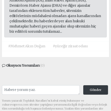
Anadolu Ajansı (AA), İhlas Haber Ajansı (İHA),
Demirören Haber Ajansı (DHA) ve diğer ajanslar
tarafından eklenen tüm haberler, sitemizin
editörlerinin müdahalesi olmadan ajans kanallarından
çekilmektedir. Bu haberlerde yer alan hukuki
muhataplar haberi geçen ajanslar olup sitemizin hiç
bir editörü sorumlu tutulamaz...
#Mehmet Akın Doğan
#yüreğir ziraat odası
Okuyucu Yorumları
(0)
Gönder
Yorum yazarak Topluluk Kuralları’nı kabul etmiş bulunuyor ve
cukurovapress.com sitesine yaptığınız yorumunuzla ilgili doğrudan veya dolaylı
tüm sorumluluğu tek başınıza üstleniyorsunuz. Yazılan tüm yorumlardan site