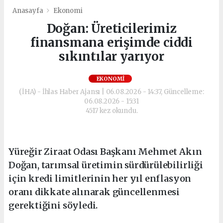
Anasayfa
Ekonomi
Doğan: Üreticilerimiz
finansmana erişimde ciddi
sıkıntılar yarıyor
EKONOMI
(İHA) - İhlas Haber Ajansı | 06.08.2026 - 14:37, Güncelleme:
06.08.2026 - 15:31
4517 kez okundu.
Yüreğir Ziraat Odası Başkanı Mehmet Akın
Doğan, tarımsal üretimin sürdürülebilirliği
için kredi limitlerinin her yıl enflasyon
oranı dikkate alınarak güncellenmesi
gerektiğini söyledi.