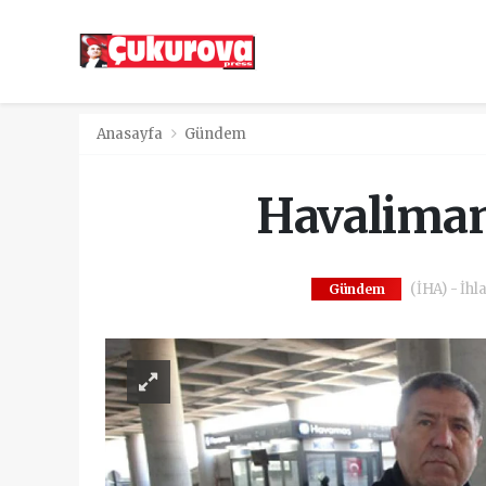
Anasayfa
Gündem
Havalimanı
(İHA) - İhl
Gündem