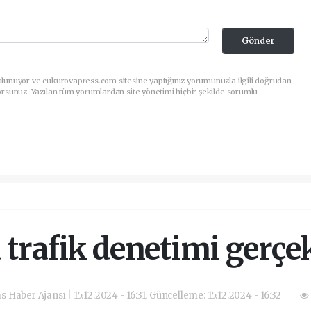
Gönder
ulunuyor ve cukurovapress.com sitesine yaptığınız yorumunuzla ilgili doğrudan
orsunuz. Yazılan tüm yorumlardan site yönetimi hiçbir şekilde sorumlu
trafik denetimi gerçek
as Haber Ajansı | 15.12.2024 - 16:31, Güncelleme: 15.12.2024 - 16:32