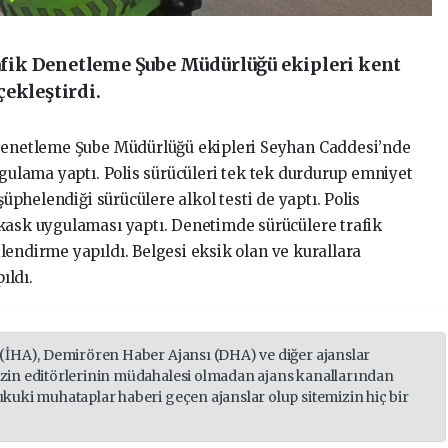
ik Denetleme Şube Müdürlüğü ekipleri kent
ekleştirdi.
Denetleme Şube Müdürlüğü ekipleri Seyhan Caddesi’nde
ygulama yaptı. Polis sürücüleri tek tek durdurup emniyet
şüphelendiği sürücülere alkol testi de yaptı. Polis
kask uygulaması yaptı. Denetimde sürücülere trafik
lendirme yapıldı. Belgesi eksik olan ve kurallara
ıldı.
 (İHA), Demirören Haber Ajansı (DHA) ve diğer ajanslar
izin editörlerinin müdahalesi olmadan ajans kanallarından
ukuki muhataplar haberi geçen ajanslar olup sitemizin hiç bir