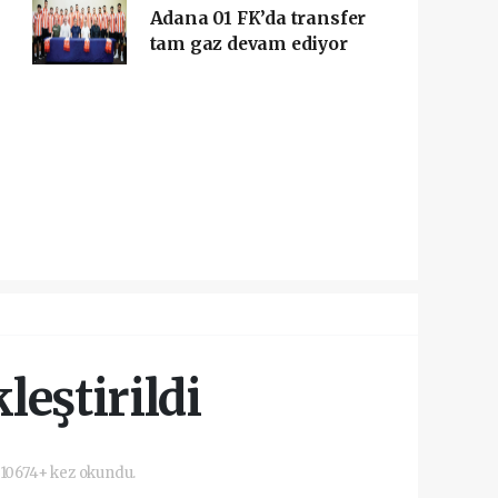
Adana 01 FK’da transfer
tam gaz devam ediyor
leştirildi
10674+ kez okundu.