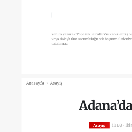
Yorum yazarak Topluluk Kuralları’nı kabul etmiş b
veya dolaylı tüm sorumluluğu tek başınıza üstleniy
tutulamaz.
Anasayfa
Asayiş
Adana’da 
(İHA) - İhl
Asayiş