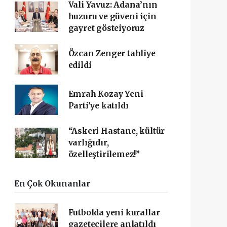
Vali Yavuz: Adana’nın
huzuru ve güveni için
gayret gösteiyoruz
Özcan Zenger tahliye
edildi
Emrah Kozay Yeni
Parti’ye katıldı
“Askeri Hastane, kültür
varlığıdır,
özelleştirilemez!”
En Çok Okunanlar
Futbolda yeni kurallar
gazetecilere anlatıldı