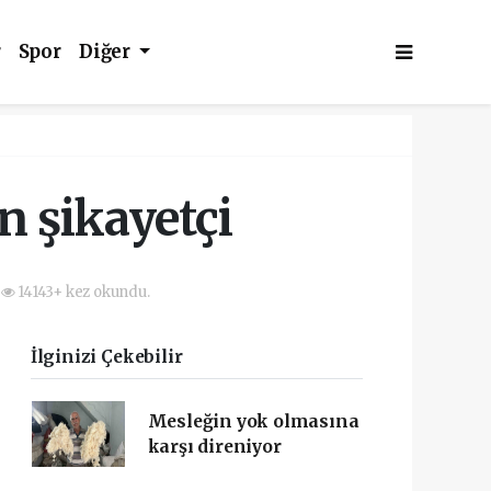
r
Spor
Diğer
n şikayetçi
14143+ kez okundu.
İlginizi Çekebilir
Mesleğin yok olmasına
karşı direniyor