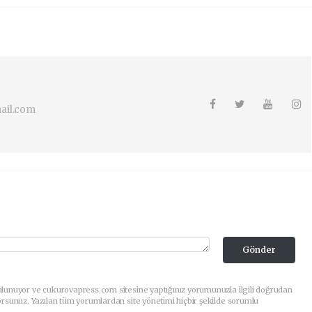
ail.com
Gönder
ulunuyor ve cukurovapress.com sitesine yaptığınız yorumunuzla ilgili doğrudan
orsunuz. Yazılan tüm yorumlardan site yönetimi hiçbir şekilde sorumlu