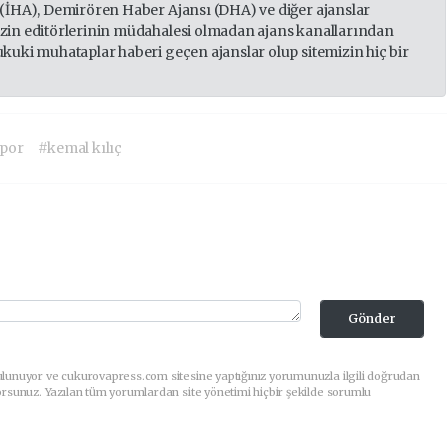
 (İHA), Demirören Haber Ajansı (DHA) ve diğer ajanslar
izin editörlerinin müdahalesi olmadan ajans kanallarından
ukuki muhataplar haberi geçen ajanslar olup sitemizin hiç bir
por
#kemal kılıç
Gönder
ulunuyor ve cukurovapress.com sitesine yaptığınız yorumunuzla ilgili doğrudan
orsunuz. Yazılan tüm yorumlardan site yönetimi hiçbir şekilde sorumlu