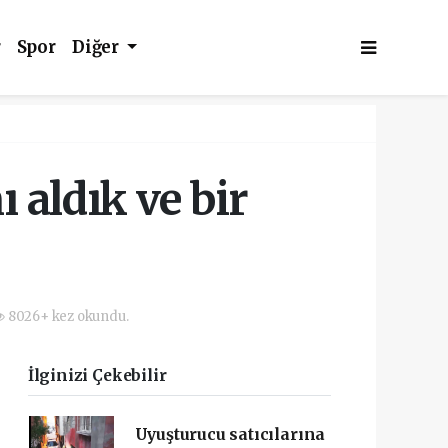
r
Spor
Diğer
ı aldık ve bir
8026+ kez okundu.
İlginizi Çekebilir
Uyuşturucu satıcılarına