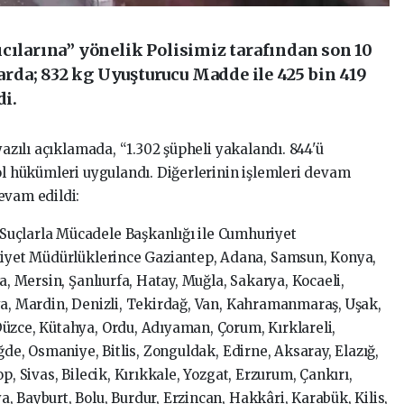
cılarına” yönelik Polisimiz tarafından son 10
da; 832 kg Uyuşturucu Madde ile 425 bin 419
di.
yazılı açıklamada, “1.302 şüpheli yakalandı. 844'ü
ol hükümleri uygulandı. Diğerlerinin işlemleri devam
evam edildi:
uçlarla Mücadele Başkanlığı ile Cumhuriyet
mniyet Müdürlüklerince Gaziantep, Adana, Samsun, Konya,
a, Mersin, Şanlıurfa, Hatay, Muğla, Sakarya, Kocaeli,
ya, Mardin, Denizli, Tekirdağ, Van, Kahramanmaraş, Uşak,
üzce, Kütahya, Ordu, Adıyaman, Çorum, Kırklareli,
ğde, Osmaniye, Bitlis, Zonguldak, Edirne, Aksaray, Elazığ,
p, Sivas, Bilecik, Kırıkkale, Yozgat, Erzurum, Çankırı,
 Bayburt, Bolu, Burdur, Erzincan, Hakkâri, Karabük, Kilis,