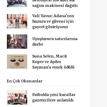
Belediyesi 168 adet süt
sağım makinesi dağıttı
Vali Yavuz: Adana’nın
huzuru ve güveni için
gayret gösteiyoruz
Uyuşturucu satıcılarına
darbe
Suna Selen, Macit
Koper ve Aydın
Sayman’a emek ödülü
En Çok Okunanlar
Futbolda yeni kurallar
gazetecilere anlatıldı