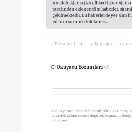
Anadolu Ajansı (AA), İhlas Haber Ajansı
tarafından eklenen tüm haberler, sitem
çekilmektedir. Bu haberlerde yer alan h
editörü sorumlu tutulamaz...
#Trendyol 1. Lig
#adanaspor
#eyüps
Okuyucu Yorumları
(0)
Yorum yazarak Topluluk Kuralları’nı kabul etmiş b
veya dolaylı tüm sorumluluğu tek başınıza üstleniy
tutulamaz.