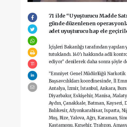
71 ilde “Uyuşturucu Madde Satı
günde düzenlenen operasyonlar
adet uyuşturucu hap ele geçiril
İçişleri Bakanlığı tarafından yapılan 
tutuklandı. 140'ı hakkında adli kontr
ediyor” denilerek daha sonra şöyle d
“Emniyet Genel Müdürlüğü Narkotik S
Başsavcılıkları koordinesinde, İl E
Antalya, İzmir, İstanbul, Ankara, Burs
Diyarbakır, Eskişehir, Manisa, Malat
Aydın, Çanakkale, Batman, Kayseri, D
Balıkesir, Afyonkarahisar, Isparta, Ni
Muş, Rize, Yalova, Ağrı, Karaman, Sino
Kastamonu, Kırşehir, Trabzon, Amasya,