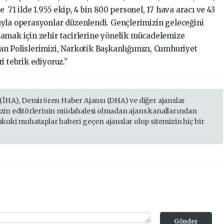
 71 ilde 1.955 ekip, 4 bin 800 personel, 17 hava aracı ve 43
ıyla operasyonlar düzenlendi. Gençlerimizin geleceğini
lamak için zehir tacirlerine yönelik mücadelemize
n Polislerimizi, Narkotik Başkanlığımızı, Cumhuriyet
i tebrik ediyoruz.”
 (İHA), Demirören Haber Ajansı (DHA) ve diğer ajanslar
izin editörlerinin müdahalesi olmadan ajans kanallarından
ukuki muhataplar haberi geçen ajanslar olup sitemizin hiç bir
Gönder