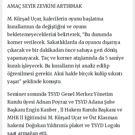
AMAÇ SEYİR ZEVKİNİ ARTIRMAK
M. Kürşad Uçar, kalecilerin oyunu başlatma
kurallarının da değiştiğini ve oyunu
bekletemeyeceklerini belirterek, “Bu durumda
korner verilecek. Sakatlıklarda da oyuncu dışarıya
çıkacak ve bir dakikadan önce sahaya geri dönüş
yapamayacak. Taç ve korner atışlarında da 5 saniye
kuralı işleyecek. Bu kuralların iyi analiz edilip
öğrenilmesi gerekir. Aksi halde birçok kulüp sıkıntı
yaşar” şeklinde konuştu.
Seminer sonunda TSYD Genel Merkez Yönetim
Kurulu üyesi Adnan Poyraz ve TSYD Adana Şube
Başkanı Engin Kanber , İl Hakem Kurulu Başkanı ve
MHK İl Eğitimcisi M. Kürşad Uçar ve Üst Klasman
hakemi Doğukan Yıldırım’a plaket ve TSYD Logolu
saat armağan etti.