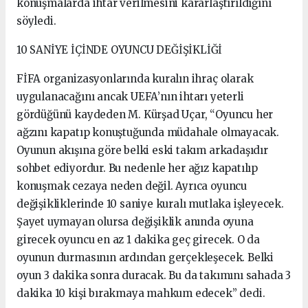
konuşmalarda ihtar verilmesini kararlaştırıldığını
söyledi.
10 SANİYE İÇİNDE OYUNCU DEĞİŞİKLİĞİ
FİFA organizasyonlarında kuralın ihraç olarak
uygulanacağını ancak UEFA’nın ihtarı yeterli
gördüğünü kaydeden M. Kürşad Uçar, “Oyuncu her
ağzını kapatıp konuştuğunda müdahale olmayacak.
Oyunun akışına göre belki eski takım arkadaşıdır
sohbet ediyordur. Bu nedenle her ağız kapatılıp
konuşmak cezaya neden değil. Ayrıca oyuncu
değişikliklerinde 10 saniye kuralı mutlaka işleyecek.
Şayet uymayan olursa değişiklik anında oyuna
girecek oyuncu en az 1 dakika geç girecek. O da
oyunun durmasının ardından gerçekleşecek. Belki
oyun 3 dakika sonra duracak. Bu da takımını sahada 3
dakika 10 kişi bırakmaya mahkum edecek” dedi.