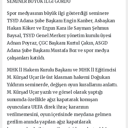
SEMİNER BÜYÜK İLGİ GÖRDÜ
Spor medyasının büyük ilgi gösterdiği seminere
TSYD Adana Şube Başkanı Engin Kanber, Asbaşkan
Hakan Köker ve Ergun Kara ile Sayman Şehmus
Baysal, TSYD Genel Merkez yönetim kurulu üyesi
Adnan Poyraz, ÇGC Başkanı Kurtul Çakın, ASGD
Adana Şube Başkanı Mustafa Boz ve spor medya
çalışanları katıldı.
MHK İl Hakem Kurulu Başkanı ve MHK İl Eğitimcisi
M. Kürşad Uçar ile üst klasman hakemi Doğukan
Yıldırım seminerde, değişen oyun kurallarını anlattı.
M. Kürşad Uçar yazılı ve görsel olarak yaptığı
sunumda özellikle ağız kapatarak konuşan
oyunculara UEFA direk ihraç kararının
verilmemesini, oyun içerisinde meydana gelmen
gerilim anında yapılan ağız kapatılarak