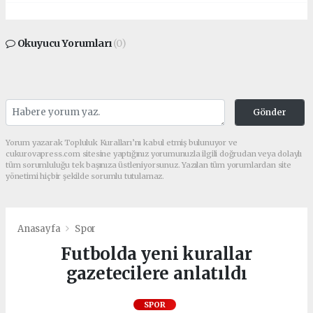
Okuyucu Yorumları
(0)
Gönder
Yorum yazarak Topluluk Kuralları’nı kabul etmiş bulunuyor ve
cukurovapress.com sitesine yaptığınız yorumunuzla ilgili doğrudan veya dolaylı
tüm sorumluluğu tek başınıza üstleniyorsunuz. Yazılan tüm yorumlardan site
yönetimi hiçbir şekilde sorumlu tutulamaz.
Anasayfa
Spor
Futbolda yeni kurallar
gazetecilere anlatıldı
SPOR