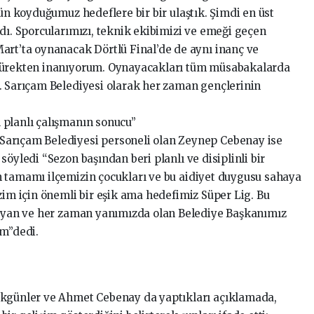
gün koyduğumuz hedeflere bir bir ulaştık. Şimdi en üst
dı. Sporcularımızı, teknik ekibimizi ve emeği geçen
art’ta oynanacak Dörtlü Final’de de aynı inanç ve
 yürekten inanıyorum. Oynayacakları tüm müsabakalarda
. Sarıçam Belediyesi olarak her zaman gençlerinin
 planlı çalışmanın sonucu”
Sarıçam Belediyesi personeli olan Zeynep Cebenay ise
öyledi “Sezon başından beri planlı ve disiplinli bir
 tamamı ilçemizin çocukları ve bu aidiyet duygusu sahaya
zim için önemli bir eşik ama hedefimiz Süper Lig. Bu
ğlayan ve her zaman yanımızda olan Belediye Başkanımız
um”dedi.
Akgünler ve Ahmet Cebenay da yaptıkları açıklamada,