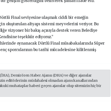
r gelişim gösterdiğini belirterek şunları ifade etti:
örtlü Final seviyesine ulaşmak ciddi bir emeğin
çin oluşturulan altyapı sistemi meyvelerini veriyor. Bu
iğe vizyoner bir bakış açısıyla destek veren Belediye
Kendisine teşekkür ediyoruz.”
rihlerinde oynanacak Dörtlü Final müsabakalarında Süper
 genç sporcularının bu tarihi mücadelesine kilitlenmiş
 (İHA), Demirören Haber Ajansı (DHA) ve diğer ajanslar
izin editörlerinin müdahalesi olmadan ajans kanallarından
ukuki muhataplar haberi geçen ajanslar olup sitemizin hiç bir