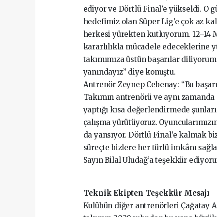
ediyor ve Dörtlü Final’e yükseldi. O 
hedefimiz olan Süper Lig’e çok az kal
herkesi yürekten kutluyorum. 12–14 M
kararlılıkla mücadele edeceklerine
takımımıza üstün başarılar diliyorum
yanındayız” diye konuştu.
Antrenör Zeynep Cebenay: “Bu başarı
Takımın antrenörü ve aynı zamanda 
yaptığı kısa değerlendirmede şunları s
çalışma yürütüyoruz. Oyuncularımızın
da yansıyor. Dörtlü Final’e kalmak bi
süreçte bizlere her türlü imkânı sa
Sayın Bilal Uludağ’a teşekkür ediyor
Teknik Ekipten Teşekkür Mesajı
Kulübün diğer antrenörleri Çağatay 