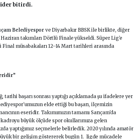
ider bitirdi.
ıçam Belediyespor
ve Diyarbakır BBSK ile birlikte, diğer
Haziran takımları Dörtlü Finale yükseldi. Süper Lig’e
ü Final müsabakaları 12–14 Mart tarihleri arasında
eridir”
, tarihi başarı sonrası yaptığı açıklamada şu ifadelere yer
ediyespor’umuzun elde ettiği bu başarı, ilçemizin
 inancının eseridir. Takımımızın tamamı Sarıçam’da
 kadroyu büyük ölçüde spor okullarımıza gelen
zda yaptığımız seçmelerle belirledik. 2020 yılında amatör
büyük bir gelişim göstererek bugün 1. ligde mücadele