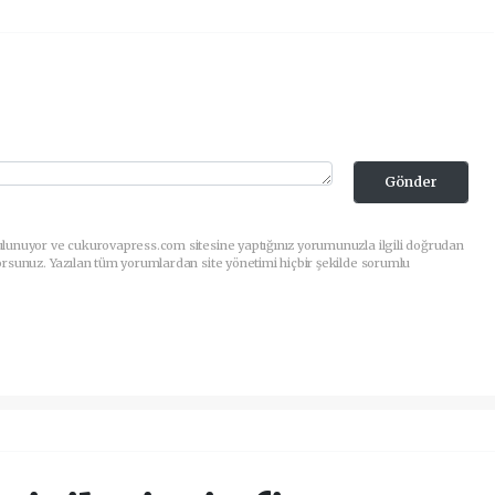
Gönder
ulunuyor ve cukurovapress.com sitesine yaptığınız yorumunuzla ilgili doğrudan
orsunuz. Yazılan tüm yorumlardan site yönetimi hiçbir şekilde sorumlu