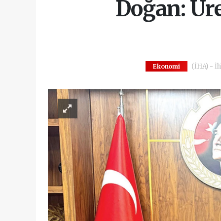
Doğan: Üre
(İHA) - İh
Ekonomi