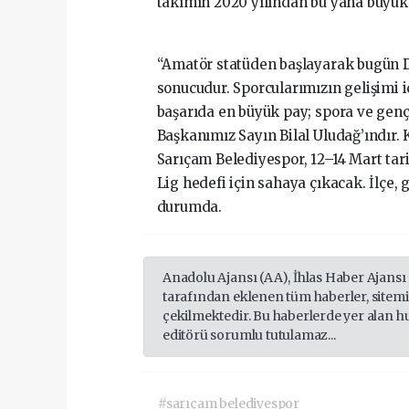
takımın 2020 yılından bu yana büyük bi
“Amatör statüden başlayarak bugün D
sonucudur. Sporcularımızın gelişimi i
başarıda en büyük pay; spora ve gençl
Başkanımız Sayın Bilal Uludağ’ındır. 
Sarıçam Belediyespor, 12–14 Mart ta
Lig hedefi için sahaya çıkacak. İlçe,
durumda.
Anadolu Ajansı (AA), İhlas Haber Ajansı
tarafından eklenen tüm haberler, sitem
çekilmektedir. Bu haberlerde yer alan h
editörü sorumlu tutulamaz...
#sarıçam belediyespor