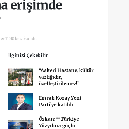
na erişimde
r
11510 kez okundu.
İlginizi Çekebilir
“Askeri Hastane, kültür
varlığıdır,
özelleştirilemez!”
Emrah Kozay Yeni
Parti’ye katıldı
Özkan: ""Türkiye
Yüzyılına güçlü