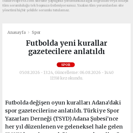
cukurovapress.com sitesine yaptığınız yorumunuzla ilgili doğrudan veya dolaylı
tüm sorumluluğu tek başınıza üstleniyorsunuz. Yazılan tüm yorumlardan site
yönetimi hiçbir şekilde sorumlu tutulamaz.
Anasayfa
Spor
Futbolda yeni kurallar
gazetecilere anlatıldı
SPOR
05.08.2026 - 13:24, Güncelleme: 06.08.2026 - 14:40
11558 kez okundu.
Futbolda değişen oyun kuralları Adana’daki
spor gazetecilerine anlatıldı. Türkiye Spor
Yazarları Derneği (TSYD) Adana Şubesi’nce
her yıl düzenlenen ve geleneksel hale gelen