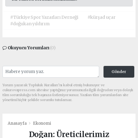
#Türkiye Spor Yazarları Derneği
#kürşad uçar
#doğukan yıldırım
Okuyucu Yorumları
(0)
Gönder
Yorum yazarak Topluluk Kuralları’nı kabul etmiş bulunuyor ve
cukurovapress.com sitesine yaptığınız yorumunuzla ilgili doğrudan veya dolaylı
tüm sorumluluğu tek başınıza üstleniyorsunuz. Yazılan tüm yorumlardan site
yönetimi hiçbir şekilde sorumlu tutulamaz.
Anasayfa
Ekonomi
Doğan: Üreticilerimiz