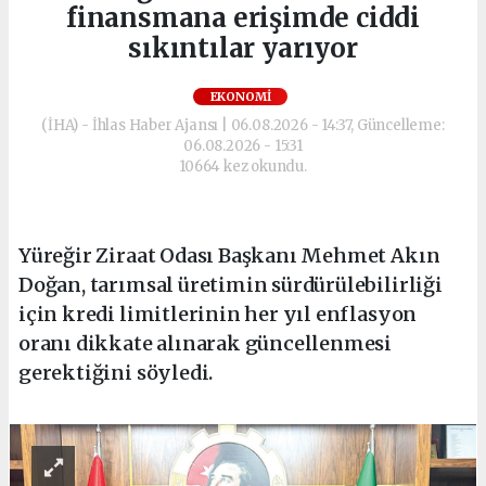
finansmana erişimde ciddi
sıkıntılar yarıyor
EKONOMI
(İHA) - İhlas Haber Ajansı | 06.08.2026 - 14:37, Güncelleme:
06.08.2026 - 15:31
10664 kez okundu.
Yüreğir Ziraat Odası Başkanı Mehmet Akın
Doğan, tarımsal üretimin sürdürülebilirliği
için kredi limitlerinin her yıl enflasyon
oranı dikkate alınarak güncellenmesi
gerektiğini söyledi.