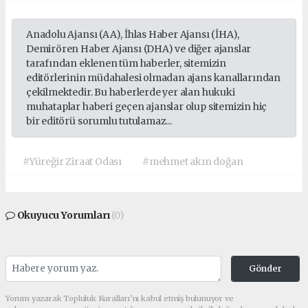
Anadolu Ajansı (AA), İhlas Haber Ajansı (İHA),
Demirören Haber Ajansı (DHA) ve diğer ajanslar
tarafından eklenen tüm haberler, sitemizin
editörlerinin müdahalesi olmadan ajans kanallarından
çekilmektedir. Bu haberlerde yer alan hukuki
muhataplar haberi geçen ajanslar olup sitemizin hiç
bir editörü sorumlu tutulamaz...
#Yüreğir Ziraat Odası
#mehmet akın doğan
Okuyucu Yorumları
(0)
Gönder
Yorum yazarak Topluluk Kuralları’nı kabul etmiş bulunuyor ve