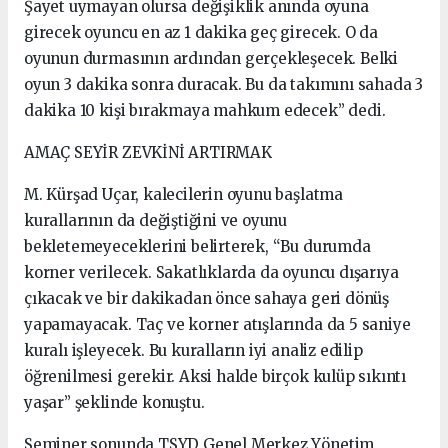
Şayet uymayan olursa değişiklik anında oyuna
girecek oyuncu en az 1 dakika geç girecek. O da
oyunun durmasının ardından gerçekleşecek. Belki
oyun 3 dakika sonra duracak. Bu da takımını sahada 3
dakika 10 kişi bırakmaya mahkum edecek” dedi.
AMAÇ SEYİR ZEVKİNİ ARTIRMAK
M. Kürşad Uçar, kalecilerin oyunu başlatma
kurallarının da değiştiğini ve oyunu
bekletemeyeceklerini belirterek, “Bu durumda
korner verilecek. Sakatlıklarda da oyuncu dışarıya
çıkacak ve bir dakikadan önce sahaya geri dönüş
yapamayacak. Taç ve korner atışlarında da 5 saniye
kuralı işleyecek. Bu kuralların iyi analiz edilip
öğrenilmesi gerekir. Aksi halde birçok kulüp sıkıntı
yaşar” şeklinde konuştu.
Seminer sonunda TSYD Genel Merkez Yönetim