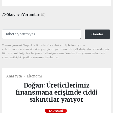
Okuyucu Yorumları
(0)
Gönder
Yorum yazarak Topluluk Kuralları’nı kabul etmiş bulunuyor ve
cukurovapress.com sitesine yaptığınız yorumunuzla ilgili doğrudan veya dolaylı
tüm sorumluluğu tek başınıza üstleniyorsunuz. Yazılan tüm yorumlardan site
yönetimi hiçbir şekilde sorumlu tutulamaz.
Anasayfa
Ekonomi
Doğan: Üreticilerimiz
finansmana erişimde ciddi
sıkıntılar yarıyor
EKONOMI