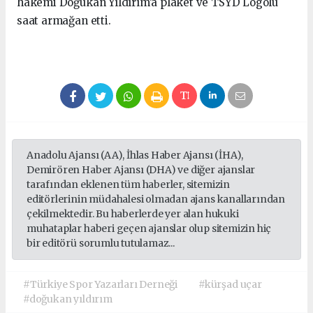
hakemi Doğukan Yıldırım’a plaket ve TSYD Logolu
saat armağan etti.
Anadolu Ajansı (AA), İhlas Haber Ajansı (İHA),
Demirören Haber Ajansı (DHA) ve diğer ajanslar
tarafından eklenen tüm haberler, sitemizin
editörlerinin müdahalesi olmadan ajans kanallarından
çekilmektedir. Bu haberlerde yer alan hukuki
muhataplar haberi geçen ajanslar olup sitemizin hiç
bir editörü sorumlu tutulamaz...
#Türkiye Spor Yazarları Derneği
#kürşad uçar
#doğukan yıldırım