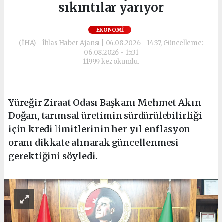
sıkıntılar yarıyor
EKONOMI
(İHA) - İhlas Haber Ajansı | 06.08.2026 - 14:37, Güncelleme:
06.08.2026 - 15:31
11999 kez okundu.
Yüreğir Ziraat Odası Başkanı Mehmet Akın
Doğan, tarımsal üretimin sürdürülebilirliği
için kredi limitlerinin her yıl enflasyon
oranı dikkate alınarak güncellenmesi
gerektiğini söyledi.