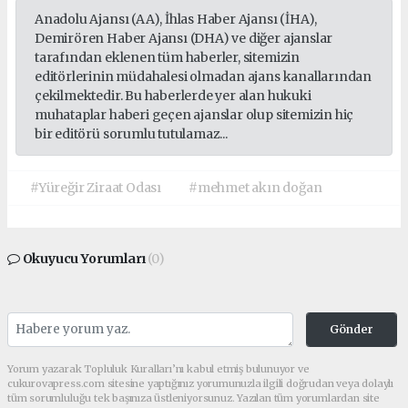
Anadolu Ajansı (AA), İhlas Haber Ajansı (İHA),
Demirören Haber Ajansı (DHA) ve diğer ajanslar
tarafından eklenen tüm haberler, sitemizin
editörlerinin müdahalesi olmadan ajans kanallarından
çekilmektedir. Bu haberlerde yer alan hukuki
muhataplar haberi geçen ajanslar olup sitemizin hiç
bir editörü sorumlu tutulamaz...
#Yüreğir Ziraat Odası
#mehmet akın doğan
Okuyucu Yorumları
(0)
Gönder
Yorum yazarak Topluluk Kuralları’nı kabul etmiş bulunuyor ve
cukurovapress.com sitesine yaptığınız yorumunuzla ilgili doğrudan veya dolaylı
tüm sorumluluğu tek başınıza üstleniyorsunuz. Yazılan tüm yorumlardan site