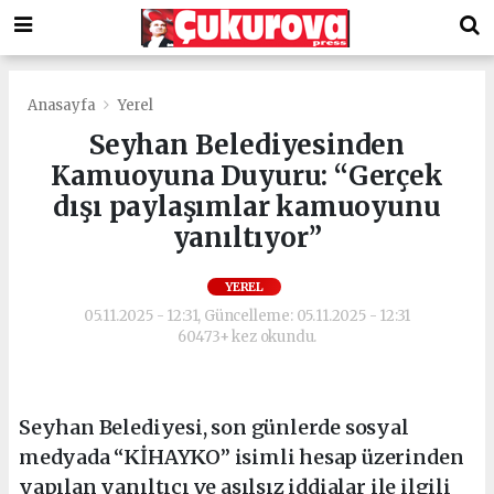
Anasayfa
Yerel
Seyhan Belediyesinden
Kamuoyuna Duyuru: “Gerçek
dışı paylaşımlar kamuoyunu
yanıltıyor”
YEREL
05.11.2025 - 12:31, Güncelleme: 05.11.2025 - 12:31
60473+ kez okundu.
Seyhan Belediyesi, son günlerde sosyal
medyada “KİHAYKO” isimli hesap üzerinden
yapılan yanıltıcı ve asılsız iddialar ile ilgili