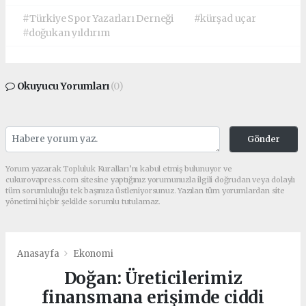
#Türkiye Spor Yazarları Derneği
#kürşad uçar
#doğukan yıldırım
Okuyucu Yorumları
(0)
Gönder
Yorum yazarak Topluluk Kuralları’nı kabul etmiş bulunuyor ve
cukurovapress.com sitesine yaptığınız yorumunuzla ilgili doğrudan veya dolaylı
tüm sorumluluğu tek başınıza üstleniyorsunuz. Yazılan tüm yorumlardan site
yönetimi hiçbir şekilde sorumlu tutulamaz.
Anasayfa
Ekonomi
Doğan: Üreticilerimiz
finansmana erişimde ciddi