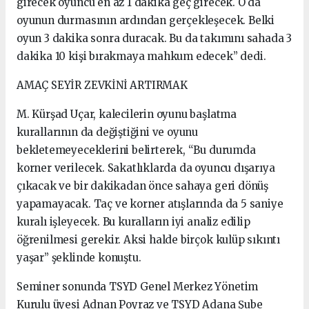
girecek oyuncu en az 1 dakika geç girecek. O da
oyunun durmasının ardından gerçekleşecek. Belki
oyun 3 dakika sonra duracak. Bu da takımını sahada 3
dakika 10 kişi bırakmaya mahkum edecek” dedi.
AMAÇ SEYİR ZEVKİNİ ARTIRMAK
M. Kürşad Uçar, kalecilerin oyunu başlatma
kurallarının da değiştiğini ve oyunu
bekletemeyeceklerini belirterek, “Bu durumda
korner verilecek. Sakatlıklarda da oyuncu dışarıya
çıkacak ve bir dakikadan önce sahaya geri dönüş
yapamayacak. Taç ve korner atışlarında da 5 saniye
kuralı işleyecek. Bu kuralların iyi analiz edilip
öğrenilmesi gerekir. Aksi halde birçok kulüp sıkıntı
yaşar” şeklinde konuştu.
Seminer sonunda TSYD Genel Merkez Yönetim
Kurulu üyesi Adnan Poyraz ve TSYD Adana Şube