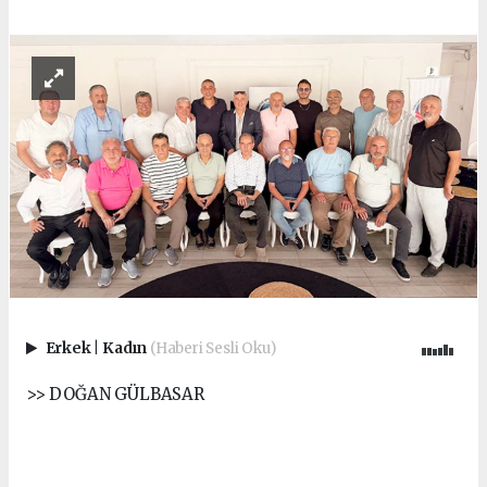
Erkek
|
Kadın
(Haberi Sesli Oku)
>> DOĞAN GÜLBASAR