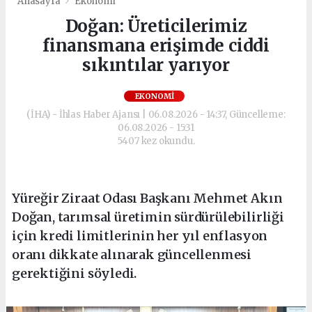
Anasayfa
Ekonomi
Doğan: Üreticilerimiz
finansmana erişimde ciddi
sıkıntılar yarıyor
EKONOMI
(İHA) - İhlas Haber Ajansı | 06.08.2026 - 14:37, Güncelleme:
06.08.2026 - 15:31
5407 kez okundu.
Yüreğir Ziraat Odası Başkanı Mehmet Akın
Doğan, tarımsal üretimin sürdürülebilirliği
için kredi limitlerinin her yıl enflasyon
oranı dikkate alınarak güncellenmesi
gerektiğini söyledi.