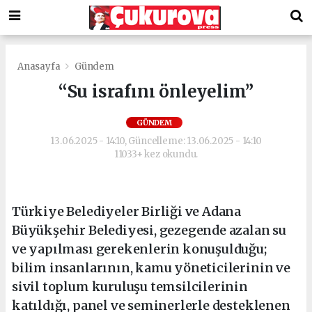
Anasayfa
Gündem
“Su israfını önleyelim”
GÜNDEM
13.06.2025 - 14:10, Güncelleme: 13.06.2025 - 14:10
11033+ kez okundu.
Türkiye Belediyeler Birliği ve Adana
Büyükşehir Belediyesi, gezegende azalan su
ve yapılması gerekenlerin konuşulduğu;
bilim insanlarının, kamu yöneticilerinin ve
sivil toplum kuruluşu temsilcilerinin
katıldığı, panel ve seminerlerle desteklenen