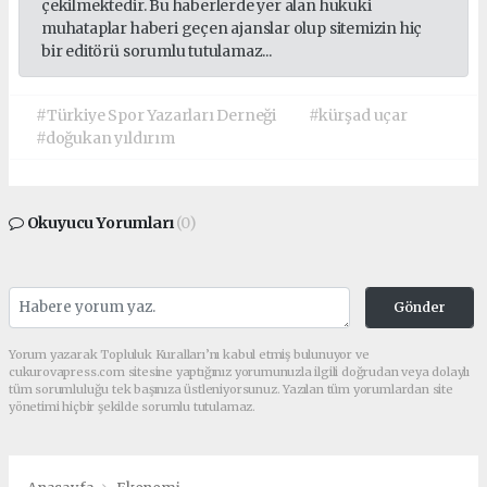
çekilmektedir. Bu haberlerde yer alan hukuki
muhataplar haberi geçen ajanslar olup sitemizin hiç
bir editörü sorumlu tutulamaz...
#Türkiye Spor Yazarları Derneği
#kürşad uçar
#doğukan yıldırım
Okuyucu Yorumları
(0)
Gönder
Yorum yazarak Topluluk Kuralları’nı kabul etmiş bulunuyor ve
cukurovapress.com sitesine yaptığınız yorumunuzla ilgili doğrudan veya dolaylı
tüm sorumluluğu tek başınıza üstleniyorsunuz. Yazılan tüm yorumlardan site
yönetimi hiçbir şekilde sorumlu tutulamaz.