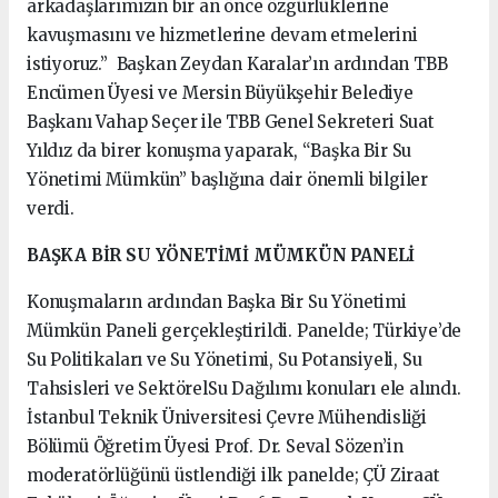
arkadaşlarımızın bir an önce özgürlüklerine
kavuşmasını ve hizmetlerine devam etmelerini
istiyoruz.” Başkan Zeydan Karalar’ın ardından TBB
Encümen Üyesi ve Mersin Büyükşehir Belediye
Başkanı Vahap Seçer ile TBB Genel Sekreteri Suat
Yıldız da birer konuşma yaparak, “Başka Bir Su
Yönetimi Mümkün” başlığına dair önemli bilgiler
verdi.
BAŞKA BİR SU YÖNETİMİ MÜMKÜN PANELİ
Konuşmaların ardından Başka Bir Su Yönetimi
Mümkün Paneli gerçekleştirildi. Panelde; Türkiye’de
Su Politikaları ve Su Yönetimi, Su Potansiyeli, Su
Tahsisleri ve SektörelSu Dağılımı konuları ele alındı.
İstanbul Teknik Üniversitesi Çevre Mühendisliği
Bölümü Öğretim Üyesi Prof. Dr. Seval Sözen’in
moderatörlüğünü üstlendiği ilk panelde; ÇÜ Ziraat