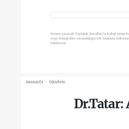
Yorum yazarak Topluluk Kuralları’nı kabul etmiş b
veya dolaylı tüm sorumluluğu tek başınıza üstleniy
tutulamaz.
Anasayfa
Gündem
Dr.Tatar: