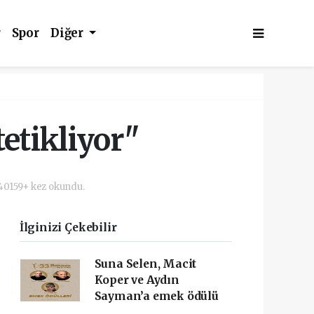
r
Spor
Diğer
tetikliyor"
40159+ kez okundu.
İlginizi Çekebilir
Suna Selen, Macit
Koper ve Aydın
Sayman’a emek ödülü