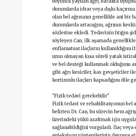
boyunca yayılan ağrı, bacakta uyuşm
durumlarda idrar veya dışkı kaçırma (
olan bel ağrısının genellikle ani bir 
durumlarda artacağını, ağrının keskin
sözlerine ekledi. Tedavinin fıtığın şi
söyleyen Can, ilk aşamada genellikle d
enflamatuar ilaçların kullanıldığını 
uzun olmayan kısa süreli yatak istir
ve bel desteği kullanmak olduğunu anl
gibi ağrı kesiciler, kas gevşeticiler 
kortizonlu ilaçları kapsadığını dile ge
"Fizik tedavi gerekebilir"
Fizik tedavi ve rehabilitasyonun bel
belirten Dr. Can, bu sürecin hem ağr
üzerindeki yükü azaltmak için uygula
sağlanabildiğini vurguladı. İlaç vey
enjeksiyon yöntemlerinin devreye gi