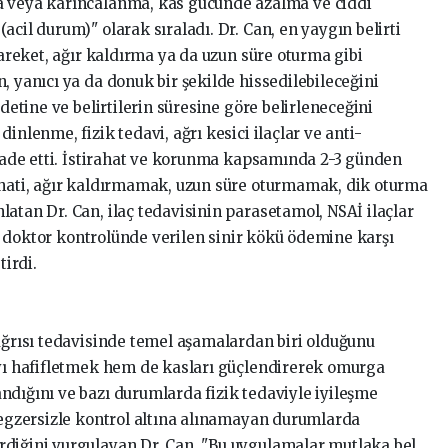
a veya karıncalanma, kas gücünde azalma ve ciddi
acil durum)" olarak sıraladı. Dr. Can, en yaygın belirti
hareket, ağır kaldırma ya da uzun süre oturma gibi
, yanıcı ya da donuk bir şekilde hissedilebileceğini
ddetine ve belirtilerin süresine göre belirleneceğini
inlenme, fizik tedavi, ağrı kesici ilaçlar ve anti-
ifade etti. İstirahat ve korunma kapsamında 2-3 günden
ahati, ağır kaldırmamak, uzun süre oturmamak, dik oturma
atan Dr. Can, ilaç tedavisinin parasetamol, NSAİ ilaçlar
ile doktor kontrolünde verilen sinir kökü ödemine karşı
tirdi.
 ağrısı tedavisinde temel aşamalardan biri olduğunu
ıyı hafifletmek hem de kasları güçlendirerek omurga
ndığını ve bazı durumlarda fizik tedaviyle iyileşme
a egzersizle kontrol altına alınamayan durumlarda
rdiğini vurgulayan Dr. Can, "Bu uygulamalar mutlaka bel