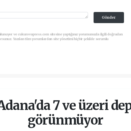
Gönder
ulunuyor ve cukurovapress.com sitesine yaptığınız yorumunuzla ilgili doğrudan
orsunuz. Yazılan tüm yorumlardan site yönetimi hiçbir şekilde sorumlu
 Adana'da 7 ve üzeri de
görünmüyor