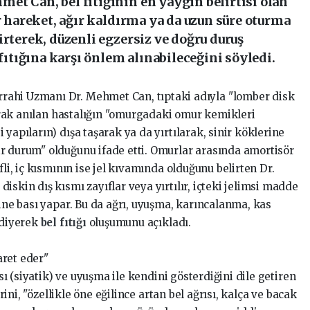
et Can, bel fıtığının en yaygın belirtisi olan
ir hareket, ağır kaldırma ya da uzun süre oturma
irterek, düzenli egzersiz ve doğru duruş
 fıtığına karşı önlem alınabileceğini söyledi.
ahi Uzmanı Dr. Mehmet Can, tıptaki adıyla "lomber disk
olarak anılan hastalığın "omurgadaki omur kemikleri
yapıların) dışa taşarak ya da yırtılarak, sinir köklerine
r durum" olduğunu ifade etti. Omurlar arasında amortisör
fli, iç kısmının ise jel kıvamında olduğunu belirten Dr.
iskin dış kısmı zayıflar veya yırtılır, içteki jelimsi madde
rine bası yapar. Bu da ağrı, uyuşma, karıncalanma, kas
 diyerek
bel fıtığı
oluşumunu açıkladı.
şaret eder"
ısı (siyatik) ve uyuşma ile kendini gösterdiğini dile getiren
erini, "özellikle öne eğilince artan bel ağrısı, kalça ve bacak