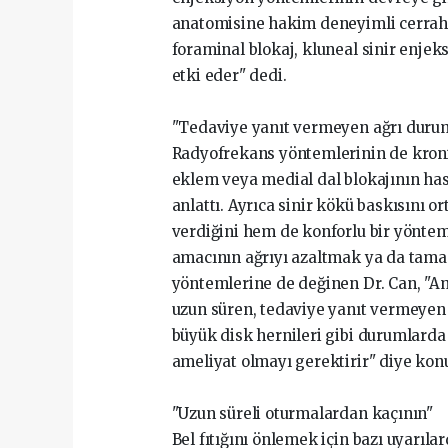
anatomisine hakim deneyimli cerrahla
foraminal blokaj, kluneal sinir enje
etki eder" dedi.
"Tedaviye yanıt vermeyen ağrı durum
Radyofrekans yöntemlerinin de kronik
eklem veya medial dal blokajının has
anlattı. Ayrıca sinir kökü baskısını 
verdiğini hem de konforlu bir yönte
amacının ağrıyı azaltmak ya da tama
yöntemlerine de değinen Dr. Can, "Am
uzun süren, tedaviye yanıt vermeyen a
büyük disk hernileri gibi durumlarda a
ameliyat olmayı gerektirir" diye konu
"Uzun süreli oturmalardan kaçının"
Bel fıtığını önlemek için bazı uyarıla