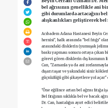
Beyin Cerrahi Uzmanı Dr. Mehm
bel ağrısının genellikle ani b
gibi durumlarda artacağını bel
alışkanlıkları geliştirerek bel
Acıbadem Adana Hastanesi Beyin Cerr
hernisi", halk arasında "bel fıtığı" 
arasındaki disklerin (yumuşak jelimsi 
baskı yapması sonucu ortaya çıkan bi
görevi gören disklerin dış kısmının li
Can, "Zamanla ya da ani zorlanmayla d
dışarı taşar ve yakındaki sinir kökle
güçsüzlüğü gibi şikayetlere yol açar"
"Öne eğilince artan bel ağrısı fıtığa i
Bel fıtığının sıklıkla bel ve bacak ağr
Dr. Can, hastalığın ayırt edici belirtil