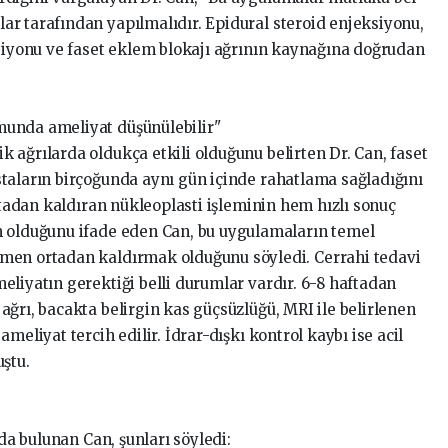
r tarafından yapılmalıdır. Epidural steroid enjeksiyonu,
ksiyonu ve faset eklem blokajı ağrının kaynağına doğrudan
unda ameliyat düşünülebilir"
 ağrılarda oldukça etkili olduğunu belirten Dr. Can, faset
taların birçoğunda aynı gün içinde rahatlama sağladığını
ortadan kaldıran nükleoplasti işleminin hem hızlı sonuç
m olduğunu ifade eden Can, bu uygulamaların temel
men ortadan kaldırmak olduğunu söyledi. Cerrahi tedavi
eliyatın gerektiği belli durumlar vardır. 6-8 haftadan
ğrı, bacakta belirgin kas güçsüzlüğü, MRI ile belirlenen
meliyat tercih edilir. İdrar-dışkı kontrol kaybı ise acil
ştu.
rda bulunan Can, şunları söyledi: