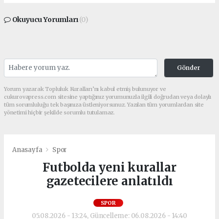
Okuyucu Yorumları
(0)
Gönder
Yorum yazarak Topluluk Kuralları’nı kabul etmiş bulunuyor ve
cukurovapress.com sitesine yaptığınız yorumunuzla ilgili doğrudan veya dolaylı
tüm sorumluluğu tek başınıza üstleniyorsunuz. Yazılan tüm yorumlardan site
yönetimi hiçbir şekilde sorumlu tutulamaz.
Anasayfa
Spor
Futbolda yeni kurallar
gazetecilere anlatıldı
SPOR
05.08.2026 - 13:24, Güncelleme: 06.08.2026 - 14:40