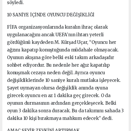
söyledi.
10 SANİYE İÇİNDE OYUNCU DEĞİŞİKLİĞİ
FİFA organizasyonlarında kuralın ihraç olarak
uygulanacağını ancak UEFA’nın ihtarı yeterli
gördüğünü kaydeden M. Kürşad Uçar, “Oyuncu her
ağzını kapatıp konuştuğunda müdahale olmayacak.
Oyunun akışına göre belki eski takım arkadaşıdır
sohbet ediyordur. Bu nedenle her ağız kapatılıp
konuşmak cezaya neden değil. Ayrıca oyuncu
değişikliklerinde 10 saniye kuralı mutlaka işleyecek.
Şayet uymayan olursa değişiklik anında oyuna
girecek oyuncu en az 1 dakika geç girecek. O da
oyunun durmasının ardından gerçekleşecek. Belki
oyun 3 dakika sonra duracak. Bu da takımını sahada 3
dakika 10 kişi bırakmaya mahkum edecek” dedi.
AMAÇ SEYİR ZEVKİNİ ARTIRMAK