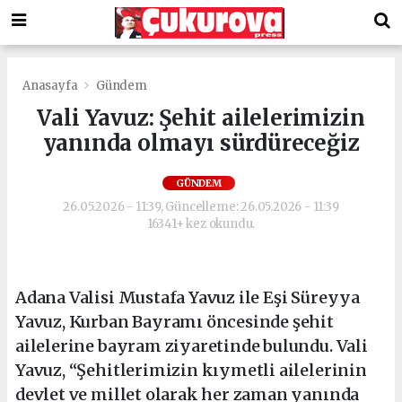
Anasayfa
Gündem
Vali Yavuz: Şehit ailelerimizin
yanında olmayı sürdüreceğiz
GÜNDEM
26.05.2026 - 11:39, Güncelleme: 26.05.2026 - 11:39
16341+ kez okundu.
Adana Valisi Mustafa Yavuz ile Eşi Süreyya
Yavuz, Kurban Bayramı öncesinde şehit
ailelerine bayram ziyaretinde bulundu. Vali
Yavuz, “Şehitlerimizin kıymetli ailelerinin
devlet ve millet olarak her zaman yanında