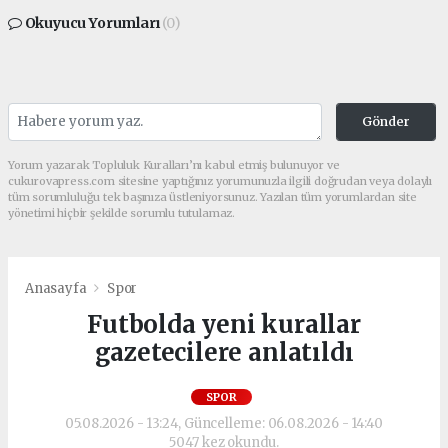
Okuyucu Yorumları
(0)
Gönder
Yorum yazarak Topluluk Kuralları’nı kabul etmiş bulunuyor ve
cukurovapress.com sitesine yaptığınız yorumunuzla ilgili doğrudan veya dolaylı
tüm sorumluluğu tek başınıza üstleniyorsunuz. Yazılan tüm yorumlardan site
yönetimi hiçbir şekilde sorumlu tutulamaz.
Anasayfa
Spor
Futbolda yeni kurallar
gazetecilere anlatıldı
SPOR
05.08.2026 - 13:24, Güncelleme: 06.08.2026 - 14:40
5047 kez okundu.