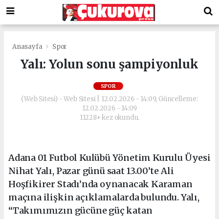
Anasayfa
Spor
Yalı: Yolun sonu şampiyonluk
SPOR
(Web Sitesi) - Web Sitesi | 12.02.2026 - 14:09, Güncelleme:
12.02.2026 - 14:09
11228+ kez okundu.
Adana 01 Futbol Kulübü Yönetim Kurulu Üyesi
Nihat Yalı, Pazar günü saat 13.00’te Ali
Hoşfikirer Stadı’nda oynanacak Karaman
maçına ilişkin açıklamalarda bulundu. Yalı,
“Takımımızın gücüne güç katan