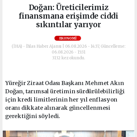
Doğan: Üreticilerimiz
finansmana erişimde ciddi
sıkıntılar yarıyor
EKONOMI
(İHA) - İhlas Haber Ajansı | 06.08.2026 - 14:37, Güncelleme:
06.08.2026 - 15:31
3132 kez okundu.
Yüreğir Ziraat Odası Başkanı Mehmet Akın
Doğan, tarımsal üretimin sürdürülebilirliği
için kredi limitlerinin her yıl enflasyon
oranı dikkate alınarak güncellenmesi
gerektiğini söyledi.