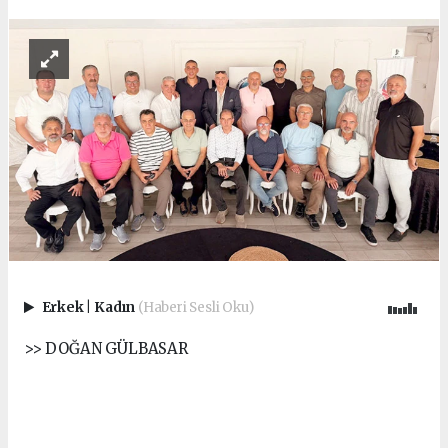
Erkek
|
Kadın
(Haberi Sesli Oku)
>> DOĞAN GÜLBASAR