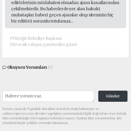
editörlerinin müdahalesi olmadan ajans kanallarından
çekilmektedir. Bu haberlerde yer alan hukuki
muhataplar haberi geçen ajanslar olup sitemizin hiç
bir editörü sorumlu tutulamaz...
#Yüreğir Belediye Başkanı
#10 ocak çalışan gazeteciler günü
Okuyucu Yorumları
(0)
Gönder
Yorum yazarak Topluluk Kuralları’nı kabul etmiş bulunuyor ve
cukurovapress.com sitesine yaptığınız yorumunuzla ilgili doğrudan veya dolaylı
tüm sorumluluğu tek başınıza üstleniyorsunuz. Yazılan tüm yorumlardan site
yönetimi hiçbir şekilde sorumlu tutulamaz.