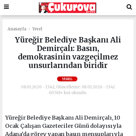
Anasayfa
Yerel
Yüreğir Belediye Başkanı Ali
Demirçalı: Basın,
demokrasinin vazgeçilmez
unsurlarından biridir
YEREL
08.01.2026 - 13:42, Güncelleme: 08.01.2026 - 13:42
60749+ kez okundu.
Yüreğir Belediye Başkanı Ali Demirçalı, 10
Ocak Çalışan Gazeteciler Günü dolayısıyla
Adana’da görev yapan basın mensuplarıyla