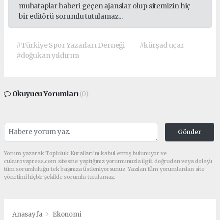
muhataplar haberi geçen ajanslar olup sitemizin hiç
bir editörü sorumlu tutulamaz...
#Türkiye Spor Yazarları Derneği
#kürşad uçar
#doğukan yıldırım
Okuyucu Yorumları
(0)
Gönder
Yorum yazarak Topluluk Kuralları’nı kabul etmiş bulunuyor ve
cukurovapress.com sitesine yaptığınız yorumunuzla ilgili doğrudan veya dolaylı
tüm sorumluluğu tek başınıza üstleniyorsunuz. Yazılan tüm yorumlardan site
yönetimi hiçbir şekilde sorumlu tutulamaz.
Anasayfa
Ekonomi