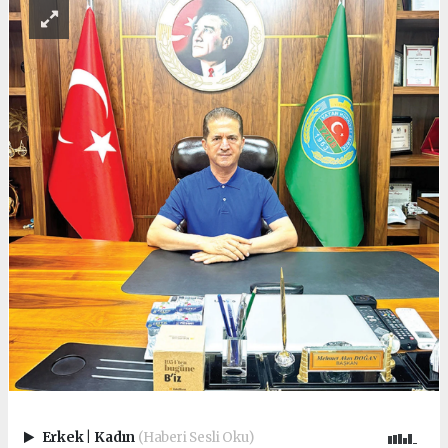
Erkek
|
Kadın
(Haberi Sesli Oku)