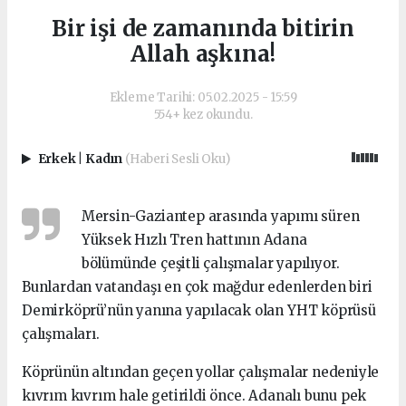
Bir işi de zamanında bitirin
Allah aşkına!
Ekleme Tarihi: 05.02.2025 - 15:59
554+ kez okundu.
Erkek
|
Kadın
(Haberi Sesli Oku)
Mersin-Gaziantep arasında yapımı süren
Yüksek Hızlı Tren hattının Adana
bölümünde çeşitli çalışmalar yapılıyor.
Bunlardan vatandaşı en çok mağdur edenlerden biri
Demirköprü’nün yanına yapılacak olan YHT köprüsü
çalışmaları.
Köprünün altından geçen yollar çalışmalar nedeniyle
kıvrım kıvrım hale getirildi önce. Adanalı bunu pek