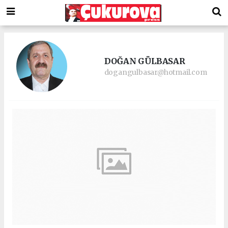
DOĞAN GÜLBASAR
dogangulbasar@hotmail.com