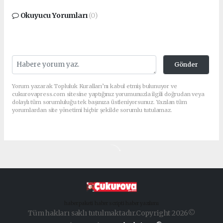
Okuyucu Yorumları
(0)
Gönder
Yorum yazarak Topluluk Kuralları’nı kabul etmiş bulunuyor ve
cukurovapress.com sitesine yaptığınız yorumunuzla ilgili doğrudan veya
dolaylı tüm sorumluluğu tek başınıza üstleniyorsunuz. Yazılan tüm
yorumlardan site yönetimi hiçbir şekilde sorumlu tutulamaz.
haber paketi
haber scripti
haber yazılımı
Tüm hakları saklı tutulmaktadır.Copyright 2026©