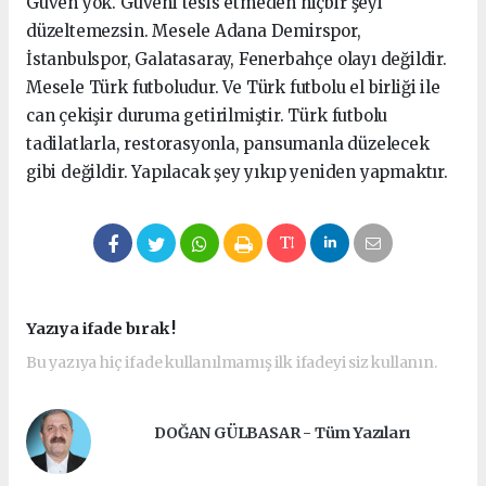
Güven yok. Güveni tesis etmeden hiçbir şeyi
düzeltemezsin. Mesele Adana Demirspor,
İstanbulspor, Galatasaray, Fenerbahçe olayı değildir.
Mesele Türk futboludur. Ve Türk futbolu el birliği ile
can çekişir duruma getirilmiştir. Türk futbolu
tadilatlarla, restorasyonla, pansumanla düzelecek
gibi değildir. Yapılacak şey yıkıp yeniden yapmaktır.
Yazıya ifade bırak !
Bu yazıya hiç ifade kullanılmamış ilk ifadeyi siz kullanın.
DOĞAN GÜLBASAR - Tüm Yazıları