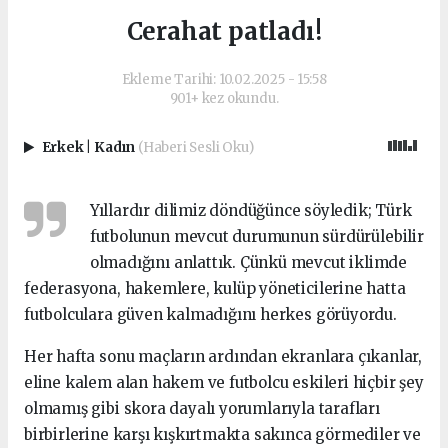
Cerahat patladı!
Ekleme Tarihi: 10.02.2025 - 15:58
901+ kez okundu.
Erkek
|
Kadın
(Haberi Sesli Oku)
Yıllardır dilimiz döndüğünce söyledik; Türk
futbolunun mevcut durumunun sürdürülebilir
olmadığını anlattık. Çünkü mevcut iklimde
federasyona, hakemlere, kulüp yöneticilerine hatta
futbolculara güven kalmadığını herkes görüyordu.
Her hafta sonu maçların ardından ekranlara çıkanlar,
eline kalem alan hakem ve futbolcu eskileri hiçbir şey
olmamış gibi skora dayalı yorumlarıyla tarafları
birbirlerine karşı kışkırtmakta sakınca görmediler ve