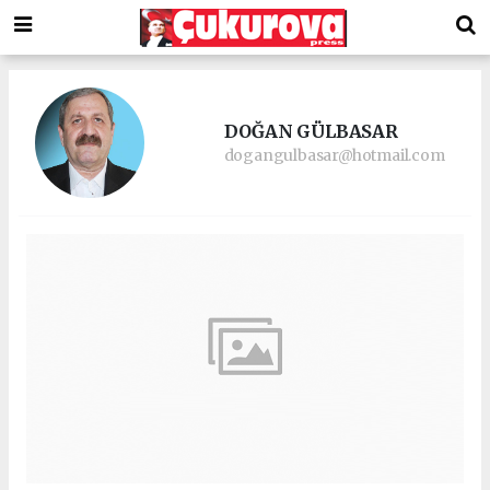
DOĞAN GÜLBASAR
dogangulbasar@hotmail.com