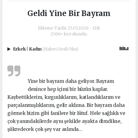
Geldi Yine Bir Bayram
Ekleme Tarihi: 25.05.2026 - 11:16
2506+ kez okundu.
Erkek
|
Kadın
(Haberi Sesli Oku)
Yine bir bayram daha geliyor. Bayram
denince hep içimi bir hüzün kaplar.
Kaybettiklerim, kırgınlıklarım, katlandıklarım ve
parçalanmışlıklarım, gelir aklıma. Bir bayram daha
görmek bizim gibi fanilere bir lütuf. Hele sağlıklı ve
çok yanındakilerde aynı şekilde ayakta dimdikse,
şükredecek çok şey var aslında…