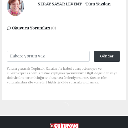
SERAY SAYAR LEVENT - Tüm Yazıları
Okuyucu Yorumları
(0)
Gönder
Yorum yazarak Topluluk Kuralları’nı kabul etmiş bulunuyor ve
cukurovapress.com sitesine yaptığınız yorumunuzla ilgili doğrudan veya
dolaylı tüm sorumluluğu tek başınıza üstleniyorsunuz. Yazılan tüm
yorumlardan site yönetimi hiçbir şekilde sorumlu tutulamaz.