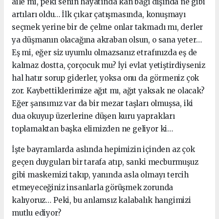
aile mi, peki senin hayatında kan bağı dışında ne gibi
artıları oldu… İlk çıkar çatışmasında, konuşmayı
seçmek yerine bir de çelme onlar takmadı mı, derler
ya düşmanın olacağına akraban olsun, o sana yeter…
Eş mi, eğer siz uyumlu olmazsanız etrafınızda eş de
kalmaz dostta, çorçocuk mu? İyi evlat yetiştirdiyseniz
hal hatır sorup giderler, yoksa onu da görmeniz çok
zor. Kaybettiklerimize ağıt mı, ağıt yaksak ne olacak?
Eğer şansımız var da bir mezar taşları olmuşsa, iki
dua okuyup üzerlerine düşen kuru yaprakları
toplamaktan başka elimizden ne geliyor ki…
İşte bayramlarda aslında hepimizin içinden az çok
geçen duyguları bir tarafa atıp, sanki mecburmuşuz
gibi maskemizi takıp, yanında asla olmayı tercih
etmeyeceğiniz insanlarla görüşmek zorunda
kalıyoruz… Peki, bu anlamsız kalabalık hangimizi
mutlu ediyor?