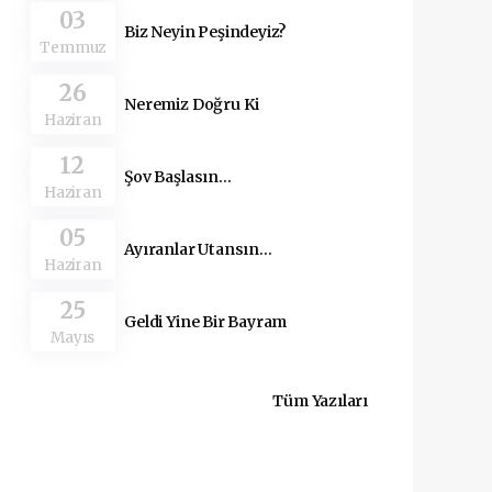
03
Biz Neyin Peşindeyiz?
Temmuz
26
Neremiz Doğru Ki
Haziran
12
Şov Başlasın…
Haziran
05
Ayıranlar Utansın…
Haziran
25
Geldi Yine Bir Bayram
Mayıs
Tüm Yazıları