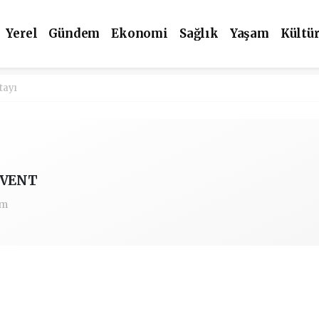
Yerel
Gündem
Ekonomi
Sağlık
Yaşam
Kültü
tayı
EVENT
om
…