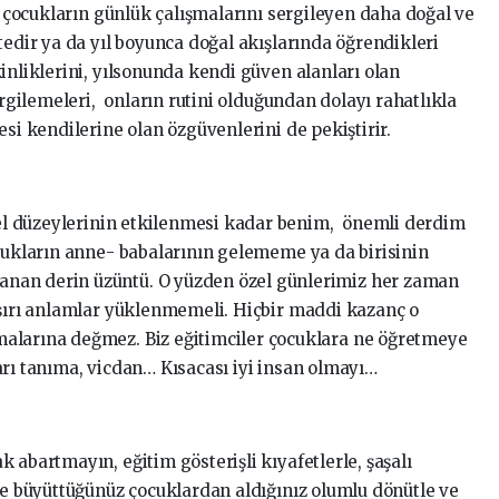
ne çocukların günlük çalışmalarını sergileyen daha doğal ve
tedir ya da yıl boyunca doğal akışlarında öğrendikleri
inliklerini, yılsonunda kendi güven alanları olan
ergilemeleri, onların rutini olduğundan dolayı rahatlıkla
esi kendilerine olan özgüvenlerini de pekiştirir.
l düzeylerinin etkilenmesi kadar benim, önemli derdim
ocukların anne- babalarının gelememe ya da birisinin
nan derin üzüntü. O yüzden özel günlerimiz her zaman
aşırı anlamlar yüklenmemeli. Hiçbir maddi kazanç o
alarına değmez. Biz eğitimciler çocuklara ne öğretmeye
arı tanıma, vicdan… Kısacası iyi insan olmayı…
 abartmayın, eğitim gösterişli kıyafetlerle, şaşalı
nde büyüttüğünüz çocuklardan aldığınız olumlu dönütle ve