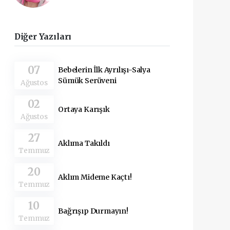
Diğer Yazıları
07
Bebelerin İlk Ayrılışı-Salya
Sümük Serüveni
Ağustos
02
Ortaya Karışık
Ağustos
27
Aklıma Takıldı
Temmuz
20
Aklım Mideme Kaçtı!
Temmuz
10
Bağrışıp Durmayın!
Temmuz