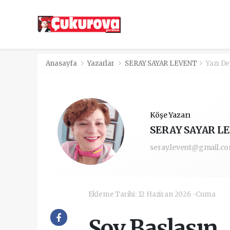
Anasayfa
Yazarlar
SERAY SAYAR LEVENT
Yazı De
Köşe Yazarı
SERAY SAYAR L
seray.levent@gmail.c
Ekleme Tarihi: 12 Haziran 2026 -Cuma
Şov Başlasın