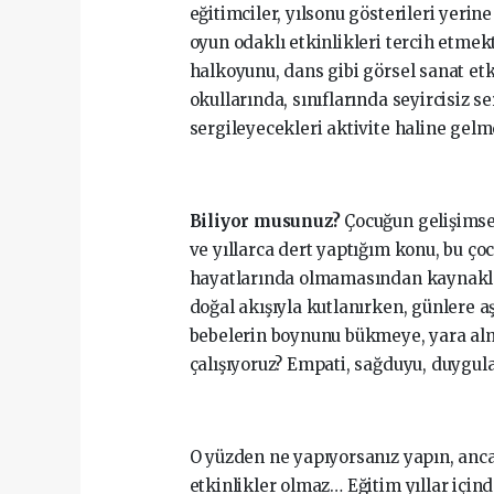
eğitimciler, yılsonu gösterileri yeri
oyun odaklı etkinlikleri tercih etmek
halkoyunu, dans gibi görsel sanat etk
okullarında, sınıflarında seyircisiz s
sergileyecekleri aktivite haline gelm
Biliyor musunuz?
Çocuğun gelişimse
ve yıllarca dert yaptığım konu, bu ç
hayatlarında olmamasından kaynakla
doğal akışıyla kutlanırken, günlere 
bebelerin boynunu bükmeye, yara alm
çalışıyoruz? Empati, sağduyu, duygul
O yüzden ne yapıyorsanız yapın, ancak
etkinlikler olmaz… Eğitim yıllar içi