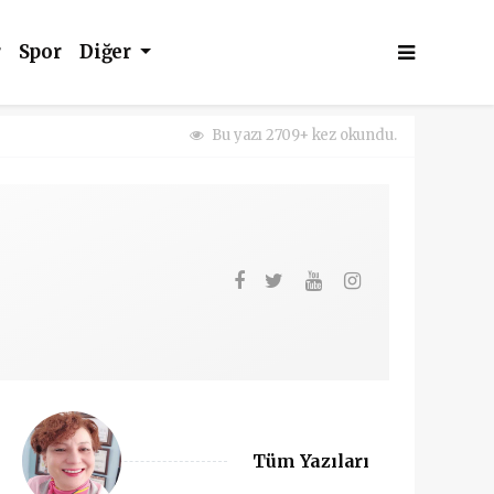
r
Spor
Diğer
Bu yazı 2709+ kez okundu.
Tüm Yazıları