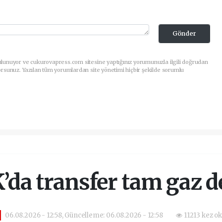
Gönder
ulunuyor ve cukurovapress.com sitesine yaptığınız yorumunuzla ilgili doğrudan
orsunuz. Yazılan tüm yorumlardan site yönetimi hiçbir şekilde sorumlu
’da transfer tam gaz 
06.08.2026 - 12:58, Güncelleme: 06.08.2026 - 12:58
11213 kez o