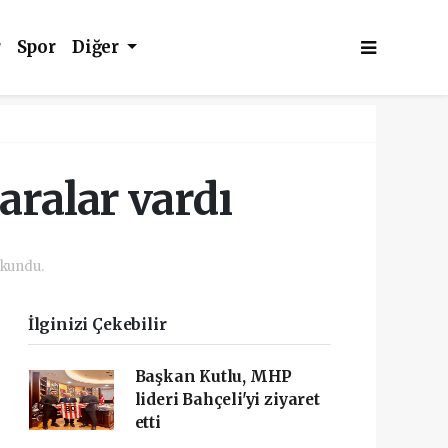
r
Spor
Diğer
aralar vardı
okundu.
İlginizi Çekebilir
Başkan Kutlu, MHP
lideri Bahçeli'yi ziyaret
etti