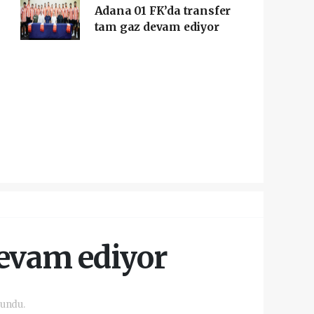
Adana 01 FK’da transfer
tam gaz devam ediyor
devam ediyor
kundu.