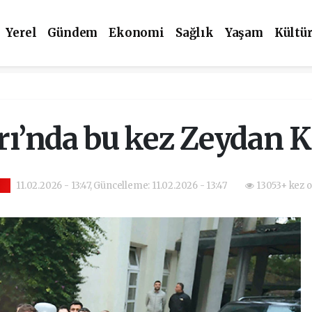
Yerel
Gündem
Ekonomi
Sağlık
Yaşam
Kültü
rı’nda bu kez Zeydan K
11.02.2026 - 13:47, Güncelleme: 11.02.2026 - 13:47
13053+ kez 