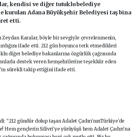
r, kendisi ve diğer tutuklu belediye
le kurulan Adana Büyükşehir Belediyesi taş bina
et etti.
n Zeydan Karalar, böyle bir sevgiyle çevrelenmenin,
rdığını ifade etti. 212 gün boyunca terk etmedikleri
tuklu diğer belediye bakanlarına özgürlük çağrısında
ganlarla destek veren hemşehrilerine teşekkür eden
ı sürekli takip ettiğini ifade etti.
edi: “212 gündür dolup taşan Adalet Çadırı’nınTürkiye’de
e! Hem gençlerin Silivri’ye yürüyüşü hem Adalet Çadırı’na
ük çağrısında bulunması beni çok mutlu etti. Biz bu