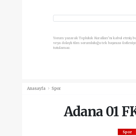
Yorum yazarak Topluluk Kuralları’nı kabul etmiş b
veya dolaylı tüm sorumluluğu tek başınıza üstleniy
tutulamaz.
Anasayfa
Spor
Adana 01 FK
Spor