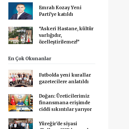
Emrah Kozay Yeni
Parti’ye katıldı
“Askeri Hastane, kültür
varlığıdır,
özelleştirilemez!”
En Çok Okunanlar
Futbolda yeni kurallar
gazetecilere anlatıldı
Doğan: Üreticilerimiz
finansmana erişimde
ciddi sıkıntılar yarıyor
Yüreğir'de siyasi