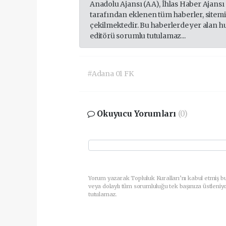
Anadolu Ajansı (AA), İhlas Haber Ajansı
tarafından eklenen tüm haberler, sitem
çekilmektedir. Bu haberlerde yer alan h
editörü sorumlu tutulamaz...
#Adana 01 FK
Okuyucu Yorumları
(0)
Yorum yazarak Topluluk Kuralları’nı kabul etmiş b
veya dolaylı tüm sorumluluğu tek başınıza üstleniy
tutulamaz.