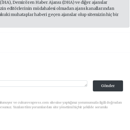
 (İHA), Demirören Haber Ajansı (DHA) ve diğer ajanslar
izin editörlerinin müdahalesi olmadan ajans kanallarından
ukuki muhataplar haberi geçen ajanslar olup sitemizin hiç bir
Gönder
ulunuyor ve cukurovapress.com sitesine yaptığınız yorumunuzla ilgili doğrudan
orsunuz. Yazılan tüm yorumlardan site yönetimi hiçbir şekilde sorumlu