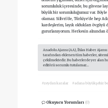
sorumluluk içeresinde, bu güvene la
büyük bir sorumluluğumuz var. Böyle
olamaz. Silivri’de, Türkiye’de hep A
kardeşlerim, layık oldukları övgüyü
gururlanıyorum. Herkesin alnından 
Anadolu Ajansı (AA), İhlas Haber Ajansı
tarafından eklenen tüm haberler, sitem
çekilmektedir. Bu haberlerde yer alan h
editörü sorumlu tutulamaz...
#zeydan karalar
#adana büyükşehir be
Okuyucu Yorumları
(0)