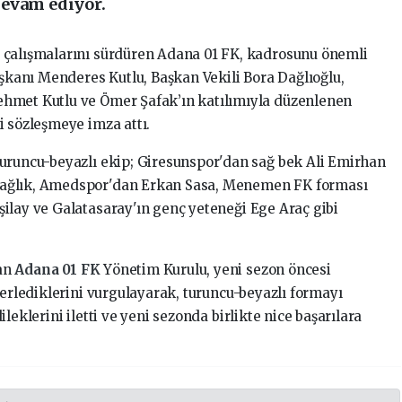
devam ediyor.
 çalışmalarını sürdüren Adana 01 FK, kadrosunu önemli
aşkanı Menderes Kutlu, Başkan Vekili Bora Dağlıoğlu,
hmet Kutlu ve Ömer Şafak’ın katılımıyla düzenlenen
i sözleşmeye imza attı.
uruncu-beyazlı ekip; Giresunspor'dan sağ bek Ali Emirhan
Sağlık, Amedspor'dan Erkan Sasa, Menemen FK forması
ilay ve Galatasaray'ın genç yeteneği Ege Araç gibi
nan
Adana 01 FK
Yönetim Kurulu, yeni sezon öncesi
lerlediklerini vurgulayarak, turuncu-beyazlı formayı
leklerini iletti ve yeni sezonda birlikte nice başarılara