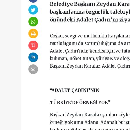
Belediye Başkanı Zeydan Karala
başkanlarına özgürlük talebiy
önündeki Adalet Çadırı’nı ziyar
Coşku, sevgi ve mutlulukla karşılana
mutluluğunu da sorumluluğunu da artı
Adalet Çadırı’nda; kendisi için ve tu
bulunan, nöbet tutan, yürüyüş ve slo
Başkan Zeydan Karalar, Adalet Çadırı’n
“ADALET ÇADINI’NIN
TÜRKİYE’DE ÖRNEĞİ YOK”
Başkan
Zeydan Karalar
şunları söyl
örneği yok ama Adana, Adanalı bu işt
binlerin yığılması, bizler için özgürl