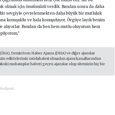
yık olmak için ömrümüzü verdik. Bundan sonra da daha
 bir sevgiyle çevrelenmekten daha büyük bir mutluluk
dana konuşuldu ve hala konuşuluyor. Övgüye layık benim
 de alıyorlar. Bundan da ben hem mutlu oluyorum hem
öpüyorum.”
 (İHA), Demirören Haber Ajansı (DHA) ve diğer ajanslar
izin editörlerinin müdahalesi olmadan ajans kanallarından
ukuki muhataplar haberi geçen ajanslar olup sitemizin hiç bir
lediyesi