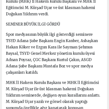
Kurulu (MHK) İl Hakem Kurulu Başkanı ve MHK İl
Eğitimcisi M. Kürşad Uçar ve üst klasman hakemi
Doğukan Yıldırım verdi.
SEMİNER BÜYÜK İLGİ GÖRDÜ
Spor medyasının büyük ilgi gösterdiği seminere
TSYD Adana Şube Başkanı Engin Kanber, Asbaşkan
Hakan Köker ve Ergun Kara ile Sayman Şehmus
Baysal, TSYD Genel Merkez yönetim kurulu üyesi
Adnan Poyraz, ÇGC Başkanı Kurtul Çakın, ASGD
Adana Şube Başkanı Mustafa Boz ve spor medya
çalışanları katıldı.
MHK İl Hakem Kurulu Başkanı ve MHK İl Eğitimcisi
M. Kürşad Uçar ile üst klasman hakemi Doğukan
Yıldırım seminerde, değişen oyun kurallarını anlattı.
M. Kürşad Uçar yazılı ve görsel olarak yaptığı
sunumda özellikle ağız kapatarak konuşan