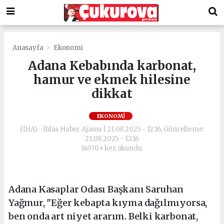
Anasayfa
Ekonomi
Adana Kebabında karbonat,
hamur ve ekmek hilesine
dikkat
EKONOMI
(İHA) - İhlas Haber Ajansı | 21.08.2025 - 12:16, Güncelleme:
21.08.2025 - 12:16
14970+ kez okundu.
Adana Kasaplar Odası Başkanı Saruhan
Yağmur, "Eğer kebapta kıyma dağılmıyorsa,
ben onda art niyet ararım. Belki karbonat,