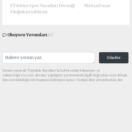
#Türkiye Spor Yazarları Derneği
#kürşad uçar
#doğukan yıldırım
Okuyucu Yorumları
(0)
Gönder
Yorum yazarak Topluluk Kuralları’nı kabul etmiş bulunuyor ve
cukurovapress.com sitesine yaptığınız yorumunuzla ilgili doğrudan veya dolaylı
tüm sorumluluğu tek başınıza üstleniyorsunuz. Yazılan tüm yorumlardan site
yönetimi hiçbir şekilde sorumlu tutulamaz.
haber paketi
haber scripti
haber yazılımı
Tüm hakları saklı tutulmaktadır.Copyright 2026©