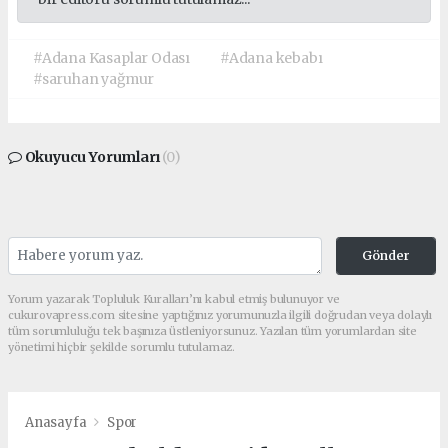
#Adana Kasaplar Odası
#Adana kebabı
#saruhan yağmur
Okuyucu Yorumları
(0)
Gönder
Yorum yazarak Topluluk Kuralları’nı kabul etmiş bulunuyor ve
cukurovapress.com sitesine yaptığınız yorumunuzla ilgili doğrudan veya dolaylı
tüm sorumluluğu tek başınıza üstleniyorsunuz. Yazılan tüm yorumlardan site
yönetimi hiçbir şekilde sorumlu tutulamaz.
Anasayfa
Spor