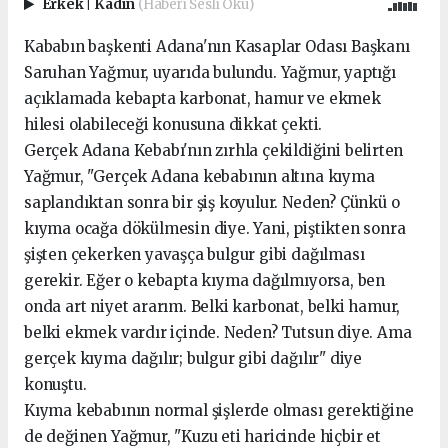
Erkek
|
Kadın
(Haberi Sesli Oku)
Kababın başkenti Adana'nın Kasaplar Odası Başkanı
Saruhan Yağmur, uyarıda bulundu. Yağmur, yaptığı
açıklamada kebapta karbonat, hamur ve ekmek
hilesi olabileceği konusuna dikkat çekti.
Gerçek Adana Kebabı'nın zırhla çekildiğini belirten
Yağmur, "Gerçek Adana kebabının altına kıyma
saplandıktan sonra bir şiş koyulur. Neden? Çünkü o
kıyma ocağa dökülmesin diye. Yani, piştikten sonra
şişten çekerken yavaşça bulgur gibi dağılması
gerekir. Eğer o kebapta kıyma dağılmıyorsa, ben
onda art niyet ararım. Belki karbonat, belki hamur,
belki ekmek vardır içinde. Neden? Tutsun diye. Ama
gerçek kıyma dağılır; bulgur gibi dağılır" diye
konuştu.
Kıyma kebabının normal şişlerde olması gerektiğine
de değinen Yağmur, "Kuzu eti haricinde hiçbir et