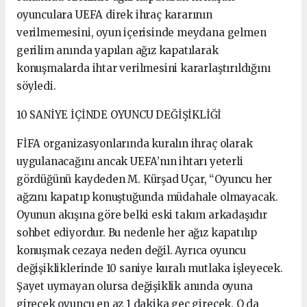
oyunculara UEFA direk ihraç kararının
verilmemesini, oyun içerisinde meydana gelmen
gerilim anında yapılan ağız kapatılarak
konuşmalarda ihtar verilmesini kararlaştırıldığını
söyledi.
10 SANİYE İÇİNDE OYUNCU DEĞİŞİKLİĞİ
FİFA organizasyonlarında kuralın ihraç olarak
uygulanacağını ancak UEFA’nın ihtarı yeterli
gördüğünü kaydeden M. Kürşad Uçar, “Oyuncu her
ağzını kapatıp konuştuğunda müdahale olmayacak.
Oyunun akışına göre belki eski takım arkadaşıdır
sohbet ediyordur. Bu nedenle her ağız kapatılıp
konuşmak cezaya neden değil. Ayrıca oyuncu
değişikliklerinde 10 saniye kuralı mutlaka işleyecek.
Şayet uymayan olursa değişiklik anında oyuna
girecek oyuncu en az 1 dakika geç girecek. O da