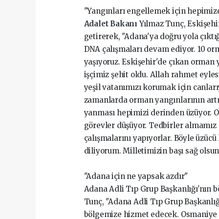
"Yangınları engellemek için hepimiz
Adalet Bakanı
Yılmaz Tunç, Eskişehir
getirerek, "Adana'ya doğru yola çıkt
DNA çalışmaları devam ediyor. 10 o
yaşıyoruz. Eskişehir'de çıkan orman 
işçimiz şehit oldu. Allah rahmet eyles
yeşil vatanımızı korumak için canlar
zamanlarda orman yangınlarının artm
yanması hepimizi derinden üzüyor. 
görevler düşüyor. Tedbirler almamız 
çalışmalarını yapıyorlar. Böyle üzücü
diliyorum. Milletimizin başı sağ olsun
"Adana için ne yapsak azdır"
Adana Adli Tıp Grup Başkanlığı'nın 
Tunç, "Adana Adli Tıp Grup Başkanlığı
bölgemize hizmet edecek. Osmaniye v