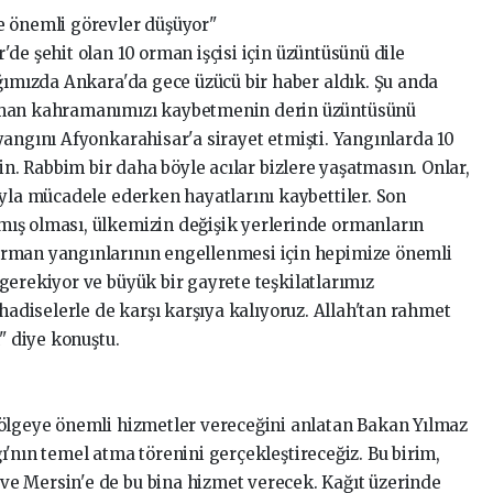
e önemli görevler düşüyor"
'de şehit olan 10 orman işçisi için üzüntüsünü dile
ığımızda Ankara'da gece üzücü bir haber aldık. Şu anda
rman kahramanımızı kaybetmenin derin üzüntüsünü
yangını Afyonkarahisar'a sirayet etmişti. Yangınlarda 10
in. Rabbim bir daha böyle acılar bizlere yaşatmasın. Onlar,
ıyla mücadele ederken hayatlarını kaybettiler. Son
ış olması, ülkemizin değişik yerlerinde ormanların
Orman yangınlarının engellenmesi için hepimize önemli
gerekiyor ve büyük bir gayrete teşkilatlarımız
 hadiselerle de karşı karşıya kalıyoruz. Allah'tan rahmet
" diye konuştu.
bölgeye önemli hizmetler vereceğini anlatan Bakan Yılmaz
'nın temel atma törenini gerçekleştireceğiz. Bu birim,
e Mersin'e de bu bina hizmet verecek. Kağıt üzerinde