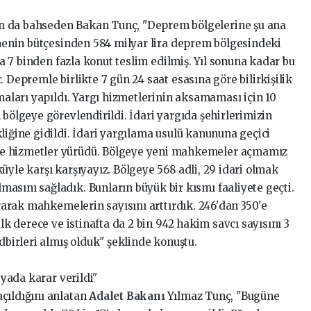
n da bahseden Bakan Tunç, "Deprem bölgelerine şu ana
senenin bütçesinden 584 milyar lira deprem bölgesindeki
'da 7 binden fazla konut teslim edilmiş. Yıl sonuna kadar bu
 Depremle birlikte 7 gün 24 saat esasına göre bilirkişilik
şmaları yapıldı. Yargı hizmetlerinin aksamaması için 10
 bölgeye görevlendirildi. İdari yargıda şehirlerimizin
liğine gidildi. İdari yargılama usulü kanununa geçici
e hizmetler yürüdü. Bölgeye yeni mahkemeler açmamız
üyle karşı karşıyayız. Bölgeye 568 adli, 29 idari olmak
asını sağladık. Bunların büyük bir kısmı faaliyete geçti.
urarak mahkemelerin sayısını arttırdık. 246'dan 350'e
ilk derece ve istinafta da 2 bin 942 hakim savcı sayısını 3
dbirleri almış olduk" şeklinde konuştu.
syada karar verildi"
çıldığını anlatan
Adalet Bakanı
Yılmaz Tunç, "Bugüne