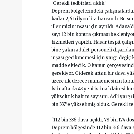
"Gerekli tedbirleri aldık"
Deprem bölgelerindeki çalışmalarda
kadar 2,6 trilyon lira harcandı. Bu 
illerimizin inşası için ayrıldı. Adana
sayı 12 bin konuta çıkması bekleniyor.
hizmetleri yapıldı. Hasar tespit çalı
bine yakın adalet personeli dışarıdan
inşası gecikmemesi için yargı değişik
madde ekledik. O kanun çerçevesind
gerekiyor. Giderek artan bir dava yük
üzere ilk derece mahkemesinin kurulm
İstinafta da 43 yeni istinaf dairesi k
yükselttik hakim sayısını. Adli yargı 
bin 337'e yükseltmiş olduk. Gerekli te
"112 bin 336 dava açıldı, 78 bin 174 do
Deprem bölgesinde 112 bin 336 dava a