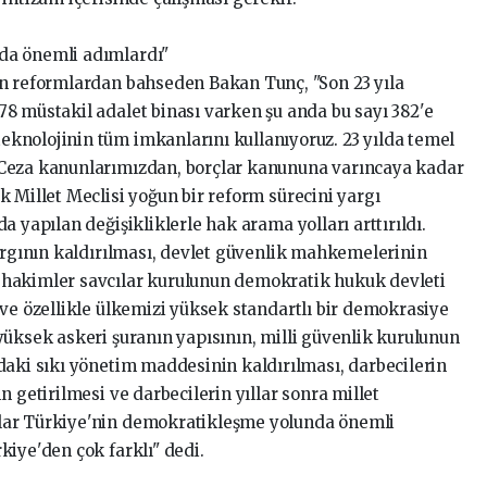
da önemli adımlardı"
an reformlardan bahseden Bakan Tunç, "Son 23 yıla
8 müstakil adalet binası varken şu anda bu sayı 382'e
knolojinin tüm imkanlarını kullanıyoruz. 23 yılda temel
Ceza kanunlarımızdan, borçlar kanununa varıncaya kadar
 Millet Meclisi yoğun bir reform sürecini yargı
 yapılan değişikliklerle hak arama yolları arttırıldı.
yargının kaldırılması, devlet güvenlik mahkemelerinin
hakimler savcılar kurulunun demokratik hukuk devleti
 ve özellikle ülkemizi yüksek standartlı bir demokrasiye
yüksek askeri şuranın yapısının, milli güvenlik kurulunun
daki sıkı yönetim maddesinin kaldırılması, darbecilerin
 getirilmesi ve darbecilerin yıllar sonra millet
lar Türkiye'nin demokratikleşme yolunda önemli
kiye'den çok farklı" dedi.