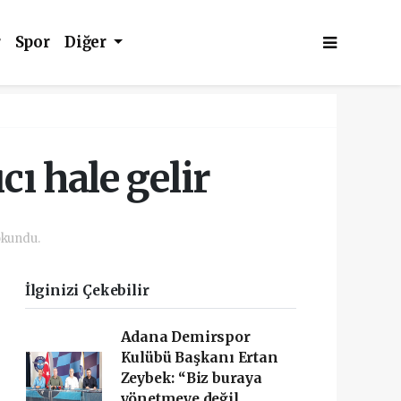
r
Spor
Diğer
cı hale gelir
okundu.
İlginizi Çekebilir
Adana Demirspor
Kulübü Başkanı Ertan
Zeybek: “Biz buraya
yönetmeye değil,