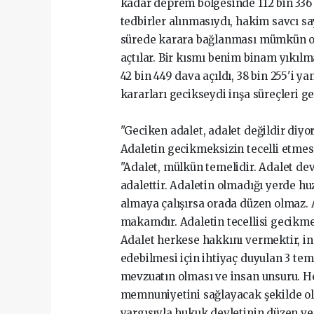
kadar deprem bölgesinde 112 bin 336 d
tedbirler alınmasıydı, hakim savcı sa
sürede karara bağlanması mümkün olm
açtılar. Bir kısmı benim binam yıkıl
42 bin 449 dava açıldı, 38 bin 255'i 
kararları gecikseydi inşa süreçleri ge
"Geciken adalet, adalet değildir diyo
Adaletin gecikmeksizin tecelli etmes
"Adalet, mülkün temelidir. Adalet dev
adalettir. Adaletin olmadığı yerde h
almaya çalışırsa orada düzen olmaz. A
makamdır. Adaletin tecellisi gecikmek
Adalet herkese hakkını vermektir, in
edebilmesi için ihtiyaç duyulan 3 tem
mevzuatın olması ve insan unsuru. He
memnuniyetini sağlayacak şekilde olu
yargısıyla hukuk devletinin düzen ve 