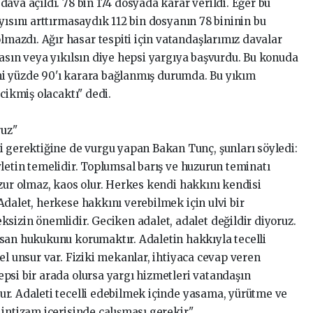
ava açıldı. 78 bin 174 dosyada karar verildi. Eğer bu
yısını arttırmasaydık 112 bin dosyanın 78 bininin bu
azdı. Ağır hasar tespiti için vatandaşlarımız davalar
masın veya yıkılsın diye hepsi yargıya başvurdu. Bu konuda
yani yüzde 90'ı karara bağlanmış durumda. Bu yıkım
cikmiş olacaktı" dedi.
ruz"
i gerektiğine de vurgu yapan Bakan Tunç, şunları söyledi:
letin temelidir. Toplumsal barış ve huzurun teminatı
uzur olmaz, kaos olur. Herkes kendi hakkını kendisi
dalet, herkese hakkını verebilmek için ulvi bir
sizin önemlidir. Geciken adalet, adalet değildir diyoruz.
san hukukunu korumaktır. Adaletin hakkıyla tecelli
el unsur var. Fiziki mekanlar, ihtiyaca cevap veren
psi bir arada olursa yargı hizmetleri vatandaşın
r. Adaleti tecelli edebilmek içinde yasama, yürütme ve
intizam içerisinde çalışması gerekir."