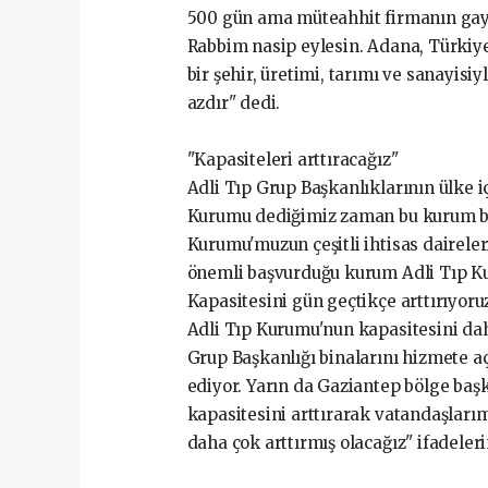
500 gün ama müteahhit firmanın ga
Rabbim nasip eylesin. Adana, Türkiye
bir şehir, üretimi, tarımı ve sanayisi
azdır" dedi.
"Kapasiteleri arttıracağız"
Adli Tıp Grup Başkanlıklarının ülke 
Kurumu dediğimiz zaman bu kurum bir b
Kurumu'muzun çeşitli ihtisas dairele
önemli başvurduğu kurum Adli Tıp Ku
Kapasitesini gün geçtikçe arttırıyoruz
Adli Tıp Kurumu'nun kapasitesini dah
Grup Başkanlığı binalarını hizmete a
ediyor. Yarın da Gaziantep bölge başk
kapasitesini arttırarak vatandaşları
daha çok arttırmış olacağız" ifadeleri