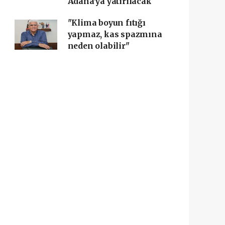
Adana'ya yatırılacak
"Klima boyun fıtığı
yapmaz, kas spazmına
neden olabilir"