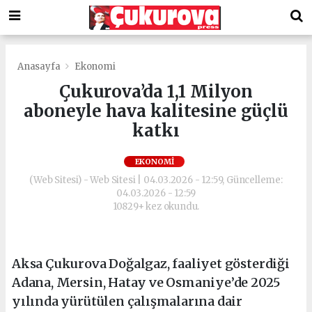
Anasayfa
Ekonomi
Çukurova’da 1,1 Milyon
aboneyle hava kalitesine güçlü
katkı
EKONOMI
(Web Sitesi) - Web Sitesi | 04.03.2026 - 12:59, Güncelleme:
04.03.2026 - 12:59
10829+ kez okundu.
Aksa Çukurova Doğalgaz, faaliyet gösterdiği
Adana, Mersin, Hatay ve Osmaniye’de 2025
yılında yürütülen çalışmalarına dair