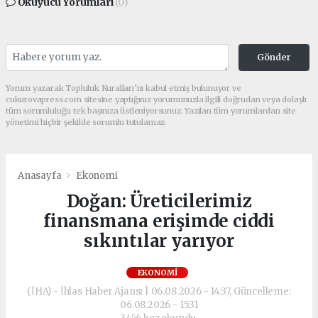
Okuyucu Yorumları
(0)
Gönder
Yorum yazarak Topluluk Kuralları’nı kabul etmiş bulunuyor ve
cukurovapress.com sitesine yaptığınız yorumunuzla ilgili doğrudan veya dolaylı
tüm sorumluluğu tek başınıza üstleniyorsunuz. Yazılan tüm yorumlardan site
yönetimi hiçbir şekilde sorumlu tutulamaz.
Anasayfa
Ekonomi
Doğan: Üreticilerimiz
finansmana erişimde ciddi
sıkıntılar yarıyor
EKONOMI
(İHA) - İhlas Haber Ajansı | 06.08.2026 - 14:37, Güncelleme:
06.08.2026 - 15:31