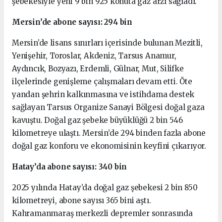
şebekesiyle yeni 9 bin 925 konuta gaz arzı sağladı.
Mersin’de abone sayısı: 294 bin
Mersin’de lisans sınırları içerisinde bulunan Mezitli,
Yenişehir, Toroslar, Akdeniz, Tarsus Anamur,
Aydıncık, Bozyazı, Erdemli, Gülnar, Mut, Silifke
ilçelerinde genişleme çalışmaları devam etti. Öte
yandan şehrin kalkınmasına ve istihdama destek
sağlayan Tarsus Organize Sanayi Bölgesi doğal gaza
kavuştu. Doğal gaz şebeke büyüklüğü 2 bin 546
kilometreye ulaştı. Mersin’de 294 binden fazla abone
doğal gaz konforu ve ekonomisinin keyfini çıkarıyor.
Hatay’da abone sayısı: 340 bin
2025 yılında Hatay’da doğal gaz şebekesi 2 bin 850
kilometreyi, abone sayısı 365 bini aştı.
Kahramanmaraş merkezli depremler sonrasında