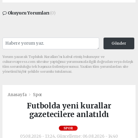
Okuyucu Yorumları
(0)
Gönder
Yorum yazarak Topluluk Kuralları’nı kabul etmiş bulunuyor ve
cukurovapress.com sitesine yaptığınız yorumunuzla ilgili doğrudan veya dolaylı
tüm sorumluluğu tek başınıza üstleniyorsunuz. Yazılan tüm yorumlardan site
yönetimi hiçbir şekilde sorumlu tutulamaz.
Anasayfa
Spor
Futbolda yeni kurallar
gazetecilere anlatıldı
SPOR
05.08.2026 - 13:24, Güncelleme: 06.08.2026 - 14:40