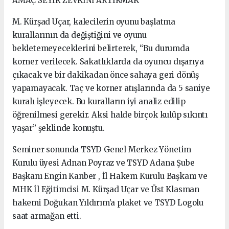
AMAÇ SEYİR ZEVKİNİ ARTIRMAK
M. Kürşad Uçar, kalecilerin oyunu başlatma
kurallarının da değiştiğini ve oyunu
bekletemeyeceklerini belirterek, “Bu durumda
korner verilecek. Sakatlıklarda da oyuncu dışarıya
çıkacak ve bir dakikadan önce sahaya geri dönüş
yapamayacak. Taç ve korner atışlarında da 5 saniye
kuralı işleyecek. Bu kuralların iyi analiz edilip
öğrenilmesi gerekir. Aksi halde birçok kulüp sıkıntı
yaşar” şeklinde konuştu.
Seminer sonunda TSYD Genel Merkez Yönetim
Kurulu üyesi Adnan Poyraz ve TSYD Adana Şube
Başkanı Engin Kanber , İl Hakem Kurulu Başkanı ve
MHK İl Eğitimcisi M. Kürşad Uçar ve Üst Klasman
hakemi Doğukan Yıldırım’a plaket ve TSYD Logolu
saat armağan etti.