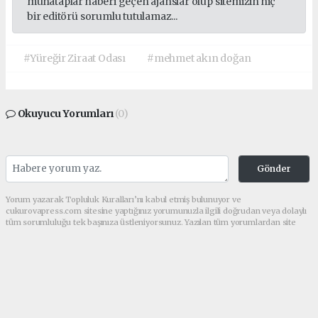
muhataplar haberi geçen ajanslar olup sitemizin hiç
bir editörü sorumlu tutulamaz...
#Yüreğir Ziraat Odası
#mehmet akın doğan
Okuyucu Yorumları
(0)
Gönder
Yorum yazarak Topluluk Kuralları’nı kabul etmiş bulunuyor ve
cukurovapress.com sitesine yaptığınız yorumunuzla ilgili doğrudan veya dolaylı
tüm sorumluluğu tek başınıza üstleniyorsunuz. Yazılan tüm yorumlardan site
yönetimi hiçbir şekilde sorumlu tutulamaz.
haber paketi
haber scripti
haber yazılımı